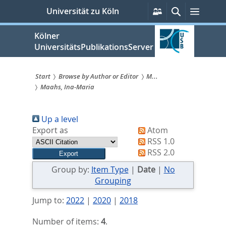
zum
Persönliche
Suche
Menü
Universität zu Köln
Services
Inhalt
springen
Kölner
UniversitätsPublikationsServer
Start
Browse by Author or Editor
M...
Maahs, Ina-Maria
Sie
sind
Up a level
hier:
Export as
Atom
RSS 1.0
RSS 2.0
Group by:
Item Type
|
Date
|
No
Grouping
Jump to:
2022
|
2020
|
2018
Number of items:
4
.