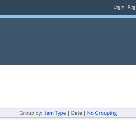
Login
Regi
Group by:
Item Type
|
Date
|
No Grouping