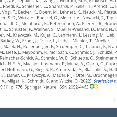
r, A. E.
,
Leppkes, M.
,
Mang, J.
,
Neurath, M. F.
,
Prokosch, H. 
.
,
Roedl, K.
,
Schlesner, C.
,
Shamsrizi, P.
,
Zeller, T.
,
Arendt, C.
,
,
Vogl, T.
,
Becker, K.
,
Doerr, M.
,
Lehnert, K.
,
Nauck, M.
,
Piasta,
er, S. D.
,
Wirtz, H.
,
Boeckel, G.
,
Meier, J. A.
,
Nowacki, T.
,
Tepas
nhardt, C.
,
Meinhardt, K.
,
Petersmann, A.
,
Prenzel, R.
,
Brauer
, B.
,
Schuster, P.
,
Wallner, S.
,
Mueller-Wieland, D.
,
Marx, N.
,
er, M.
,
Krawczak, M.
,
Kujat, C.
,
Lehmann, I.
,
Lessing, M.
,
Lieb,
,
Barkey, W.
,
Erber, J.
,
Fricke, L.
,
Lieb, J.
,
Michler, T.
,
Mueller, L.
,
.
,
Malek, N.
,
Rosenberger, P.
,
Struemper, C.
,
Trauner, F.
,
Frant
M.
,
Liese, J.
,
Meybohm, P.
,
Morbach, C.
,
Schmidt, J.
,
Schulze, P
Reinacher-Schick, A.
,
Schmidt, W. E.
,
Schuette, C.
,
Steinmann,
h, N. S. A.
,
Maasjosthusmann, P.
,
Muna, A.
,
Olariu, C.
,
Rupre
erl-Hoffmann, G.
,
Rieg, S. R.
,
Amanzada, A.
,
Blaschke, S.
,
Hafk
 S.
,
Elsner, C.
,
Krawczyk, A.
,
Madel, R. J.
,
Otte, M.
,
Brochhagen,
 A.
,
Milger, K.
,
Schmidt, G.
and
Witzke, O.
(2022).
Statistical
 9 (1). p. 776.
Springer Nature. ISSN 2052-4463
T