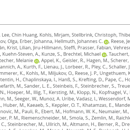
,
Lee, Chin Huang
,
Kohls, Mirjam
,
Stellbrink, Christoph
,
Thibe
kov, Olga
,
Erber, Johanna
,
Hellmuth, Johannes C.
,
Reese, J
ván
,
Krist, Lilian
,
Jiru-Hillmann, Steffi
,
Prasser, Fabian
,
Vehresc
,
Kuehn-Steven, A.
,
Kunze, S.
,
Brechtel, Michael
,
Tauchert,
techer, Melanie
,
Appel, K.
,
Geisler, R.
,
Hagen, M.
,
Scherer,
annich, A.
,
Kurth, F.
,
Lienau, J.
,
Lorbeer, R.
,
Pley, C.
,
Schaller, J
mmerer, K.
,
Kohls, M.
,
Miljukov, O.
,
Reese, J. P.
,
Ungethuem, K
tentin, H.
,
Chaplinskaya, I.
,
Hanß, S.
,
Krefting, D.
,
Pape, C.
,
Ho
efarth, M.
,
Sander, L. E.
,
Steinbeis, F.
,
Steinbrecher, S.
,
Treue
 N.
,
Hoeper, M.
,
Illig, T.
,
Kersting, M.
,
Klopp, N.
,
Kopfnagel, V.
,
n, M.
,
Seeger, W.
,
Munoz, A. Uribe
,
Vadasz, I.
,
Wessendorf, 
.
,
Huber, M.
,
Kaeaeb, S.
,
Keppler, O. T.
,
Khatamzas, E.
,
Mandel
novic, M.
,
Pauli, R.
,
Ebert, M.
,
Hofmann, W. K.
,
Neumaier, M.
er, P. M.
,
Riemenschneider, M.
,
Smola, S.
,
Zemlin, M.
,
Raichl
 C.
,
Steinbrecher, M.
,
Ullrich, M.
,
Altmann, H.
,
Berner, R.
,
Dre