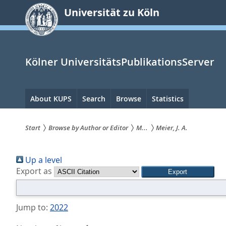
zum
Universität zu Köln
Inhalt
springen
Kölner UniversitätsPublikationsServer
Hauptnavigation
About KUPS
Search
Browse
Statistics
Start
Browse by Author or Editor
M...
Meier, J. A.
Sie
Up a level
sind
Export as
hier:
Jump to:
2022