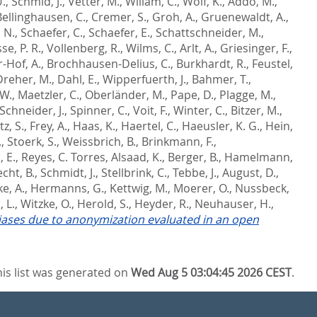
U.
,
Schmid, J.
,
Vetter, M.
,
Willam, C.
,
Wolf, K.
,
Addo, M.
,
Bellinghausen, C.
,
Cremer, S.
,
Groh, A.
,
Gruenewaldt, A.
,
 N.
,
Schaefer, C.
,
Schaefer, E.
,
Schattschneider, M.
,
se, P. R.
,
Vollenberg, R.
,
Wilms, C.
,
Arlt, A.
,
Griesinger, F.
,
-Hof, A.
,
Brochhausen-Delius, C.
,
Burkhardt, R.
,
Feustel,
Dreher, M.
,
Dahl, E.
,
Wipperfuerth, J.
,
Bahmer, T.
,
 W.
,
Maetzler, C.
,
Oberländer, M.
,
Pape, D.
,
Plagge, M.
,
Schneider, J.
,
Spinner, C.
,
Voit, F.
,
Winter, C.
,
Bitzer, M.
,
z, S.
,
Frey, A.
,
Haas, K.
,
Haertel, C.
,
Haeusler, K. G.
,
Hein,
.
,
Stoerk, S.
,
Weissbrich, B.
,
Brinkmann, F.
,
 E.
,
Reyes, C. Torres
,
Alsaad, K.
,
Berger, B.
,
Hamelmann,
cht, B.
,
Schmidt, J.
,
Stellbrink, C.
,
Tebbe, J.
,
August, D.
,
e, A.
,
Hermanns, G.
,
Kettwig, M.
,
Moerer, O.
,
Nussbeck,
 L.
,
Witzke, O.
,
Herold, S.
,
Heyder, R.
,
Neuhauser, H.
,
 biases due to anonymization evaluated in an open
his list was generated on
Wed Aug 5 03:04:45 2026 CEST
.