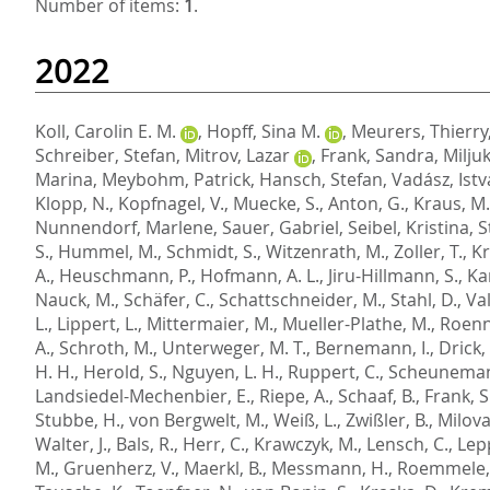
Number of items:
1
.
2022
Koll, Carolin E. M.
,
Hopff, Sina M.
,
Meurers, Thierry
Schreiber, Stefan
,
Mitrov, Lazar
,
Frank, Sandra
,
Milju
Marina
,
Meybohm, Patrick
,
Hansch, Stefan
,
Vadász, Ist
Klopp, N.
,
Kopfnagel, V.
,
Muecke, S.
,
Anton, G.
,
Kraus, M.
Nunnendorf, Marlene
,
Sauer, Gabriel
,
Seibel, Kristina
,
S
S.
,
Hummel, M.
,
Schmidt, S.
,
Witzenrath, M.
,
Zoller, T.
,
Kr
A.
,
Heuschmann, P.
,
Hofmann, A. L.
,
Jiru-Hillmann, S.
,
Ka
Nauck, M.
,
Schäfer, C.
,
Schattschneider, M.
,
Stahl, D.
,
Val
L.
,
Lippert, L.
,
Mittermaier, M.
,
Mueller-Plathe, M.
,
Roenn
A.
,
Schroth, M.
,
Unterweger, M. T.
,
Bernemann, I.
,
Drick,
H. H.
,
Herold, S.
,
Nguyen, L. H.
,
Ruppert, C.
,
Scheuneman
Landsiedel-Mechenbier, E.
,
Riepe, A.
,
Schaaf, B.
,
Frank, S
Stubbe, H.
,
von Bergwelt, M.
,
Weiß, L.
,
Zwißler, B.
,
Milova
Walter, J.
,
Bals, R.
,
Herr, C.
,
Krawczyk, M.
,
Lensch, C.
,
Lepp
M.
,
Gruenherz, V.
,
Maerkl, B.
,
Messmann, H.
,
Roemmele,