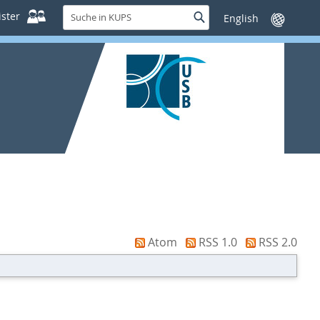
Suche
ster
Suche
Sprache
in
wechseln
KUPS
Atom
RSS 1.0
RSS 2.0