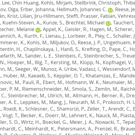
,
Lee, Chin Huang
,
Kohls, Mirjam
,
Stellbrink, Christoph
,
Thibe
kov, Olga
,
Erber, Johanna
,
Hellmuth, Johannes C.
,
Reese, J
ván
,
Krist, Lilian
,
Jiru-Hillmann, Steffi
,
Prasser, Fabian
,
Vehresc
,
Kuehn-Steven, A.
,
Kunze, S.
,
Brechtel, Michael
,
Tauchert,
techer, Melanie
,
Appel, K.
,
Geisler, R.
,
Hagen, M.
,
Scherer,
annich, A.
,
Kurth, F.
,
Lienau, J.
,
Lorbeer, R.
,
Pley, C.
,
Schaller, J
mmerer, K.
,
Kohls, M.
,
Miljukov, O.
,
Reese, J. P.
,
Ungethuem, K
tentin, H.
,
Chaplinskaya, I.
,
Hanß, S.
,
Krefting, D.
,
Pape, C.
,
Ho
efarth, M.
,
Sander, L. E.
,
Steinbeis, F.
,
Steinbrecher, S.
,
Treue
 N.
,
Hoeper, M.
,
Illig, T.
,
Kersting, M.
,
Klopp, N.
,
Kopfnagel, V.
,
n, M.
,
Seeger, W.
,
Munoz, A. Uribe
,
Vadasz, I.
,
Wessendorf, 
.
,
Huber, M.
,
Kaeaeb, S.
,
Keppler, O. T.
,
Khatamzas, E.
,
Mandel
novic, M.
,
Pauli, R.
,
Ebert, M.
,
Hofmann, W. K.
,
Neumaier, M.
er, P. M.
,
Riemenschneider, M.
,
Smola, S.
,
Zemlin, M.
,
Raichl
 C.
,
Steinbrecher, M.
,
Ullrich, M.
,
Altmann, H.
,
Berner, R.
,
Dre
r, A. E.
,
Leppkes, M.
,
Mang, J.
,
Neurath, M. F.
,
Prokosch, H. 
.
,
Roedl, K.
,
Schlesner, C.
,
Shamsrizi, P.
,
Zeller, T.
,
Arendt, C.
,
,
Vogl, T.
,
Becker, K.
,
Doerr, M.
,
Lehnert, K.
,
Nauck, M.
,
Piasta,
er, S. D.
,
Wirtz, H.
,
Boeckel, G.
,
Meier, J. A.
,
Nowacki, T.
,
Tepas
nhardt, C.
,
Meinhardt, K.
,
Petersmann, A.
,
Prenzel, R.
,
Brauer