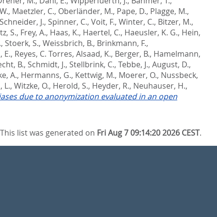
Dreher, M.
,
Dahl, E.
,
Wipperfuerth, J.
,
Bahmer, T.
,
 W.
,
Maetzler, C.
,
Oberländer, M.
,
Pape, D.
,
Plagge, M.
,
Schneider, J.
,
Spinner, C.
,
Voit, F.
,
Winter, C.
,
Bitzer, M.
,
z, S.
,
Frey, A.
,
Haas, K.
,
Haertel, C.
,
Haeusler, K. G.
,
Hein,
.
,
Stoerk, S.
,
Weissbrich, B.
,
Brinkmann, F.
,
 E.
,
Reyes, C. Torres
,
Alsaad, K.
,
Berger, B.
,
Hamelmann,
cht, B.
,
Schmidt, J.
,
Stellbrink, C.
,
Tebbe, J.
,
August, D.
,
e, A.
,
Hermanns, G.
,
Kettwig, M.
,
Moerer, O.
,
Nussbeck,
 L.
,
Witzke, O.
,
Herold, S.
,
Heyder, R.
,
Neuhauser, H.
,
 biases due to anonymization evaluated in an open
This list was generated on
Fri Aug 7 09:14:20 2026 CEST
.