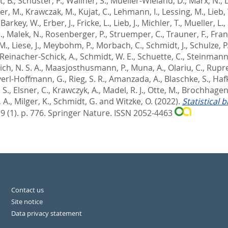
, B.
,
Schuster, P.
,
Wallner, S.
,
Mueller-Wieland, D.
,
Marx, N.
,
er, M.
,
Krawczak, M.
,
Kujat, C.
,
Lehmann, I.
,
Lessing, M.
,
Lieb,
,
Barkey, W.
,
Erber, J.
,
Fricke, L.
,
Lieb, J.
,
Michler, T.
,
Mueller, L.
,
.
,
Malek, N.
,
Rosenberger, P.
,
Struemper, C.
,
Trauner, F.
,
Frant
M.
,
Liese, J.
,
Meybohm, P.
,
Morbach, C.
,
Schmidt, J.
,
Schulze, P
Reinacher-Schick, A.
,
Schmidt, W. E.
,
Schuette, C.
,
Steinmann,
h, N. S. A.
,
Maasjosthusmann, P.
,
Muna, A.
,
Olariu, C.
,
Rupre
erl-Hoffmann, G.
,
Rieg, S. R.
,
Amanzada, A.
,
Blaschke, S.
,
Hafk
 S.
,
Elsner, C.
,
Krawczyk, A.
,
Madel, R. J.
,
Otte, M.
,
Brochhagen,
 A.
,
Milger, K.
,
Schmidt, G.
and
Witzke, O.
(2022).
Statistical
 9 (1). p. 776.
Springer Nature. ISSN 2052-4463
Contact us
Site notice
Data privacy statement