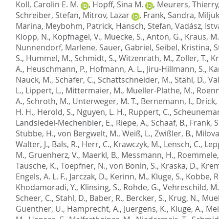
Koll, Carolin E. M.
,
Hopff, Sina M.
,
Meurers, Thierry
Schreiber, Stefan
,
Mitrov, Lazar
,
Frank, Sandra
,
Milju
Marina
,
Meybohm, Patrick
,
Hansch, Stefan
,
Vadász, Ist
Klopp, N.
,
Kopfnagel, V.
,
Muecke, S.
,
Anton, G.
,
Kraus, M.
Nunnendorf, Marlene
,
Sauer, Gabriel
,
Seibel, Kristina
,
S
S.
,
Hummel, M.
,
Schmidt, S.
,
Witzenrath, M.
,
Zoller, T.
,
Kr
A.
,
Heuschmann, P.
,
Hofmann, A. L.
,
Jiru-Hillmann, S.
,
Ka
Nauck, M.
,
Schäfer, C.
,
Schattschneider, M.
,
Stahl, D.
,
Val
L.
,
Lippert, L.
,
Mittermaier, M.
,
Mueller-Plathe, M.
,
Roenn
A.
,
Schroth, M.
,
Unterweger, M. T.
,
Bernemann, I.
,
Drick,
H. H.
,
Herold, S.
,
Nguyen, L. H.
,
Ruppert, C.
,
Scheuneman
Landsiedel-Mechenbier, E.
,
Riepe, A.
,
Schaaf, B.
,
Frank, S
Stubbe, H.
,
von Bergwelt, M.
,
Weiß, L.
,
Zwißler, B.
,
Milova
Walter, J.
,
Bals, R.
,
Herr, C.
,
Krawczyk, M.
,
Lensch, C.
,
Lepp
M.
,
Gruenherz, V.
,
Maerkl, B.
,
Messmann, H.
,
Roemmele,
Tausche, K.
,
Toepfner, N.
,
von Bonin, S.
,
Kraska, D.
,
Kreme
Engels, A. L. F.
,
Jarczak, D.
,
Kerinn, M.
,
Kluge, S.
,
Kobbe, R
Khodamoradi, Y.
,
Klinsing, S.
,
Rohde, G.
,
Vehreschild, M.
Scheer, C.
,
Stahl, D.
,
Baber, R.
,
Bercker, S.
,
Krug, N.
,
Muell
Guenther, U.
,
Hamprecht, A.
,
Juergens, K.
,
Kluge, A.
,
Mei