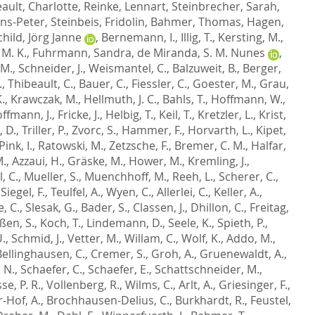
ault, Charlotte
,
Reinke, Lennart
,
Steinbrecher, Sarah
,
ens-Peter
,
Steinbeis, Fridolin
,
Bahmer, Thomas
,
Hagen,
hild, Jörg Janne
,
Bernemann, I.
,
Illig, T.
,
Kersting, M.
,
 M. K.
,
Fuhrmann, Sandra
,
de Miranda, S. M. Nunes
,
 M.
,
Schneider, J.
,
Weismantel, C.
,
Balzuweit, B.
,
Berger,
.
,
Thibeault, C.
,
Bauer, C.
,
Fiessler, C.
,
Goester, M.
,
Grau,
.
,
Krawczak, M.
,
Hellmuth, J. C.
,
Bahls, T.
,
Hoffmann, W.
,
ffmann, J.
,
Fricke, J.
,
Helbig, T.
,
Keil, T.
,
Kretzler, L.
,
Krist,
, D.
,
Triller, P.
,
Zvorc, S.
,
Hammer, F.
,
Horvarth, L.
,
Kipet,
Pink, I.
,
Ratowski, M.
,
Zetzsche, F.
,
Bremer, C. M.
,
Halfar,
M.
,
Azzaui, H.
,
Gräske, M.
,
Hower, M.
,
Kremling, J.
,
, C.
,
Mueller, S.
,
Muenchhoff, M.
,
Reeh, L.
,
Scherer, C.
,
,
Siegel, F.
,
Teulfel, A.
,
Wyen, C.
,
Allerlei, C.
,
Keller, A.
,
e, C.
,
Slesak, G.
,
Bader, S.
,
Classen, J.
,
Dhillon, C.
,
Freitag,
ßen, S.
,
Koch, T.
,
Lindemann, D.
,
Seele, K.
,
Spieth, P.
,
U.
,
Schmid, J.
,
Vetter, M.
,
Willam, C.
,
Wolf, K.
,
Addo, M.
,
Bellinghausen, C.
,
Cremer, S.
,
Groh, A.
,
Gruenewaldt, A.
,
 N.
,
Schaefer, C.
,
Schaefer, E.
,
Schattschneider, M.
,
se, P. R.
,
Vollenberg, R.
,
Wilms, C.
,
Arlt, A.
,
Griesinger, F.
,
-Hof, A.
,
Brochhausen-Delius, C.
,
Burkhardt, R.
,
Feustel,