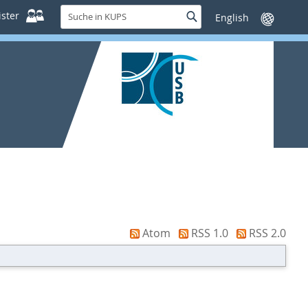
Suche
ster
Suche
Sprache
in
wechseln
KUPS
Atom
RSS 1.0
RSS 2.0