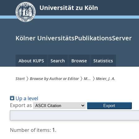
zum
Universität zu Köln
Inhalt
springen
Kölner UniversitätsPublikationsServer
Hauptnavigation
About KUPS
Search
Browse
Statistics
Start
Browse by Author or Editor
M...
Meier, J. A.
Sie
Up a level
sind
Export as
hier:
Number of items:
1
.