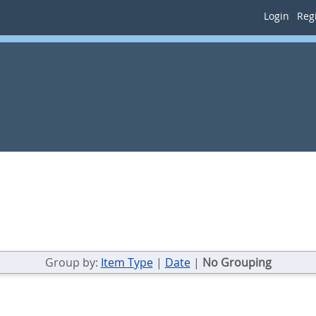
Login
Regi
Group by:
Item Type
|
Date
|
No Grouping