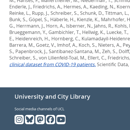
M.
,
Hanses, F.
,
Malfertheiner, M.
,
Niedermair, T.
,
Schmidt
Enderle, J.
,
Friedrichs, A.
,
Hermes, A.
,
Kaeding, N.
,
Koern
Reinke, L.
,
Rupp, J.
,
Schreiber, S.
,
Schunk, D.
,
Tittman, L.
Bunk, S.
,
Göpel, S.
,
Häberle, H.
,
Kienzle, K.
,
Mahrhofer, H
G.
,
Herrmann, J.
,
Horn, A.
,
Isberner, N.
,
Jahns, R.
,
Kohls, 
Brueggemann, Y.
,
Gambichler, T.
,
Hellwig, K.
,
Luecke, T.
,
E.
,
Heidenreich, H.
,
Hornberg, C.
,
Kulamadayil-Heidenreic
Barrera, M.
,
Goetz, V.
,
Imhof, A.
,
Koch, S.
,
Nieters, A.
,
Pey
S.
,
Papenbrock, J.
,
Santibanez-Santana, M.
,
Zeh, S.
,
Dolff,
Schreiber, S.
,
von Lilienfeld-Toal, M.
,
Ellert, C.
,
Friedrichs,
clinical dataset from COVID-19 patients.
Scientific Data,
University and City Library
Social media channels of UCL