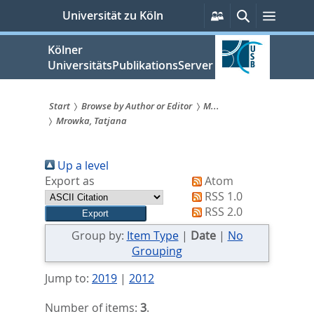
zum
Persönliche
Suche
Menü
Universität zu Köln
Services
Inhalt
springen
Kölner
UniversitätsPublikationsServer
Start
Browse by Author or Editor
M...
Mrowka, Tatjana
Sie
sind
Up a level
hier:
Export as
Atom
RSS 1.0
RSS 2.0
Group by:
Item Type
|
Date
|
No
Grouping
Jump to:
2019
|
2012
Number of items:
3
.