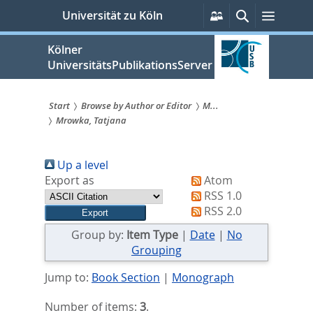
zum
Persönliche
Suche
Menü
Universität zu Köln
Services
Inhalt
springen
Kölner
UniversitätsPublikationsServer
Start
Browse by Author or Editor
M...
Mrowka, Tatjana
Sie
sind
Up a level
hier:
Export as
Atom
RSS 1.0
RSS 2.0
Group by:
Item Type
|
Date
|
No
Grouping
Jump to:
Book Section
|
Monograph
Number of items:
3
.