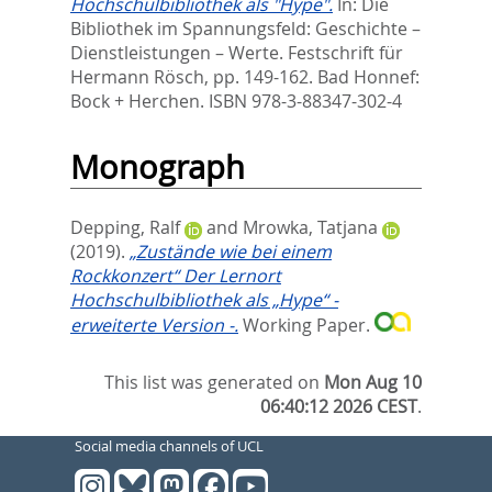
Hochschulbibliothek als "Hype".
In:
Die
Bibliothek im Spannungsfeld: Geschichte –
Dienstleistungen – Werte. Festschrift für
Hermann Rösch,
pp. 149-162. Bad Honnef:
Bock + Herchen. ISBN 978-3-88347-302-4
Monograph
Depping, Ralf
and
Mrowka, Tatjana
(2019).
„Zustände wie bei einem
Rockkonzert“ Der Lernort
Hochschulbibliothek als „Hype“ -
erweiterte Version -.
Working Paper.
This list was generated on
Mon Aug 10
06:40:12 2026 CEST
.
Social media channels of UCL