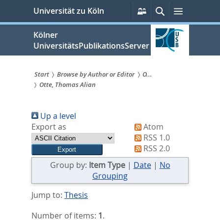
zum
Persönliche
Suche
Menü
Universität zu Köln
Services
Inhalt
springen
Kölner
UniversitätsPublikationsServer
Start
Browse by Author or Editor
O...
Otte, Thomas Alian
Sie
sind
Up a level
hier:
Export as
Atom
RSS 1.0
RSS 2.0
Group by:
Item Type
|
Date
|
No
Grouping
Jump to:
Thesis
Number of items:
1
.