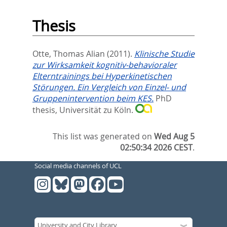
Thesis
Otte, Thomas Alian
(2011).
Klinische Studie
zur Wirksamkeit kognitiv-behavioraler
Elterntrainings bei Hyperkinetischen
Störungen. Ein Vergleich von Einzel- und
Gruppenintervention beim KES.
PhD
thesis, Universität zu Köln.
This list was generated on
Wed Aug 5
02:50:34 2026 CEST
.
Social media channels of UCL