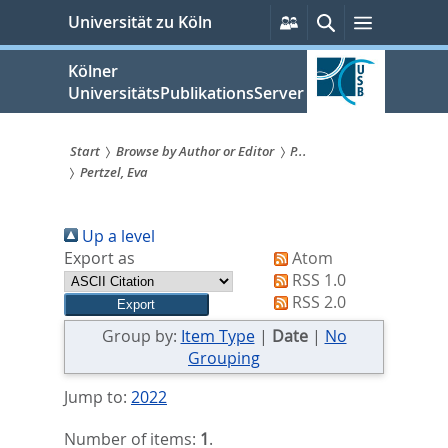
zum
Persönliche
Suche
Menü
Universität zu Köln
Services
Inhalt
springen
Kölner
UniversitätsPublikationsServer
Start
Browse by Author or Editor
P...
Pertzel, Eva
Sie
sind
Up a level
hier:
Export as
Atom
RSS 1.0
RSS 2.0
Group by:
Item Type
|
Date
|
No
Grouping
Jump to:
2022
Number of items:
1
.