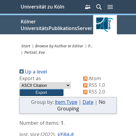
zum
Persönliche
Suche
Menü
Universität zu Köln
Services
Inhalt
springen
Kölner
UniversitätsPublikationsServer
Start
Browse by Author or Editor
P...
Pertzel, Eva
Sie
sind
Up a level
hier:
Export as
Atom
RSS 1.0
RSS 2.0
Group by:
Item Type
|
Date
|
No
Grouping
Number of items:
1
.
Jost, Jörg
(2022).
VERA-8.