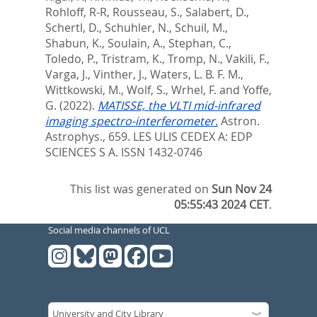
Rohloff, R-R
,
Rousseau, S.
,
Salabert, D.
,
Schertl, D.
,
Schuhler, N.
,
Schuil, M.
,
Shabun, K.
,
Soulain, A.
,
Stephan, C.
,
Toledo, P.
,
Tristram, K.
,
Tromp, N.
,
Vakili, F.
,
Varga, J.
,
Vinther, J.
,
Waters, L. B. F. M.
,
Wittkowski, M.
,
Wolf, S.
,
Wrhel, F.
and
Yoffe,
G.
(2022).
MATISSE, the VLTI mid-infrared
imaging spectro-interferometer.
Astron.
Astrophys., 659.
LES ULIS CEDEX A: EDP
SCIENCES S A. ISSN 1432-0746
This list was generated on
Sun Nov 24
05:55:43 2024 CET
.
Social media channels of UCL