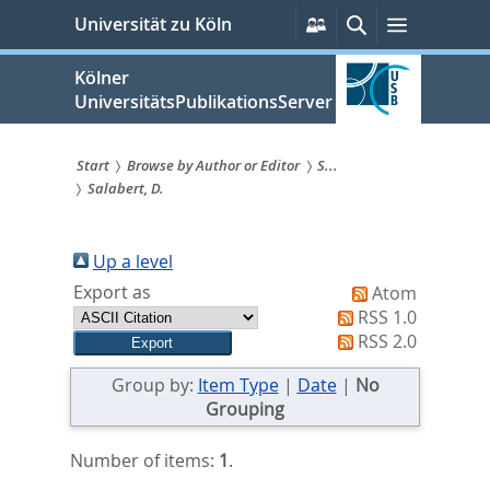
zum
Persönliche
Suche
Menü
Universität zu Köln
Services
Inhalt
springen
Kölner
UniversitätsPublikationsServer
Start
Browse by Author or Editor
S...
Salabert, D.
Sie
sind
Up a level
hier:
Export as
Atom
RSS 1.0
RSS 2.0
Group by:
Item Type
|
Date
|
No
Grouping
Number of items:
1
.