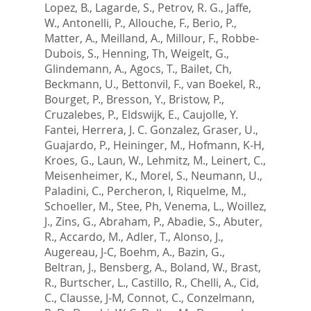
Lopez, B.
,
Lagarde, S.
,
Petrov, R. G.
,
Jaffe,
W.
,
Antonelli, P.
,
Allouche, F.
,
Berio, P.
,
Matter, A.
,
Meilland, A.
,
Millour, F.
,
Robbe-
Dubois, S.
,
Henning, Th
,
Weigelt, G.
,
Glindemann, A.
,
Agocs, T.
,
Bailet, Ch
,
Beckmann, U.
,
Bettonvil, F.
,
van Boekel, R.
,
Bourget, P.
,
Bresson, Y.
,
Bristow, P.
,
Cruzalebes, P.
,
Eldswijk, E.
,
Caujolle, Y.
Fantei
,
Herrera, J. C. Gonzalez
,
Graser, U.
,
Guajardo, P.
,
Heininger, M.
,
Hofmann, K-H
,
Kroes, G.
,
Laun, W.
,
Lehmitz, M.
,
Leinert, C.
,
Meisenheimer, K.
,
Morel, S.
,
Neumann, U.
,
Paladini, C.
,
Percheron, I
,
Riquelme, M.
,
Schoeller, M.
,
Stee, Ph
,
Venema, L.
,
Woillez,
J.
,
Zins, G.
,
Abraham, P.
,
Abadie, S.
,
Abuter,
R.
,
Accardo, M.
,
Adler, T.
,
Alonso, J.
,
Augereau, J-C
,
Boehm, A.
,
Bazin, G.
,
Beltran, J.
,
Bensberg, A.
,
Boland, W.
,
Brast,
R.
,
Burtscher, L.
,
Castillo, R.
,
Chelli, A.
,
Cid,
C.
,
Clausse, J-M
,
Connot, C.
,
Conzelmann,