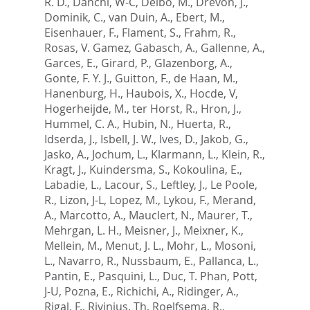
R. D.
,
Danchi, W-C
,
Delbo, M.
,
Drevon, J.
,
Dominik, C.
,
van Duin, A.
,
Ebert, M.
,
Eisenhauer, F.
,
Flament, S.
,
Frahm, R.
,
Rosas, V. Gamez
,
Gabasch, A.
,
Gallenne, A.
,
Garces, E.
,
Girard, P.
,
Glazenborg, A.
,
Gonte, F. Y. J.
,
Guitton, F.
,
de Haan, M.
,
Hanenburg, H.
,
Haubois, X.
,
Hocde, V
,
Hogerheijde, M.
,
ter Horst, R.
,
Hron, J.
,
Hummel, C. A.
,
Hubin, N.
,
Huerta, R.
,
Idserda, J.
,
Isbell, J. W.
,
Ives, D.
,
Jakob, G.
,
Jasko, A.
,
Jochum, L.
,
Klarmann, L.
,
Klein, R.
,
Kragt, J.
,
Kuindersma, S.
,
Kokoulina, E.
,
Labadie, L.
,
Lacour, S.
,
Leftley, J.
,
Le Poole,
R.
,
Lizon, J-L
,
Lopez, M.
,
Lykou, F.
,
Merand,
A.
,
Marcotto, A.
,
Mauclert, N.
,
Maurer, T.
,
Mehrgan, L. H.
,
Meisner, J.
,
Meixner, K.
,
Mellein, M.
,
Menut, J. L.
,
Mohr, L.
,
Mosoni,
L.
,
Navarro, R.
,
Nussbaum, E.
,
Pallanca, L.
,
Pantin, E.
,
Pasquini, L.
,
Duc, T. Phan
,
Pott,
J-U
,
Pozna, E.
,
Richichi, A.
,
Ridinger, A.
,
Rigal, F.
,
Rivinius, Th
,
Roelfsema, R.
,