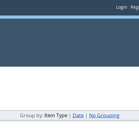
Login
Regi
Group by:
Item Type
|
Date
|
No Grouping