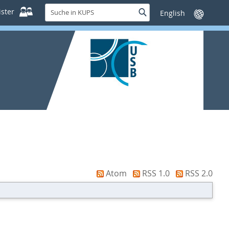
Suche
ster
Suche
Sprache
in
wechseln
KUPS
Atom
RSS 1.0
RSS 2.0