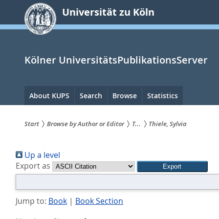
zum
Universität zu Köln
Inhalt
springen
Kölner UniversitätsPublikationsServer
Hauptnavigation
About KUPS
Search
Browse
Statistics
Start
Browse by Author or Editor
T...
Thiele, Sylvia
Sie
Up a level
sind
Export as
hier:
Jump to:
Book
|
Book Section