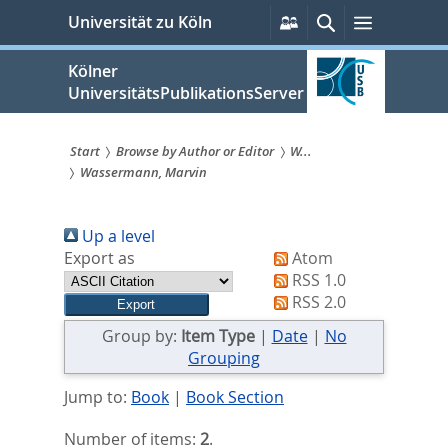
zum
Persönliche
Suche
Menü
Universität zu Köln
Services
Inhalt
springen
Kölner
UniversitätsPublikationsServer
Start
Browse by Author or Editor
W...
Wassermann, Marvin
Sie
sind
Up a level
hier:
Export as
Atom
RSS 1.0
RSS 2.0
Group by:
Item Type
|
Date
|
No
Grouping
Jump to:
Book
|
Book Section
Number of items:
2
.