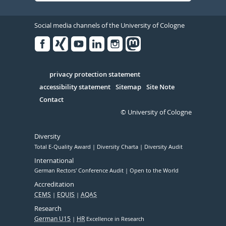
Social media channels of the University of Cologne
Facebook
Xing
Youtube
Linked
Instagram
in
Serivce
privacy protection statement
accessibility statement
Sitemap
Site Note
Contact
© University of Cologne
Diversity
Total E-Quality Award
Diversity Charta
Diversity Audit
International
German Rectors' Conference Audit
Open to the World
Accreditation
CEMS
EQUIS
AQAS
Research
German U15
HR
Excellence in Research