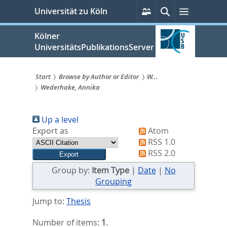
zum
Persönliche
Suche
Menü
Universität zu Köln
Services
Inhalt
springen
Kölner
UniversitätsPublikationsServer
Start
Browse by Author or Editor
W...
Wederhake, Annika
Sie
sind
Up a level
hier:
Export as
Atom
RSS 1.0
RSS 2.0
Group by:
Item Type
|
Date
|
No
Grouping
Jump to:
Thesis
Number of items:
1
.