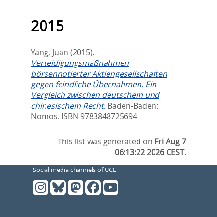
2015
Yang, Juan
(2015).
Verteidigungsmaßnahmen
börsennotierter Aktiengesellschaften
gegen feindliche Übernahmen. Ein
Vergleich zwischen deutschem und
chinesischem Recht.
Baden-Baden:
Nomos. ISBN 9783848725694
This list was generated on
Fri Aug 7
06:13:22 2026 CEST
.
Social media channels of UCL