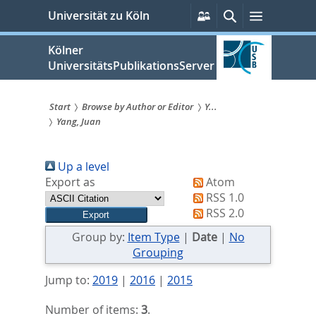
zum
Persönliche
Suche
Menü
Universität zu Köln
Services
Inhalt
springen
Kölner
UniversitätsPublikationsServer
Start
Browse by Author or Editor
Y...
Yang, Juan
Sie
sind
Up a level
hier:
Export as
Atom
RSS 1.0
RSS 2.0
Group by:
Item Type
|
Date
|
No
Grouping
Jump to:
2019
|
2016
|
2015
Number of items:
3
.