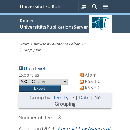
zum
Persönliche
Suche
Menü
Universität zu Köln
Services
Inhalt
springen
Kölner
UniversitätsPublikationsServer
Start
Browse by Author or Editor
Y...
Yang, Juan
Sie
sind
Up a level
hier:
Export as
Atom
RSS 1.0
RSS 2.0
Group by:
Item Type
|
Date
|
No
Grouping
Number of items:
3
.
Yang, Juan
(2019).
Contract Law Aspects of