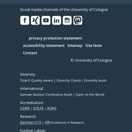
Social media channels of the University of Cologne
Facebook
Xing
Youtube
Linked
Instagram
in
Serivce
privacy protection statement
accessibility statement
Sitemap
Site Note
Contact
© University of Cologne
Diversity
Total E-Quality Award
Diversity Charta
Diversity Audit
International
German Rectors' Conference Audit
Open to the World
Accreditation
CEMS
EQUIS
AQAS
Research
German U15
HR
Excellence in Research
Further Labels