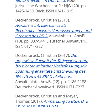
BRAO-Novelle" im Überblick.
Neue
Juristische Wochenschrift : NJW (20). pp.
1425-1430.
Beck. ISSN 0341-1915
Deckenbrock, Christian
(2017).
Anwaltsrecht: Law Clinics als
Rechtsdienstleister. Voraussetzungen und
Grenzen des RDG.
Anwaltsblatt : AnwBl
(10). pp. 937-944.
Deutscher Anwaltverl..
ISSN 0171-7227
Deckenbrock, Christian
(2017).
Die
ungewisse Zukunft der Tätigkeitsverbote
bei nichtanwaltlicher Vorbefassung. Mit
Spannung erwartete Entscheidung des
BVerfG zu § 45 BRAO bleibt aus.
Anwaltsblatt : AnwBl (12). pp. 1186-1188.
Deutscher Anwaltverl.. ISSN 0171-7227
Deckenbrock, Christian
and
Meyer,
Thomas
(2017).
Anmerkung zu BGH, U. v.
18.10.2016 - II ZR 314/15 -