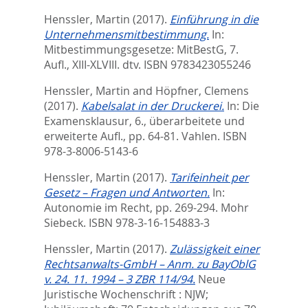
Henssler, Martin
(2017).
Einführung in die
Unternehmensmitbestimmung.
In:
Mitbestimmungsgesetze: MitBestG, 7.
Aufl.,
XIII-XLVIII. dtv. ISBN 9783423055246
Henssler, Martin
and
Höpfner, Clemens
(2017).
Kabelsalat in der Druckerei.
In:
Die
Examensklausur, 6., überarbeitete und
erweiterte Aufl.,
pp. 64-81. Vahlen. ISBN
978-3-8006-5143-6
Henssler, Martin
(2017).
Tarifeinheit per
Gesetz – Fragen und Antworten.
In:
Autonomie im Recht,
pp. 269-294. Mohr
Siebeck. ISBN 978-3-16-154883-3
Henssler, Martin
(2017).
Zulässigkeit einer
Rechtsanwalts-GmbH – Anm. zu BayOblG
v. 24. 11. 1994 – 3 ZBR 114/94.
Neue
Juristische Wochenschrift : NJW;