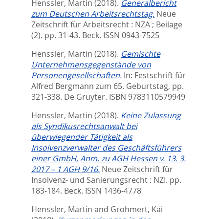
Henssler, Martin
(2018).
Generalbericht
zum Deutschen Arbeitsrechtstag.
Neue
Zeitschrift für Arbeitsrecht : NZA ; Beilage
(2). pp. 31-43.
Beck. ISSN 0943-7525
Henssler, Martin
(2018).
Gemischte
Unternehmensgegenstände von
Personengesellschaften.
In:
Festschrift für
Alfred Bergmann zum 65. Geburtstag,
pp.
321-338. De Gruyter. ISBN 9783110579949
Henssler, Martin
(2018).
Keine Zulassung
als Syndikusrechtsanwalt bei
überwiegender Tätigkeit als
Insolvenzverwalter des Geschäftsführers
einer GmbH, Anm. zu AGH Hessen v. 13. 3.
2017 – 1 AGH 9/16.
Neue Zeitschrift für
Insolvenz- und Sanierungsrecht : NZI. pp.
183-184.
Beck. ISSN 1436-4778
Henssler, Martin
and
Grohmert, Kai