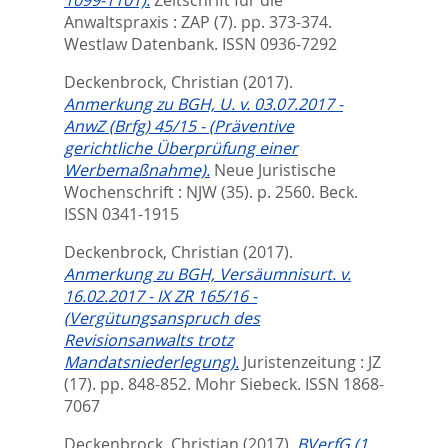
1099-1101).
Zeitschrift für die
Anwaltspraxis : ZAP (7). pp. 373-374.
Westlaw Datenbank. ISSN 0936-7292
Deckenbrock, Christian
(2017).
Anmerkung zu BGH, U. v. 03.07.2017 -
AnwZ (Brfg) 45/15 - (Präventive
gerichtliche Überprüfung einer
Werbemaßnahme).
Neue Juristische
Wochenschrift : NJW (35). p. 2560.
Beck.
ISSN 0341-1915
Deckenbrock, Christian
(2017).
Anmerkung zu BGH, Versäumnisurt. v.
16.02.2017 - IX ZR 165/16 -
(Vergütungsanspruch des
Revisionsanwalts trotz
Mandatsniederlegung).
Juristenzeitung : JZ
(17). pp. 848-852.
Mohr Siebeck. ISSN 1868-
7067
Deckenbrock, Christian
(2017).
BVerfG (1.