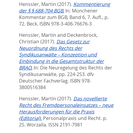
Henssler, Martin
(2017).
Kommentierung
der § § 688-704 BGB.
In:
Münchener
Kommentar zum BGB, Band 6, 7. Aufl.,
p.
72. Beck. ISBN 978-3-406-76676-3
Henssler, Martin
and
Deckenbrock,
Christian
(2017).
Das Gesetz zur
Neuordnung des Rechts der
Syndikusanwälte – Konzeption und
Einbindung in die Gesamtstruktur der
BRAO.
In:
Die Neuregelung des Rechts der
Syndikusanwälte,
pp. 224-253. dfv
Deutscher Fachverlag. ISBN 978-
3800516384
Henssler, Martin
(2017).
Das novellierte
Recht des Fremdpersonaleinsatzes – neue
Herausforderungen für die Praxis
(Editorial).
Personalpraxis und Recht. p.
25.
Worzalla. ISSN 2191-7981