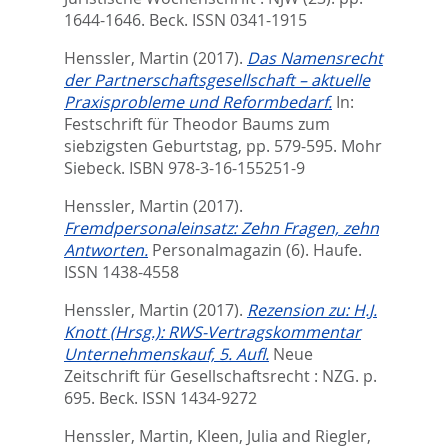
1644-1646.
Beck. ISSN 0341-1915
Henssler, Martin
(2017).
Das Namensrecht
der Partnerschaftsgesellschaft – aktuelle
Praxisprobleme und Reformbedarf.
In:
Festschrift für Theodor Baums zum
siebzigsten Geburtstag,
pp. 579-595. Mohr
Siebeck. ISBN 978-3-16-155251-9
Henssler, Martin
(2017).
Fremdpersonaleinsatz: Zehn Fragen, zehn
Antworten.
Personalmagazin (6).
Haufe.
ISSN 1438-4558
Henssler, Martin
(2017).
Rezension zu: H.J.
Knott (Hrsg.): RWS-Vertragskommentar
Unternehmenskauf, 5. Aufl.
Neue
Zeitschrift für Gesellschaftsrecht : NZG. p.
695.
Beck. ISSN 1434-9272
Henssler, Martin
,
Kleen, Julia
and
Riegler,