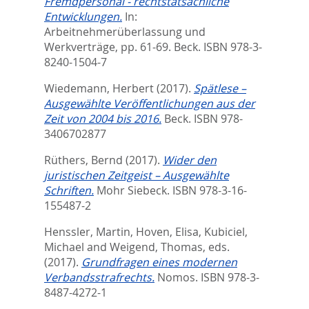
Fremdpersonal - rechtstatsächliche
Entwicklungen.
In:
Arbeitnehmerüberlassung und
Werkverträge,
pp. 61-69. Beck. ISBN 978-3-
8240-1504-7
Wiedemann, Herbert
(2017).
Spätlese –
Ausgewählte Veröffentlichungen aus der
Zeit von 2004 bis 2016.
Beck. ISBN 978-
3406702877
Rüthers, Bernd
(2017).
Wider den
juristischen Zeitgeist – Ausgewählte
Schriften.
Mohr Siebeck. ISBN 978-3-16-
155487-2
Henssler, Martin
,
Hoven, Elisa
,
Kubiciel,
Michael
and
Weigend, Thomas
, eds.
(2017).
Grundfragen eines modernen
Verbandsstrafrechts.
Nomos. ISBN 978-3-
8487-4272-1