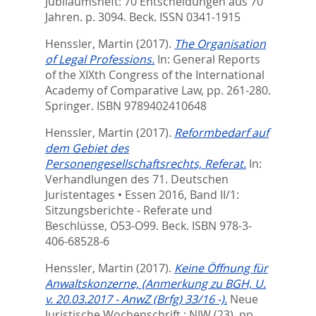
Jubiläumsheft: 70 Entscheidungen aus 70
Jahren. p. 3094.
Beck. ISSN 0341-1915
Henssler, Martin
(2017).
The Organisation
of Legal Professions.
In:
General Reports
of the XIXth Congress of the International
Academy of Comparative Law,
pp. 261-280.
Springer. ISBN 9789402410648
Henssler, Martin
(2017).
Reformbedarf auf
dem Gebiet des
Personengesellschaftsrechts, Referat.
In:
Verhandlungen des 71. Deutschen
Juristentages • Essen 2016, Band II/1:
Sitzungsberichte - Referate und
Beschlüsse,
O53-O99. Beck. ISBN 978-3-
406-68528-6
Henssler, Martin
(2017).
Keine Öffnung für
Anwaltskonzerne, (Anmerkung zu BGH, U.
v. 20.03.2017 - AnwZ (Brfg) 33/16 -).
Neue
Juristische Wochenschrift : NJW (23). pp.