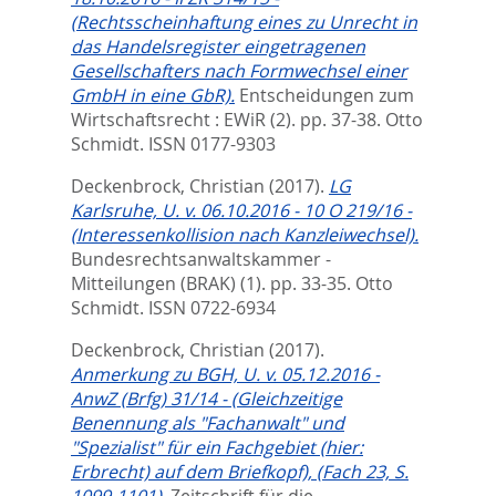
(Rechtsscheinhaftung eines zu Unrecht in
das Handelsregister eingetragenen
Gesellschafters nach Formwechsel einer
GmbH in eine GbR).
Entscheidungen zum
Wirtschaftsrecht : EWiR (2). pp. 37-38.
Otto
Schmidt. ISSN 0177-9303
Deckenbrock, Christian
(2017).
LG
Karlsruhe, U. v. 06.10.2016 - 10 O 219/16 -
(Interessenkollision nach Kanzleiwechsel).
Bundesrechtsanwaltskammer -
Mitteilungen (BRAK) (1). pp. 33-35.
Otto
Schmidt. ISSN 0722-6934
Deckenbrock, Christian
(2017).
Anmerkung zu BGH, U. v. 05.12.2016 -
AnwZ (Brfg) 31/14 - (Gleichzeitige
Benennung als "Fachanwalt" und
"Spezialist" für ein Fachgebiet (hier:
Erbrecht) auf dem Briefkopf), (Fach 23, S.