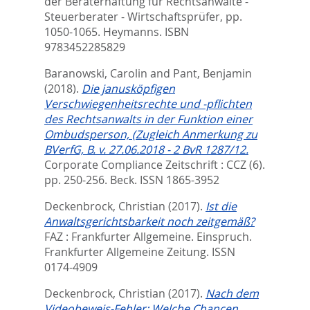
der Beraterhaftung für Rechtsanwälte -
Steuerberater - Wirtschaftsprüfer,
pp.
1050-1065. Heymanns. ISBN
9783452285829
Baranowski, Carolin
and
Pant, Benjamin
(2018).
Die janusköpfigen
Verschwiegenheitsrechte und -pflichten
des Rechtsanwalts in der Funktion einer
Ombudsperson, (Zugleich Anmerkung zu
BVerfG, B. v. 27.06.2018 - 2 BvR 1287/12.
Corporate Compliance Zeitschrift : CCZ (6).
pp. 250-256.
Beck. ISSN 1865-3952
Deckenbrock, Christian
(2017).
Ist die
Anwaltsgerichtsbarkeit noch zeitgemäß?
FAZ : Frankfurter Allgemeine. Einspruch.
Frankfurter Allgemeine Zeitung. ISSN
0174-4909
Deckenbrock, Christian
(2017).
Nach dem
Videobeweis-Fehler: Welche Chancen