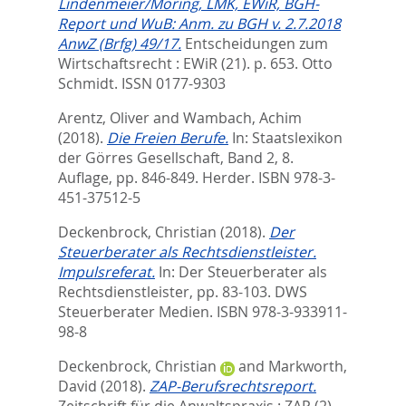
Lindenmeier/Möring, LMK, EWiR, BGH-
Report und WuB: Anm. zu BGH v. 2.7.2018
AnwZ (Brfg) 49/17.
Entscheidungen zum
Wirtschaftsrecht : EWiR (21). p. 653.
Otto
Schmidt. ISSN 0177-9303
Arentz, Oliver
and
Wambach, Achim
(2018).
Die Freien Berufe.
In:
Staatslexikon
der Görres Gesellschaft, Band 2, 8.
Auflage,
pp. 846-849. Herder. ISBN 978-3-
451-37512-5
Deckenbrock, Christian
(2018).
Der
Steuerberater als Rechtsdienstleister.
Impulsreferat.
In:
Der Steuerberater als
Rechtsdienstleister,
pp. 83-103. DWS
Steuerberater Medien. ISBN 978-3-933911-
98-8
Deckenbrock, Christian
and
Markworth,
David
(2018).
ZAP-Berufsrechtsreport.