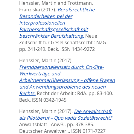
Henssler, Martin
and
Trottmann,
Franziska
(2017).
Berufsrechtliche
Besonderheiten bei der
interprofessionellen
Partnerschaftsgesellschaft mit
beschränkter Berufshaftung.
Neue
Zeitschrift für Gesellschaftsrecht : NZG.
pp. 241-249.
Beck. ISSN 1434-9272
Henssler, Martin
(2017).
Fremdpersonaleinsatz durch On-Site-
Werkverträge und
Arbeitnehmerüberlassung – offene Fragen
und Anwendungsprobleme des neuen
Rechts.
Recht der Arbeit : RdA. pp. 83-100.
Beck. ISSN 0342-1945
Henssler, Martin
(2017).
Die Anwaltschaft
als Pilotberuf – Quo vadis Sozietätsrecht?
Anwaltsblatt : AnwBl. pp. 378-385.
Deutscher Anwaltverl.. ISSN 0171-7227