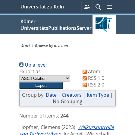
zum
Persönliche
Suche
Menü
Universität zu Köln
Services
Inhalt
springen
Kölner
UniversitätsPublikationsServer
Start
Browse by division
Sie
Up a level
sind
Export as
Atom
hier:
RSS 1.0
RSS 2.0
Group by:
Date
|
Creators
|
Item Type
|
No Grouping
Number of items:
244
.
Höpfner, Clemens
(2023).
Willkürkontrolle
von Tarifverträgen.
In:
Arbeit, Wirtschaft,