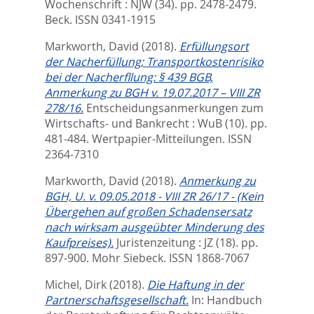
Wochenschrift : NJW (34). pp. 2478-2479.
Beck. ISSN 0341-1915
Markworth, David
(2018).
Erfüllungsort
der Nacherfüllung; Transportkostenrisiko
bei der Nacherfllung: § 439 BGB,
Anmerkung zu BGH v. 19.07.2017 – VIII ZR
278/16.
Entscheidungsanmerkungen zum
Wirtschafts- und Bankrecht : WuB (10). pp.
481-484.
Wertpapier-Mitteilungen. ISSN
2364-7310
Markworth, David
(2018).
Anmerkung zu
BGH, U. v. 09.05.2018 - VIII ZR 26/17 - (Kein
Übergehen auf großen Schadensersatz
nach wirksam ausgeübter Minderung des
Kaufpreises).
Juristenzeitung : JZ (18). pp.
897-900.
Mohr Siebeck. ISSN 1868-7067
Michel, Dirk
(2018).
Die Haftung in der
Partnerschaftsgesellschaft.
In:
Handbuch