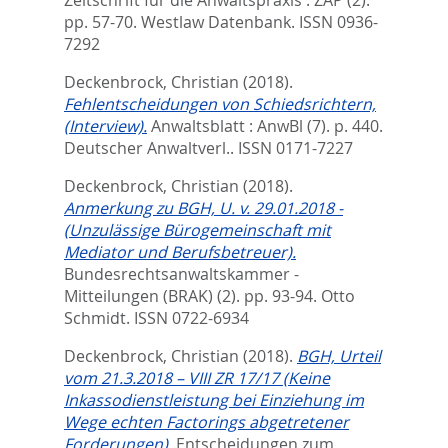
Zeitschrift für die Anwaltspraxis : ZAP (2).
pp. 57-70.
Westlaw Datenbank. ISSN 0936-
7292
Deckenbrock, Christian
(2018).
Fehlentscheidungen von Schiedsrichtern,
(Interview).
Anwaltsblatt : AnwBl (7). p. 440.
Deutscher Anwaltverl.. ISSN 0171-7227
Deckenbrock, Christian
(2018).
Anmerkung zu BGH, U. v. 29.01.2018 -
(Unzulässige Bürogemeinschaft mit
Mediator und Berufsbetreuer).
Bundesrechtsanwaltskammer -
Mitteilungen (BRAK) (2). pp. 93-94.
Otto
Schmidt. ISSN 0722-6934
Deckenbrock, Christian
(2018).
BGH, Urteil
vom 21.3.2018 – VIII ZR 17/17 (Keine
Inkassodienstleistung bei Einziehung im
Wege echten Factorings abgetretener
Forderungen).
Entscheidungen zum