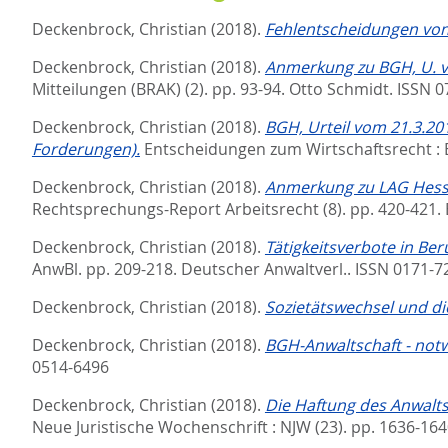
Deckenbrock, Christian
(2018).
Fehlentscheidungen von 
Deckenbrock, Christian
(2018).
Anmerkung zu BGH, U. v.
Mitteilungen (BRAK) (2). pp. 93-94.
Otto Schmidt. ISSN 
Deckenbrock, Christian
(2018).
BGH, Urteil vom 21.3.20
Forderungen).
Entscheidungen zum Wirtschaftsrecht : E
Deckenbrock, Christian
(2018).
Anmerkung zu LAG Hessen
Rechtsprechungs-Report Arbeitsrecht (8). pp. 420-421.
Deckenbrock, Christian
(2018).
Tätigkeitsverbote in Ber
AnwBl. pp. 209-218.
Deutscher Anwaltverl.. ISSN 0171-7
Deckenbrock, Christian
(2018).
Sozietätswechsel und di
Deckenbrock, Christian
(2018).
BGH-Anwaltschaft - not
0514-6496
Deckenbrock, Christian
(2018).
Die Haftung des Anwalts
Neue Juristische Wochenschrift : NJW (23). pp. 1636-16