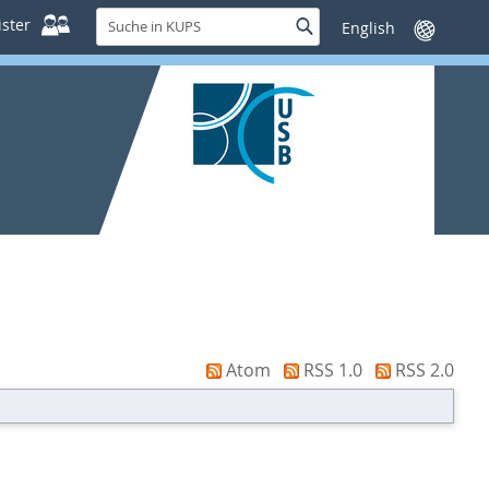
Suche
ster
Suche
Sprache
in
wechseln
KUPS
Atom
RSS 1.0
RSS 2.0