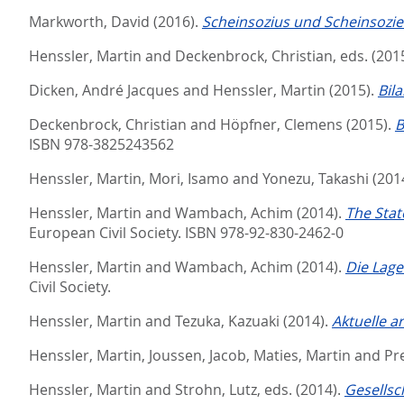
Markworth, David
(2016).
Scheinsozius und Scheinsozie
Henssler, Martin
and
Deckenbrock, Christian
, eds.
(201
Dicken, André Jacques
and
Henssler, Martin
(2015).
Bila
Deckenbrock, Christian
and
Höpfner, Clemens
(2015).
B
ISBN 978-3825243562
Henssler, Martin
,
Mori, Isamo
and
Yonezu, Takashi
(201
Henssler, Martin
and
Wambach, Achim
(2014).
The Stat
European Civil Society. ISBN 978-92-830-2462-0
Henssler, Martin
and
Wambach, Achim
(2014).
Die Lage
Civil Society.
Henssler, Martin
and
Tezuka, Kazuaki
(2014).
Aktuelle a
Henssler, Martin
,
Joussen, Jacob
,
Maties, Martin
and
Pre
Henssler, Martin
and
Strohn, Lutz
, eds.
(2014).
Gesellsc