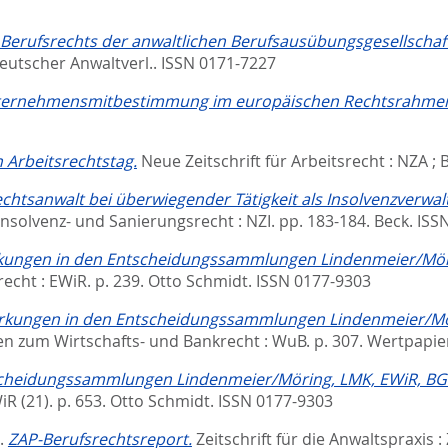
Berufsrechts der anwaltlichen Berufsausübungsgesellschaf
eutscher Anwaltverl.. ISSN 0171-7227
nternehmensmitbestimmung im europäischen Rechtsrahme
 Arbeitsrechtstag.
Neue Zeitschrift für Arbeitsrecht : NZA ; B
echtsanwalt bei überwiegender Tätigkeit als Insolvenzverw
 Insolvenz- und Sanierungsrecht : NZI. pp. 183-184.
Beck. ISS
ungen in den Entscheidungssammlungen Lindenmeier/Möri
cht : EWiR. p. 239.
Otto Schmidt. ISSN 0177-9303
kungen in den Entscheidungssammlungen Lindenmeier/Mör
 zum Wirtschafts- und Bankrecht : WuB. p. 307.
Wertpapier
cheidungssammlungen Lindenmeier/Möring, LMK, EWiR, BGH
R (21). p. 653.
Otto Schmidt. ISSN 0177-9303
).
ZAP-Berufsrechtsreport.
Zeitschrift für die Anwaltspraxis :