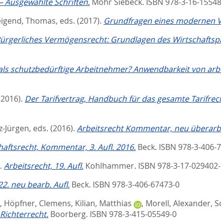
 – Ausgewählte Schriften.
Mohr Siebeck. ISBN 978-3-16-1554
igend, Thomas
, eds.
(2017).
Grundfragen eines modernen V
ürgerliches Vermögensrecht: Grundlagen des Wirtschaftspri
ls schutzbedürftige Arbeitnehmer? Anwendbarkeit von arbe
(2016).
Der Tarifvertrag, Handbuch für das gesamte Tarifrech
z-Jürgen
, eds.
(2016).
Arbeitsrecht Kommentar, neu überarb. 
haftsrecht, Kommentar, 3. Aufl. 2016.
Beck. ISBN 978-3-406-
).
Arbeitsrecht, 19. Aufl.
Kohlhammer. ISBN 978-3-17-029402-
2. neu bearb. Aufl.
Beck. ISBN 978-3-406-67473-0
,
Höpfner, Clemens
,
Kilian, Matthias
,
Morell, Alexander
,
S
 Richterrecht.
Boorberg. ISBN 978-3-415-05549-0