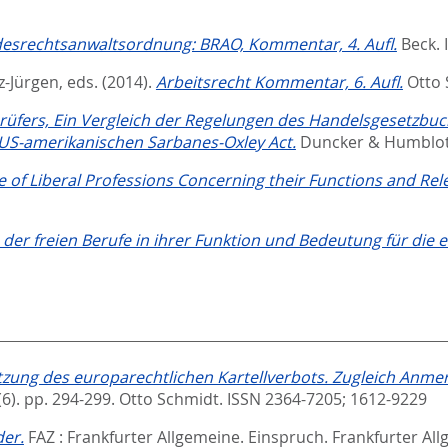
esrechtsanwaltsordnung: BRAO, Kommentar, 4. Aufl.
Beck. 
z-Jürgen
, eds.
(2014).
Arbeitsrecht Kommentar, 6. Aufl.
Otto 
rüfers, Ein Vergleich der Regelungen des Handelsgesetzbu
US-amerikanischen Sarbanes-Oxley Act.
Duncker & Humblot.
e of Liberal Professions Concerning their Functions and Rele
 der freien Berufe in ihrer Funktion und Bedeutung für die e
tzung des europarechtlichen Kartellverbots. Zugleich Anmerk
(6). pp. 294-299.
Otto Schmidt. ISSN 2364-7205; 1612-9229
er.
FAZ : Frankfurter Allgemeine. Einspruch.
Frankfurter Al