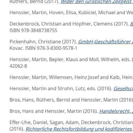
Rüthers, Bernd
(2017).
Wider den juristischen Zeitgeist
Henssler, Martin
,
Hoven, Elisa
,
Kubiciel, Michael
and
We
Deckenbrock, Christian
and
Höpfner, Clemens
(2017).
B
ISBN 978-3848738755
Pickenhahn, Christiane
(2017).
GmbH-Geschäftsführer a
Kovac. ISBN 978-3-8300-9578-1
Henssler, Martin
,
Bepler, Klaus
and
Moll, Wilhelm
, eds.
42062-8
Henssler, Martin
,
Willemsen, Heinz Josef
and
Kalb, Hein
Henssler, Martin
and
Strohn, Lutz
, eds.
(2016).
Gesellsc
Brox, Hans
,
Rüthers, Bernd
and
Henssler, Martin
(2016
Brox, Hans
and
Henssler, Martin
(2016).
Handelsrecht, 2
Effer-Uhe, Daniel
,
Sagan, Adam
,
Deckenbrock, Christian
(2016).
Richterliche Rechtsfortbildung und kodifiziertes