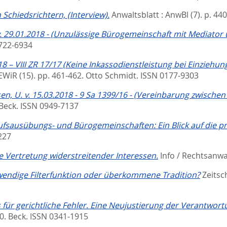
Schiedsrichtern, (Interview).
Anwaltsblatt : AnwBl (7). p. 44
 29.01.2018 - (Unzulässige Bürogemeinschaft mit Mediator 
0722-6934
18 – VIII ZR 17/17 (Keine Inkassodienstleistung bei Einzieh
WiR (15). pp. 461-462.
Otto Schmidt. ISSN 0177-9303
, U. v. 15.03.2018 - 9 Sa 1399/16 - (Vereinbarung zwischen 
Beck. ISSN 0949-7137
ufsausübungs- und Bürogemeinschaften: Ein Blick auf die pr
227
e Vertretung widerstreitender Interessen.
Info / Rechtsanwa
wendige Filterfunktion oder überkommene Tradition?
Zeitsc
 für gerichtliche Fehler. Eine Neujustierung der Verantwor
40.
Beck. ISSN 0341-1915