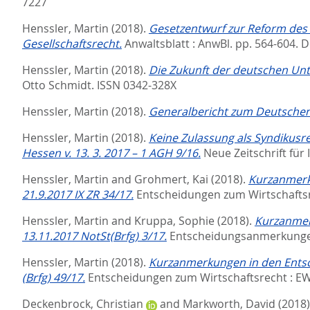
7227
Henssler, Martin
(2018).
Gesetzentwurf zur Reform des 
Gesellschaftsrecht.
Anwaltsblatt : AnwBl. pp. 564-604.
D
Henssler, Martin
(2018).
Die Zukunft der deutschen U
Otto Schmidt. ISSN 0342-328X
Henssler, Martin
(2018).
Generalbericht zum Deutschen
Henssler, Martin
(2018).
Keine Zulassung als Syndikusr
Hessen v. 13. 3. 2017 – 1 AGH 9/16.
Neue Zeitschrift für
Henssler, Martin
and
Grohmert, Kai
(2018).
Kurzanmerk
21.9.2017 IX ZR 34/17.
Entscheidungen zum Wirtschaftsre
Henssler, Martin
and
Kruppa, Sophie
(2018).
Kurzanmer
13.11.2017 NotSt(Brfg) 3/17.
Entscheidungsanmerkungen
Henssler, Martin
(2018).
Kurzanmerkungen in den Ents
(Brfg) 49/17.
Entscheidungen zum Wirtschaftsrecht : EWi
Deckenbrock, Christian
and
Markworth, David
(2018