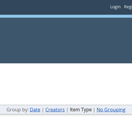
Login
Regi
Group by:
Date
|
Creators
|
Item Type
|
No Grouping