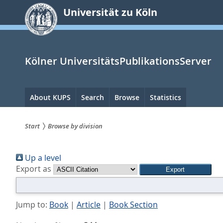
zum
Universität zu Köln
Inhalt
springen
Kölner UniversitätsPublikationsServer
Hauptnavigation
About KUPS
Search
Browse
Statistics
Start
Browse by division
Sie
Up a level
sind
Export as
hier:
Jump to:
Book
|
Article
|
Book Section