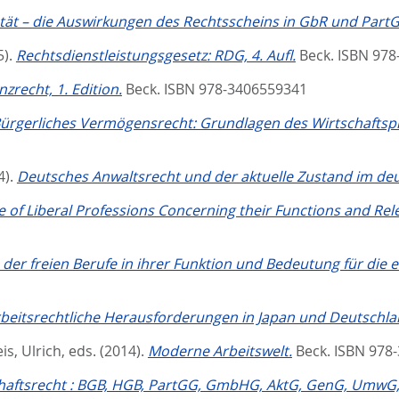
tät – die Auswirkungen des Rechtsscheins in GbR und PartG
5).
Rechtsdienstleistungsgesetz: RDG, 4. Aufl.
Beck. ISBN 978
nzrecht, 1. Edition.
Beck. ISBN 978-3406559341
ürgerliches Vermögensrecht: Grundlagen des Wirtschaftspri
4).
Deutsches Anwaltsrecht und der aktuelle Zustand im deu
e of Liberal Professions Concerning their Functions and Rele
 der freien Berufe in ihrer Funktion und Bedeutung für die e
rbeitsrechtliche Herausforderungen in Japan und Deutschla
is, Ulrich
, eds.
(2014).
Moderne Arbeitswelt.
Beck. ISBN 978
haftsrecht : BGB, HGB, PartGG, GmbHG, AktG, GenG, UmwG, In