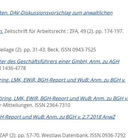
ten. DAV-Diskussionsvorschlag zum anwaltlichen
n.
Zeitschrift für Arbeitsrecht : ZFA, 49 (2). pp. 174-197.
eilage (2). pp. 31-43.
Beck. ISSN 0943-7525
alter des Geschäftsführers einer GmbH, Anm. zu AGH
N 1436-4778
ng, LMK, EWiR, BGH-Report und WuB: Anm. zu BGH v.
ing, LMK, EWiR, BGH-Report und WuB: Anm. zu BGH v.
-Mitteilungen. ISSN 2364-7310
-Report und WuB: Anm. zu BGH v. 2.7.2018 AnwZ
 ZAP (2). pp. 57-70.
Westlaw Datenbank. ISSN 0936-7292