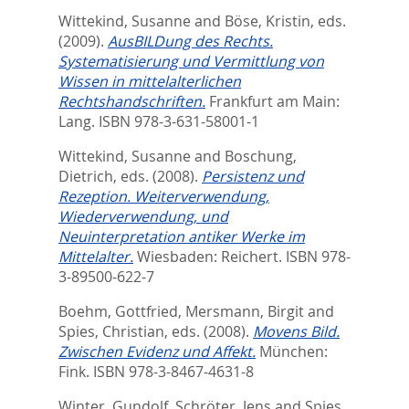
Wittekind, Susanne
and
Böse, Kristin
, eds.
(2009).
AusBILDung des Rechts.
Systematisierung und Vermittlung von
Wissen in mittelalterlichen
Rechtshandschriften.
Frankfurt am Main:
Lang. ISBN 978-3-631-58001-1
Wittekind, Susanne
and
Boschung,
Dietrich
, eds.
(2008).
Persistenz und
Rezeption. Weiterverwendung,
Wiederverwendung, und
Neuinterpretation antiker Werke im
Mittelalter.
Wiesbaden: Reichert. ISBN 978-
3-89500-622-7
Boehm, Gottfried
,
Mersmann, Birgit
and
Spies, Christian
, eds.
(2008).
Movens Bild.
Zwischen Evidenz und Affekt.
München:
Fink. ISBN 978-3-8467-4631-8
Winter, Gundolf
,
Schröter, Jens
and
Spies,