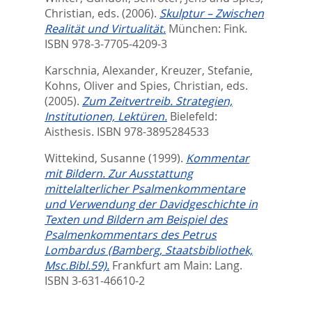
Christian
, eds.
(2006).
Skulptur – Zwischen
Realität und Virtualität.
München: Fink.
ISBN 978-3-7705-4209-3
Karschnia, Alexander
,
Kreuzer, Stefanie
,
Kohns, Oliver
and
Spies, Christian
, eds.
(2005).
Zum Zeitvertreib. Strategien,
Institutionen, Lektüren.
Bielefeld:
Aisthesis. ISBN 978-3895284533
Wittekind, Susanne
(1999).
Kommentar
mit Bildern. Zur Ausstattung
mittelalterlicher Psalmenkommentare
und Verwendung der Davidgeschichte in
Texten und Bildern am Beispiel des
Psalmenkommentars des Petrus
Lombardus (Bamberg, Staatsbibliothek,
Msc.Bibl.59).
Frankfurt am Main: Lang.
ISBN 3-631-46610-2