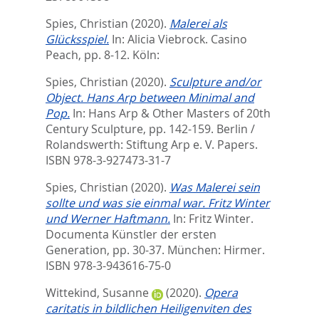
Spies, Christian
(2020).
Malerei als
Glücksspiel.
In:
Alicia Viebrock. Casino
Peach,
pp. 8-12. Köln:
Spies, Christian
(2020).
Sculpture and/or
Object. Hans Arp between Minimal and
Pop.
In:
Hans Arp & Other Masters of 20th
Century Sculpture,
pp. 142-159. Berlin /
Rolandswerth: Stiftung Arp e. V. Papers.
ISBN 978-3-927473-31-7
Spies, Christian
(2020).
Was Malerei sein
sollte und was sie einmal war. Fritz Winter
und Werner Haftmann.
In:
Fritz Winter.
Documenta Künstler der ersten
Generation,
pp. 30-37. München: Hirmer.
ISBN 978-3-943616-75-0
Wittekind, Susanne
(2020).
Opera
caritatis in bildlichen Heiligenviten des