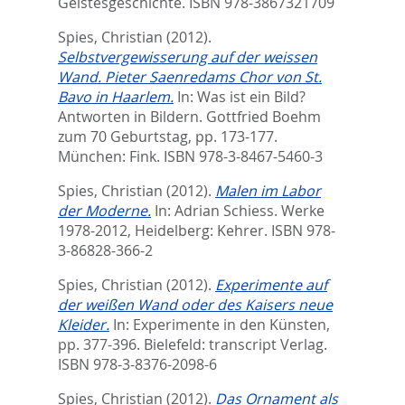
Geistesgeschichte. ISBN ‎978-3867321709
Spies, Christian
(2012).
Selbstvergewisserung auf der weissen
Wand. Pieter Saenredams Chor von St.
Bavo in Haarlem.
In:
Was ist ein Bild?
Antworten in Bildern. Gottfried Boehm
zum 70 Geburtstag,
pp. 173-177.
München: Fink. ISBN 978-3-8467-5460-3
Spies, Christian
(2012).
Malen im Labor
der Moderne.
In:
Adrian Schiess. Werke
1978-2012,
Heidelberg: Kehrer. ISBN 978-
3-86828-366-2
Spies, Christian
(2012).
Experimente auf
der weißen Wand oder des Kaisers neue
Kleider.
In:
Experimente in den Künsten,
pp. 377-396. Bielefeld: transcript Verlag.
ISBN 978-3-8376-2098-6
Spies, Christian
(2012).
Das Ornament als