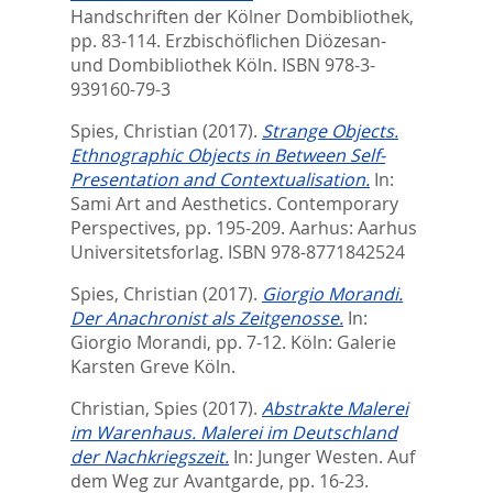
Handschriften der Kölner Dombibliothek,
pp. 83-114. Erzbischöflichen Diözesan-
und Dombibliothek Köln. ISBN 978-3-
939160-79-3
Spies, Christian
(2017).
Strange Objects.
Ethnographic Objects in Between Self-
Presentation and Contextualisation.
In:
Sami Art and Aesthetics. Contemporary
Perspectives,
pp. 195-209. Aarhus: Aarhus
Universitetsforlag. ISBN 978-8771842524
Spies, Christian
(2017).
Giorgio Morandi.
Der Anachronist als Zeitgenosse.
In:
Giorgio Morandi,
pp. 7-12. Köln: Galerie
Karsten Greve Köln.
Christian, Spies
(2017).
Abstrakte Malerei
im Warenhaus. Malerei im Deutschland
der Nachkriegszeit.
In:
Junger Westen. Auf
dem Weg zur Avantgarde,
pp. 16-23.