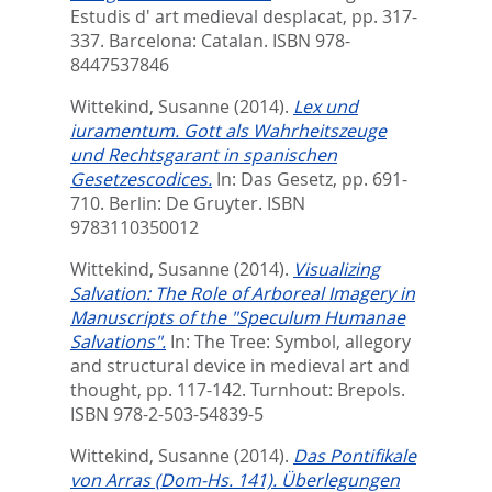
Estudis d' art medieval desplacat,
pp. 317-
337. Barcelona: Catalan. ISBN ‎978-
8447537846
Wittekind, Susanne
(2014).
Lex und
iuramentum. Gott als Wahrheitszeuge
und Rechtsgarant in spanischen
Gesetzescodices.
In:
Das Gesetz,
pp. 691-
710. Berlin: De Gruyter. ISBN
9783110350012
Wittekind, Susanne
(2014).
Visualizing
Salvation: The Role of Arboreal Imagery in
Manuscripts of the "Speculum Humanae
Salvations".
In:
The Tree: Symbol, allegory
and structural device in medieval art and
thought,
pp. 117-142. Turnhout: Brepols.
ISBN 978-2-503-54839-5
Wittekind, Susanne
(2014).
Das Pontifikale
von Arras (Dom-Hs. 141). Überlegungen