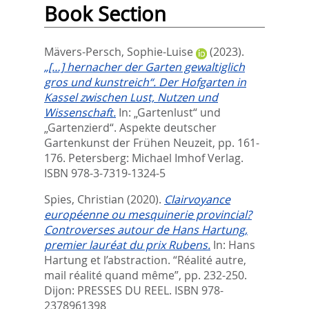
Book Section
Mävers-Persch, Sophie-Luise
(2023).
„[…] hernacher der Garten gewaltiglich
gros und kunstreich“. Der Hofgarten in
Kassel zwischen Lust, Nutzen und
Wissenschaft.
In:
„Gartenlust“ und
„Gartenzierd“. Aspekte deutscher
Gartenkunst der Frühen Neuzeit,
pp. 161-
176. Petersberg: Michael Imhof Verlag.
ISBN 978-3-7319-1324-5
Spies, Christian
(2020).
Clairvoyance
européenne ou mesquinerie provincial?
Controverses autour de Hans Hartung,
premier lauréat du prix Rubens.
In:
Hans
Hartung et l’abstraction. “Réalité autre,
mail réalité quand même”,
pp. 232-250.
Dijon: PRESSES DU REEL. ISBN 978-
2378961398