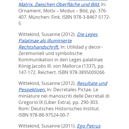
Matrix. Zwischen Oberfläche und Bild.
In:
Ornament. Motiv – Modus – Bild,
pp. 376-
407. München: Fink. ISBN 978-3-8467-5172-
5
Wittekind, Susanne
(2012).
Die Leges
Palatinae als illuminierte
Rechtshandschrift.
In:
Utilidad y decor-
Zeremoniell und symbolische
Kommunikation in den Leges palatinae
König Jacobs III. von Mallorca (1337),
pp.
147-172. Reichert. ISBN 978-3895009266
Wittekind, Susanne
(2012).
Resultate und
Pespektiven.
In:
Decretales Pictae. Le
miniature nei manoscriti delle Decretali di
Gregorio IX (Liber Extra),
pp. 290-303.
Rom: Deutsches Historisches Institut.
ISBN 978-88-97524-00-7
Wittekind, Susanne
(2011).
Ego Petrus