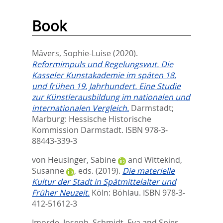
Book
Mävers, Sophie-Luise
(2020).
Reformimpuls und Regelungswut. Die
Kasseler Kunstakademie im späten 18.
und frühen 19. Jahrhundert. Eine Studie
zur Künstlerausbildung im nationalen und
internationalen Vergleich.
Darmstadt;
Marburg: Hessische Historische
Kommission Darmstadt. ISBN 978-3-
88443-339-3
von Heusinger, Sabine
and
Wittekind,
Susanne
, eds.
(2019).
Die materielle
Kultur der Stadt in Spätmittelalter und
Früher Neuzeit.
Köln: Böhlau. ISBN 978-3-
412-51612-3
Imorde, Joseph
,
Schmidt, Eva
and
Spies,