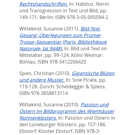
Rechtshandschriften.
In:
Habitus. Norm
und Transgression in Text und Bild,
pp.
149-171. Berlin: ISBN 978-3-05-005094-2
Wittekind, Susanne
(2011).
Bild-Text-
Gesang: Überlegungen zum Prümer
Tropar-Sequentiar (Paris, Bibliothèque
Natonale, lat.9448).
In:
Bild und Text im
Mittelalter,
pp. 99-124. Köln/ Weimar:
Böhlau. ISBN 978-3412206420
Spies, Christian
(2010).
Gigantische Blüten
und andere Muster.
In:
Soie Pirate,
pp.
119-128. Zürich: Scheidegger & Spiess.
ISBN 978-3858813114
Wittekind, Susanne
(2010).
Passion und
Ostern im Bildprogramm des Wienhäuser
Nonnenklosters.
In:
Passion und Ostern in
den Lüneburger Klöstern,
pp. 157-186.
Ebstorf: Kloster Ebstorf. ISBN 978-3-