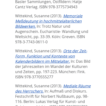
Basler Sammlungen,
Ostfildern: Hatje
Cantz Verlag. ISBN 978-3775734943
Wittekind, Susanne
(2013).
Memoriale
Meßdeutung in hochmittelalterlichen
Bildwerken.
In:
Trotz Natur und
Augenschein. Eucharistie- Wandlung und
Weltsicht,
pp. 33-39. Köln: Greven. ISBN
978-3-7743-0611-0
Wittekind, Susanne
(2013).
Orte der Zeit-
Form, Funktion und Kontexte von
Kalenderbildern im Mittelalter.
In:
Das Bild
der Jahreszeiten im Wandel der Kulturen
und Zeiten,
pp. 197-223. München: Fink.
ISBN 978-3770555277
Wittekind, Susanne
(2013).
Mediale Räume
des Herrschers.
In:
Aufmaß und Diskurs.
Festschrift für Norbert Nußbaum,
pp. 98-
116. Berlin: Lukas Verlag für Kunst- und