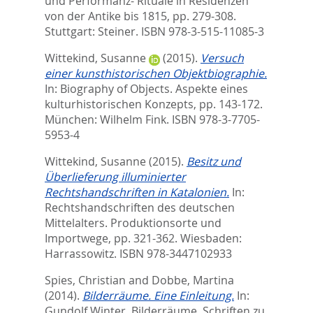
und Performanz- Rituale in Residenzen
von der Antike bis 1815,
pp. 279-308.
Stuttgart: Steiner. ISBN 978-3-515-11085-3
Wittekind, Susanne
(2015).
Versuch
einer kunsthistorischen Objektbiographie.
In:
Biography of Objects. Aspekte eines
kulturhistorischen Konzepts,
pp. 143-172.
München: Wilhelm Fink. ISBN 978-3-7705-
5953-4
Wittekind, Susanne
(2015).
Besitz und
Überlieferung illuminierter
Rechtshandschriften in Katalonien.
In:
Rechtshandschriften des deutschen
Mittelalters. Produktionsorte und
Importwege,
pp. 321-362. Wiesbaden:
Harrassowitz. ISBN ‎978-3447102933
Spies, Christian
and
Dobbe, Martina
(2014).
Bilderräume. Eine Einleitung.
In:
Gundolf Winter. Bilderräume. Schriften zu