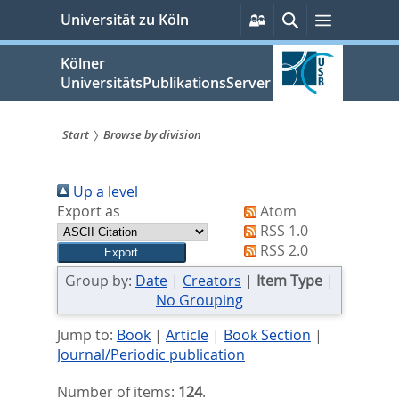
zum
Persönliche
Suche
Menü
Universität zu Köln
Services
Inhalt
springen
Kölner
UniversitätsPublikationsServer
Start
Browse by division
Sie
Up a level
sind
Export as
Atom
hier:
RSS 1.0
RSS 2.0
Group by:
Date
|
Creators
|
Item Type
|
No Grouping
Jump to:
Book
|
Article
|
Book Section
|
Journal/Periodic publication
Number of items:
124
.