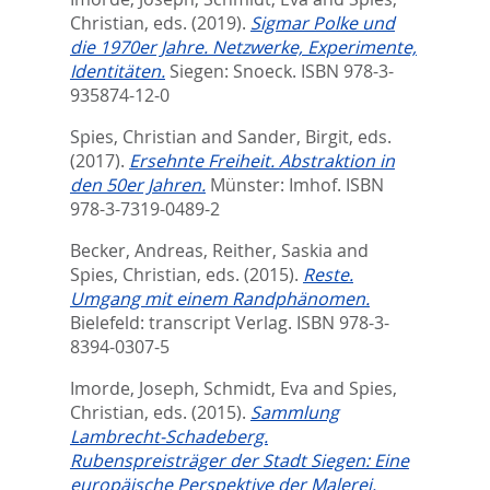
Christian
, eds.
(2019).
Sigmar Polke und
die 1970er Jahre. Netzwerke, Experimente,
Identitäten.
Siegen: Snoeck. ISBN 978-3-
935874-12-0
Spies, Christian
and
Sander, Birgit
, eds.
(2017).
Ersehnte Freiheit. Abstraktion in
den 50er Jahren.
Münster: Imhof. ISBN
978-3-7319-0489-2
Becker, Andreas
,
Reither, Saskia
and
Spies, Christian
, eds.
(2015).
Reste.
Umgang mit einem Randphänomen.
Bielefeld: transcript Verlag. ISBN 978-3-
8394-0307-5
Imorde, Joseph
,
Schmidt, Eva
and
Spies,
Christian
, eds.
(2015).
Sammlung
Lambrecht-Schadeberg.
Rubenspreisträger der Stadt Siegen: Eine
europäische Perspektive der Malerei.