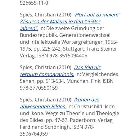
926655-11-0
Spies, Christian
(2010).
‘Hört auf zu malen!‘
Zäsuren der Malerei in den 1950er
Jahren“.
In:
Die zweite Gründung der
Bundesrepublik. Generationenwechsel
und intellektuelle Wortergreifungen 1955-
1975,
pp. 225-242. Stuttgart: Franz Steiner
Verlag. ISBN 978-3515094405
Spies, Christian
(2010).
Das Bild als
tertium comparationis.
In:
Vergleichendes
Sehen,
pp. 513-534. München: Fink. ISBN
978-3770550159
Spies, Christian
(2010).
Ikonen des
abwesenden Bildes.
In:
Christusbild. Icon
und Ikone. Wege zu Theorie und Theologie
des Bildes,
pp. 47-62. Paderborn: Verlag
Ferdinand Schöningh. ISBN 978-
3506764959