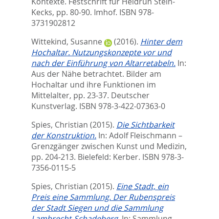
Kontexte. Festschrift für Heidrun Stein-
Kecks,
pp. 80-90. Imhof. ISBN 978-
3731902812
Wittekind, Susanne
(2016).
Hinter dem
Hochaltar. Nutzungskonzepte vor und
nach der Einführung von Altarretabeln.
In:
Aus der Nähe betrachtet. Bilder am
Hochaltar und ihre Funktionen im
Mittelalter,
pp. 23-37. Deutscher
Kunstverlag. ISBN 978-3-422-07363-0
Spies, Christian
(2015).
Die Sichtbarkeit
der Konstruktion.
In:
Adolf Fleischmann –
Grenzgänger zwischen Kunst und Medizin,
pp. 204-213. Bielefeld: Kerber. ISBN 978-3-
7356-0115-5
Spies, Christian
(2015).
Eine Stadt, ein
Preis eine Sammlung. Der Rubenspreis
der Stadt Siegen und die Sammlung
Lambrecht-Schadeberg.
In:
Sammlung