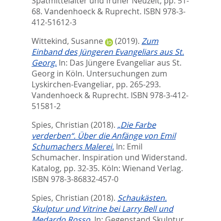
Spätmittelalter und früher Neuzeit,
pp. 51-
68. Vandenhoeck & Ruprecht. ISBN 978-3-
412-51612-3
Wittekind, Susanne
(2019).
Zum
Einband des Jüngeren Evangeliars aus St.
Georg.
In:
Das Jüngere Evangeliar aus St.
Georg in Köln. Untersuchungen zum
Lyskirchen-Evangeliar,
pp. 265-293.
Vandenhoeck & Ruprecht. ISBN 978-3-412-
51581-2
Spies, Christian
(2018).
„Die Farbe
verderben“. Über die Anfänge von Emil
Schumachers Malerei.
In:
Emil
Schumacher. Inspiration und Widerstand.
Katalog,
pp. 32-35. Köln: Wienand Verlag.
ISBN 978-3-86832-457-0
Spies, Christian
(2018).
Schaukästen.
Skulptur und Vitrine bei Larry Bell und
Medardo Rosso.
In:
Gegenstand Skulptur.