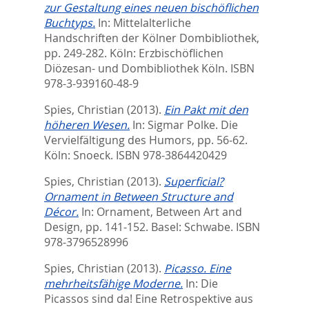
zur Gestaltung eines neuen bischöflichen
Buchtyps.
In:
Mittelalterliche
Handschriften der Kölner Dombibliothek,
pp. 249-282. Köln: Erzbischöflichen
Diözesan- und Dombibliothek Köln. ISBN
978-3-939160-48-9
Spies, Christian
(2013).
Ein Pakt mit den
höheren Wesen.
In:
Sigmar Polke. Die
Vervielfältigung des Humors,
pp. 56-62.
Köln: Snoeck. ISBN 978-3864420429
Spies, Christian
(2013).
Superficial?
Ornament in Between Structure and
Décor.
In:
Ornament, Between Art and
Design,
pp. 141-152. Basel: Schwabe. ISBN
978-3796528996
Spies, Christian
(2013).
Picasso. Eine
mehrheitsfähige Moderne.
In:
Die
Picassos sind da! Eine Retrospektive aus