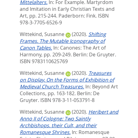
Mittelalters.
In:
For Example. Martyrdom
and Imitation in Early Christian Texts and
Art,
pp. 215-244. Paderborn: Fink. ISBN
978-3-7705-6526-9
Wittekind, Susanne
(2020).
Shifting
Frames. The Mutable Iconography of
Canon Tables.
In:
Canones: The Art of
Harmony,
pp. 209-249. Berlin: De Gruyter.
ISBN 9783110625769
Wittekind, Susanne
(2020).
Treasures
on Display. On the Forms of Exhibition of
Medieval Church Treasures.
In:
Beyond Art
Collections,
pp. 163-182. Berlin: De
Gruyter. ISBN 978-3-11-053791-8
Wittekind, Susanne
(2020).
Heribert and
Anno II of Cologne: Two Saintly
Archbishops. their Cult, and their
Romanesque Shrines.
In:
Romanesque