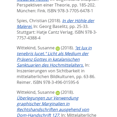
Perspektiven einer Theorie,
pp. 185-202.
München: Fink. ISBN 978-3-7705-6478-1
Spies, Christian
(2018).
In der Höhle der
Malerei.
In:
Georg Baselitz,
pp. 25-33.
Stuttgart: Hatje Cantz Verlag. ISBN 978-3-
7757-4388-4
Wittekind, Susanne
(2018).
"et lux in
tenebris lucet." Licht als Medium der
Präsenz Gottes in katalanischen
Sanktuarien des Hochmittelalters.
In:
Inszenierungen von Sichtbarkeit in
mittelalterlichen Bildkulturen,
pp. 63-86.
Reimer. ISBN 978-3-496-01595-6
Wittekind, Susanne
(2018).
Überlegungen zur Verwendung
graphischer Marginalien in
Rechtshandschriften ausgehend von
Dom-Handschrift 127.
In:
Mittelalterliche