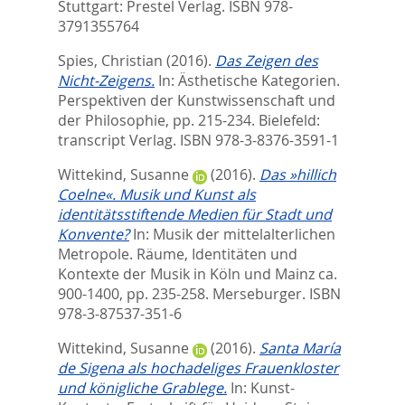
Stuttgart: Prestel Verlag. ISBN 978-
3791355764
Spies, Christian
(2016).
Das Zeigen des
Nicht-Zeigens.
In:
Ästhetische Kategorien.
Perspektiven der Kunstwissenschaft und
der Philosophie,
pp. 215-234. Bielefeld:
transcript Verlag. ISBN 978-3-8376-3591-1
Wittekind, Susanne
(2016).
Das »hillich
Coelne«. Musik und Kunst als
identitätsstiftende Medien für Stadt und
Konvente?
In:
Musik der mittelalterlichen
Metropole. Räume, Identitäten und
Kontexte der Musik in Köln und Mainz ca.
900-1400,
pp. 235-258. Merseburger. ISBN
‎978-3-87537-351-6
Wittekind, Susanne
(2016).
Santa María
de Sigena als hochadeliges Frauenkloster
und königliche Grablege.
In:
Kunst-