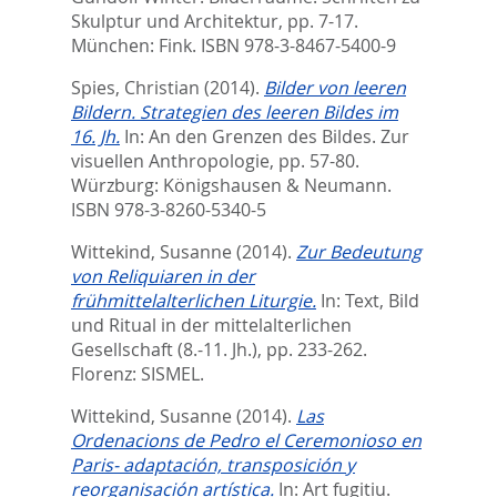
Skulptur und Architektur,
pp. 7-17.
München: Fink. ISBN 978-3-8467-5400-9
Spies, Christian
(2014).
Bilder von leeren
Bildern. Strategien des leeren Bildes im
16. Jh.
In:
An den Grenzen des Bildes. Zur
visuellen Anthropologie,
pp. 57-80.
Würzburg: Königshausen & Neumann.
ISBN 978-3-8260-5340-5
Wittekind, Susanne
(2014).
Zur Bedeutung
von Reliquiaren in der
frühmittelalterlichen Liturgie.
In:
Text, Bild
und Ritual in der mittelalterlichen
Gesellschaft (8.-11. Jh.),
pp. 233-262.
Florenz: SISMEL.
Wittekind, Susanne
(2014).
Las
Ordenacions de Pedro el Ceremonioso en
Paris- adaptación, transposición y
reorganisación artística.
In:
Art fugitiu.