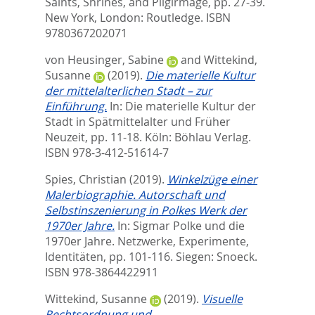
Saints, Shrines, and Pilgirmage,
pp. 27-39.
New York, London: Routledge. ISBN
9780367202071
von Heusinger, Sabine
and
Wittekind,
Susanne
(2019).
Die materielle Kultur
der mittelalterlichen Stadt – zur
Einführung.
In:
Die materielle Kultur der
Stadt in Spätmittelalter und Früher
Neuzeit,
pp. 11-18. Köln: Böhlau Verlag.
ISBN 978-3-412-51614-7
Spies, Christian
(2019).
Winkelzüge einer
Malerbiographie. Autorschaft und
Selbstinszenierung in Polkes Werk der
1970er Jahre.
In:
Sigmar Polke und die
1970er Jahre. Netzwerke, Experimente,
Identitäten,
pp. 101-116. Siegen: Snoeck.
ISBN 978-3864422911
Wittekind, Susanne
(2019).
Visuelle
Rechtsordnung und