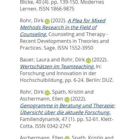
Blicke, 40 (4). pp. 139-150.
Modernes
Lernen. ISSN 1866-9875
Rohr, Dirk
(2022).
A Plea for Mixed
Methods Research in the Field of
Counseling.
Counseling and Therapy -
Recent Developments in Theories and
Practices.
Sage. ISSN 1552-3950
Bauer, Laura
and
Rohr, Dirk
(2022).
Wertschätzen im Teamteaching.
In:
Forschung und Innovation in der
Hochschulbildung,
pp. 6-24. Berlin: DUZ.
Rohr, Dirk
,
Spath, Kristin
and
Aschermann, Ellen
(2022).
Genogramme in Beratung und Therapie:
Übersicht über die aktuelle Forschung.
Familiendynamik, 47 (1). pp. 52-61.
Klett-
Cotta. ISSN 0342-2747
Aschermann, Ellen
,
Spath, Kristin
and