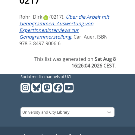
0217
Rohr, Dirk
(0217).
Über die Arbeit mit
Genogrammen. Auswertung von
ExpertInneninterviews zur
Genogrammerstellung.
Carl Auer. ISBN
978-3-8497-9006-6
This list was generated on
Sat Aug 8
16:26:04 2026 CEST
.
Social media channels of UCL