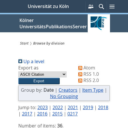
zum
Persönliche
Suche
Menü
Universität zu Köln
Services
Inhalt
springen
Kölner
UniversitätsPublikationsServer
Start
Browse by division
Sie
Up a level
sind
Export as
Atom
hier:
RSS 1.0
RSS 2.0
Group by:
Date
|
Creators
|
Item Type
|
No Grouping
Jump to:
2023
|
2022
|
2021
|
2019
|
2018
|
2017
|
2016
|
2015
|
0217
Number of items:
36
.