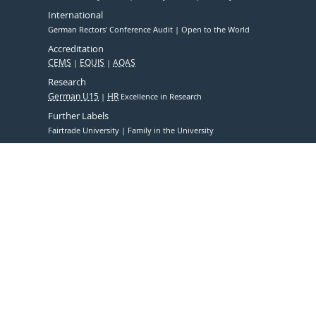
International
German Rectors' Conference Audit
Open to the World
Accreditation
CEMS
EQUIS
AQAS
Research
German U15
HR
Excellence in Research
Further Labels
Fairtrade University
Family in the University