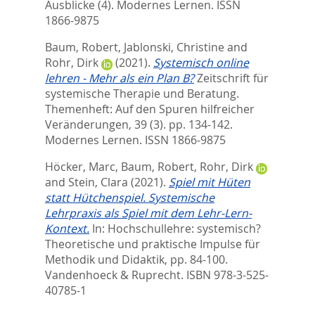
Ausblicke (4).
Modernes Lernen. ISSN
1866-9875
Baum, Robert
,
Jablonski, Christine
and
Rohr, Dirk
(2021).
Systemisch online
lehren - Mehr als ein Plan B?
Zeitschrift für
systemische Therapie und Beratung.
Themenheft: Auf den Spuren hilfreicher
Veränderungen, 39 (3). pp. 134-142.
Modernes Lernen. ISSN 1866-9875
Höcker, Marc
,
Baum, Robert
,
Rohr, Dirk
and
Stein, Clara
(2021).
Spiel mit Hüten
statt Hütchenspiel. Systemische
Lehrpraxis als Spiel mit dem Lehr-Lern-
Kontext.
In:
Hochschullehre: systemisch?
Theoretische und praktische Impulse für
Methodik und Didaktik,
pp. 84-100.
Vandenhoeck & Ruprecht. ISBN 978-3-525-
40785-1