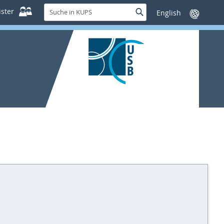
Suche
ster
Suche
Sprache
in
wechseln
KUPS