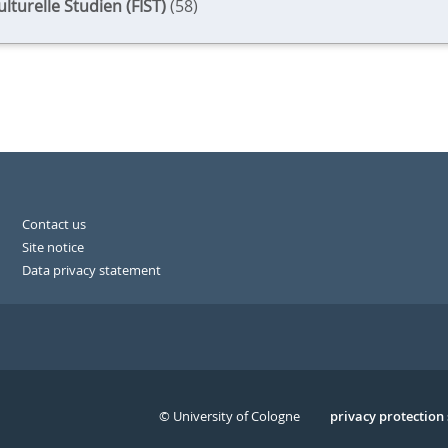
lturelle Studien (FIST)
(58)
Contact us
Site notice
Data privacy statement
© University of Cologne
Serivce
privacy protection