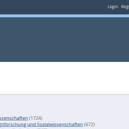
Login
Regi
ssenschaften
(1724)
ungsforschung und Sozialwissenschaften
(672)