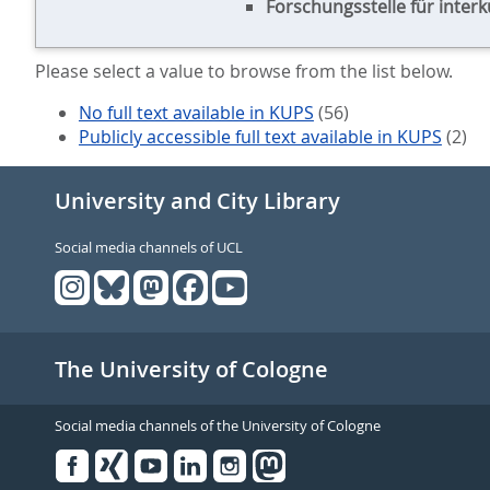
Forschungsstelle für interku
Please select a value to browse from the list below.
No full text available in KUPS
(56)
Publicly accessible full text available in KUPS
(2)
University and City Library
Social media channels of UCL
The University of Cologne
Social media channels of the University of Cologne