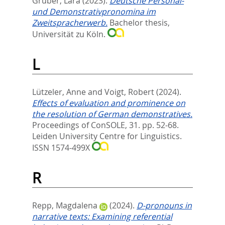
Gruber, Lara
(2023).
Deutsche Personal-
und Demonstrativpronomina im
Zweitspracherwerb.
Bachelor thesis,
Universität zu Köln.
L
Lützeler, Anne
and
Voigt, Robert
(2024).
Effects of evaluation and prominence on
the resolution of German demonstratives.
Proceedings of ConSOLE, 31. pp. 52-68.
Leiden University Centre for Linguistics.
ISSN 1574-499X
R
Repp, Magdalena
(2024).
D-pronouns in
narrative texts: Examining referential