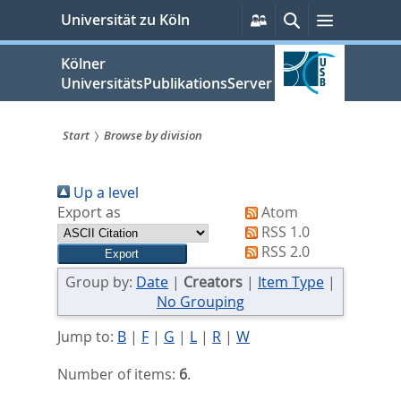
zum
Persönliche
Suche
Menü
Universität zu Köln
Services
Inhalt
springen
Kölner
UniversitätsPublikationsServer
Start
Browse by division
Sie
Up a level
sind
Export as
Atom
hier:
RSS 1.0
RSS 2.0
Group by:
Date
|
Creators
|
Item Type
|
No Grouping
Jump to:
B
|
F
|
G
|
L
|
R
|
W
Number of items:
6
.