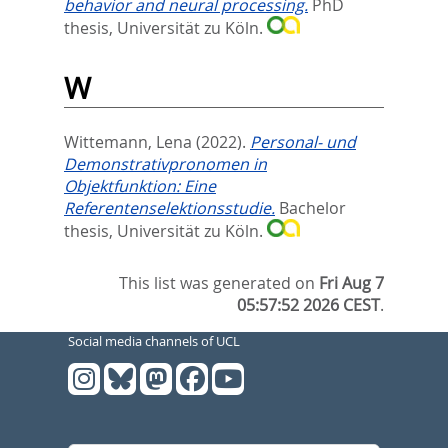
behavior and neural processing.
PhD
thesis, Universität zu Köln.
W
Wittemann, Lena
(2022).
Personal- und
Demonstrativpronomen in
Objektfunktion: Eine
Referentenselektionsstudie.
Bachelor
thesis, Universität zu Köln.
This list was generated on
Fri Aug 7
05:57:52 2026 CEST
.
Social media channels of UCL