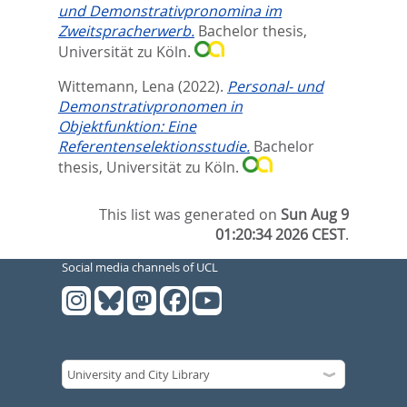
und Demonstrativpronomina im
Zweitspracherwerb.
Bachelor thesis,
Universität zu Köln.
Wittemann, Lena
(2022).
Personal- und
Demonstrativpronomen in
Objektfunktion: Eine
Referentenselektionsstudie.
Bachelor
thesis, Universität zu Köln.
This list was generated on
Sun Aug 9
01:20:34 2026 CEST
.
Social media channels of UCL