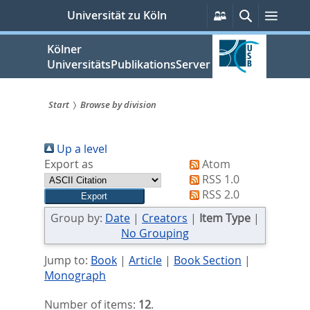
zum
Persönliche
Suche
Menü
Universität zu Köln
Services
Inhalt
springen
Kölner
UniversitätsPublikationsServer
Start
Browse by division
Sie
Up a level
sind
Export as
Atom
hier:
RSS 1.0
RSS 2.0
Group by:
Date
|
Creators
|
Item Type
|
No Grouping
Jump to:
Book
|
Article
|
Book Section
|
Monograph
Number of items:
12
.