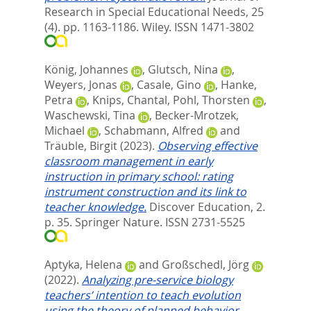
Research in Special Educational Needs, 25
(4). pp. 1163-1186.
Wiley. ISSN 1471-3802
König, Johannes
,
Glutsch, Nina
,
Weyers, Jonas
,
Casale, Gino
,
Hanke,
Petra
,
Knips, Chantal
,
Pohl, Thorsten
,
Waschewski, Tina
,
Becker-Mrotzek,
Michael
,
Schabmann, Alfred
and
Träuble, Birgit
(2023).
Observing effective
classroom management in early
instruction in primary school: rating
instrument construction and its link to
teacher knowledge.
Discover Education, 2.
p. 35.
Springer Nature. ISSN 2731-5525
Aptyka, Helena
and
Großschedl, Jörg
(2022).
Analyzing pre-service biology
teachers’ intention to teach evolution
using the theory of planned behavior.