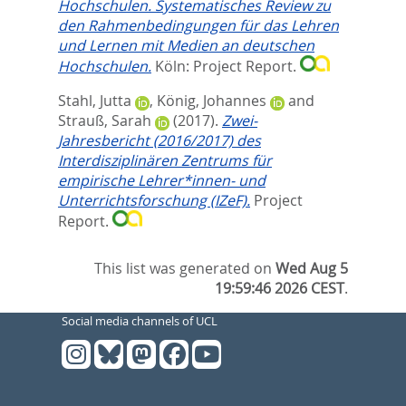
Hochschulen. Systematisches Review zu
den Rahmenbedingungen für das Lehren
und Lernen mit Medien an deutschen
Hochschulen.
Köln: Project Report.
Stahl, Jutta
,
König, Johannes
and
Strauß, Sarah
(2017).
Zwei-
Jahresbericht (2016/2017) des
Interdisziplinären Zentrums für
empirische Lehrer*innen- und
Unterrichtsforschung (IZeF).
Project
Report.
This list was generated on
Wed Aug 5
19:59:46 2026 CEST
.
Social media channels of UCL