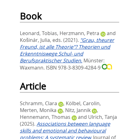
Book
Leonard, Tobias
,
Herzmann, Petra
and
Košinár, Julia
, eds.
(2021).
"Grau, theurer
Freund, ist alle Theorie"? Theorien und
Erkenntniswege Schul- und
Berufspraktischer Studien.
Münster:
Waxmann. ISBN 978-3-8309-4284-9
Article
Schramm, Clara
,
Kölbel, Carolin
,
Merten, Monika
,
Nitz, Jannik
,
Hennemann, Thomas
and
Ulrich, Tanja
(2025).
Associations between language
skills and emotional and behavioural
problems: A systematic review.
Journal of