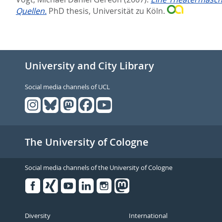
Quellen.
PhD thesis, Universität zu Köln.
University and City Library
Social media channels of UCL
The University of Cologne
Social media channels of the University of Cologne
Facebook
Xing
Youtube
Linked
Instagram
in
Diversity
International