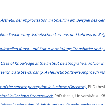
Ästhetik der Improvisation im Spielfilm am Beispiel des 
. Eine Erweiterung ästhetischen Lernens und Lehrens im Zei
rkulturellen Kunst- und Kulturvermittlung: Transblicke und
Uses of Knowledge at the Institut de Etnografie și Folclor i
earch Data Stewardship. A Heuristic Software Approach ins
of the senses: perception in Lushese (Olussese).
PhD thesi
mittel in Čechovs Dramenwerk.
PhD thesis, Universität zu K
nistenkarriere des 19. Jahrhunderts. Forschungsbeitrag zu