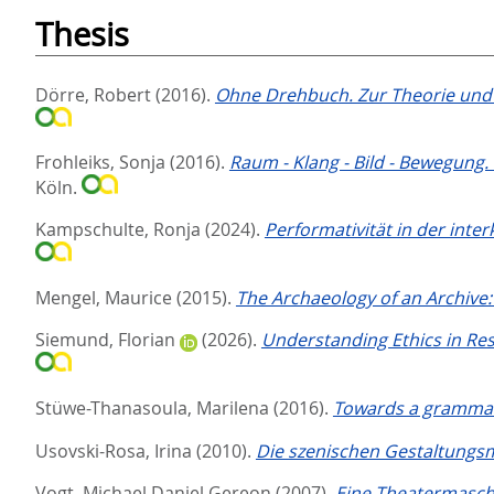
Thesis
Dörre, Robert
(2016).
Ohne Drehbuch. Zur Theorie und 
Frohleiks, Sonja
(2016).
Raum - Klang - Bild - Bewegung
Köln.
Kampschulte, Ronja
(2024).
Performativität in der inte
Mengel, Maurice
(2015).
The Archaeology of an Archive: 
Siemund, Florian
(2026).
Understanding Ethics in Res
Stüwe-Thanasoula, Marilena
(2016).
Towards a grammar 
Usovski-Rosa, Irina
(2010).
Die szenischen Gestaltungs
Vogt, Michael Daniel Gereon
(2007).
Eine Theatermaschi