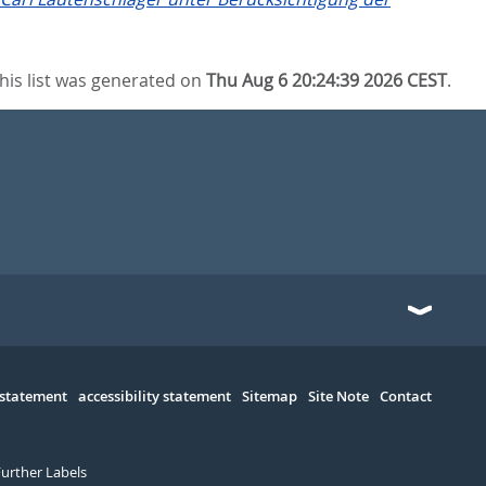
his list was generated on
Thu Aug 6 20:24:39 2026 CEST
.
 statement
accessibility statement
Sitemap
Site Note
Contact
Further Labels