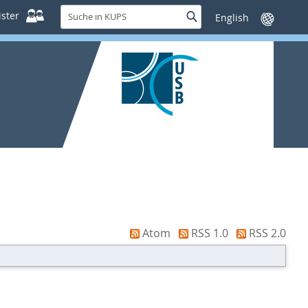
Suche
ster
Suche
Sprache
in
wechseln
KUPS
Atom
RSS 1.0
RSS 2.0