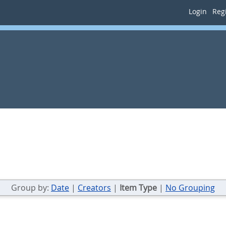
Login
Regi
Group by:
Date
|
Creators
|
Item Type
|
No Grouping