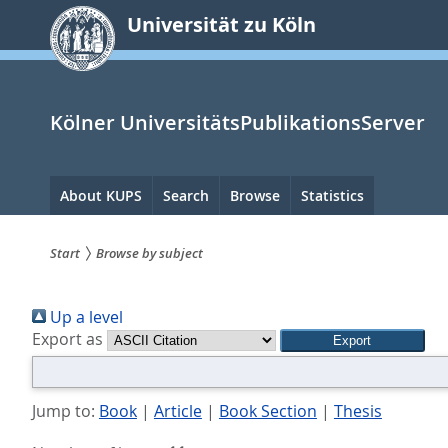
zum
Universität zu Köln
Inhalt
springen
Kölner UniversitätsPublikationsServer
Hauptnavigation
About KUPS
Search
Browse
Statistics
Start
Browse by subject
Sie
Up a level
sind
Export as
hier:
Jump to:
Book
|
Article
|
Book Section
|
Thesis