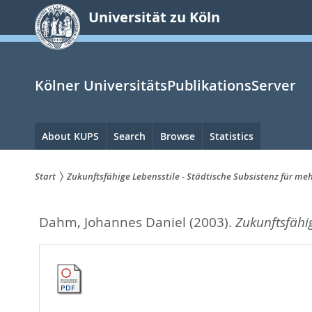
zum
Universität zu Köln
Inhalt
springen
Kölner UniversitätsPublikationsServer
Hauptnavigation
About KUPS
Search
Browse
Statistics
Start
Zukunftsfähige Lebensstile - Städtische Subsistenz für me
Sie
Dahm, Johannes Daniel
(2003).
Zukunftsfähig
sind
hier: