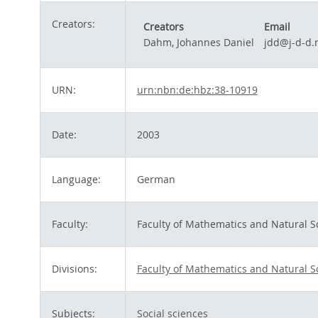
Creators:
Creators
Email
Dahm, Johannes Daniel
jdd@j-d-d.
URN:
urn:nbn:de:hbz:38-10919
Date:
2003
Language:
German
Faculty:
Faculty of Mathematics and Natural S
Divisions:
Faculty of Mathematics and Natural S
Subjects:
Social sciences