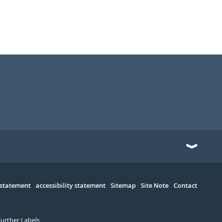
 statement
accessibility statement
Sitemap
Site Note
Contact
Further Labels