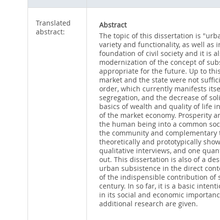
Translated
Abstract
abstract:
The topic of this dissertation is "u
variety and functionality, as well as
foundation of civil society and it is 
modernization of the concept of subs
appropriate for the future. Up to th
market and the state were not suffic
order, which currently manifests its
segregation, and the decrease of sol
basics of wealth and quality of life 
of the market economy. Prosperity a
the human being into a common socio
the community and complementary to 
theoretically and prototypically sho
qualitative interviews, and one quan
out. This dissertation is also of a des
urban subsistence in the direct con
of the indispensible contribution of 
century. In so far, it is a basic int
in its social and economic importanc
additional research are given.