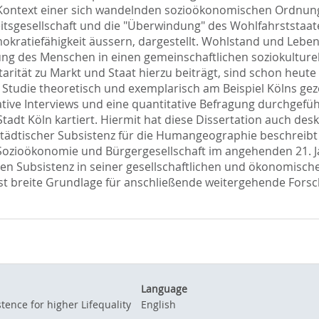
ntext einer sich wandelnden sozioökonomischen Ordnung, 
tsgesellschaft und die "Überwindung" des Wohlfahrststaate
okratiefähigkeit äussern, dargestellt. Wohlstand und Leben
g des Menschen in einen gemeinschaftlichen soziokulturell
rität zu Markt und Staat hierzu beiträgt, sind schon heute
 Studie theoretisch und exemplarisch am Beispiel Kölns ge
tive Interviews und eine quantitative Befragung durchgefü
Stadt Köln kartiert. Hiermit hat diese Dissertation auch de
ädtischer Subsistenz für die Humangeographie beschreibt
n Sozioökonomie und Bürgergesellschaft im angehenden 21. 
en Subsistenz in seiner gesellschaftlichen und ökonomisch
hst breite Grundlage für anschließende weitergehende Fors
Language
tence for higher Lifequality
English