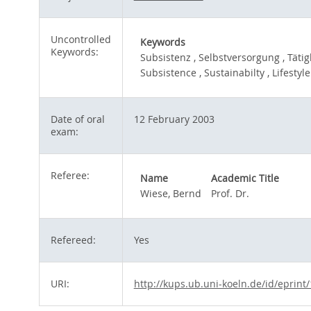
Uncontrolled
Keywords
Keywords:
Subsistenz , Selbstversorgung , Tätig
Subsistence , Sustainabilty , Lifestyle 
Date of oral
12 February 2003
exam:
Referee:
Name
Academic Title
Wiese, Bernd
Prof. Dr.
Refereed:
Yes
URI:
http://kups.ub.uni-koeln.de/id/eprint