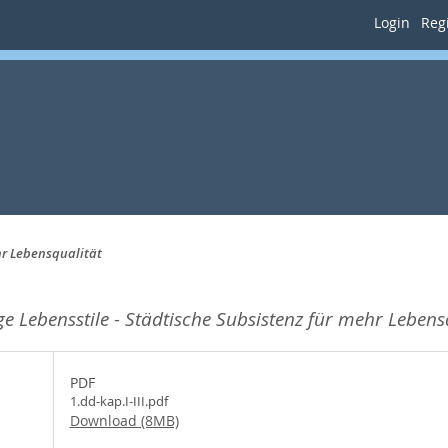
Login
Regi
hr Lebensqualität
e Lebensstile - Städtische Subsistenz für mehr Lebens
PDF
1.dd-kap.I-III.pdf
Download (8MB)