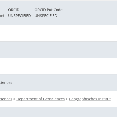
ORCID
ORCID Put Code
net
UNSPECIFIED
UNSPECIFIED
ciences
ciences
>
Department of Geosciences
>
Geographisches Institut