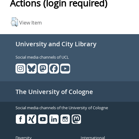
Actions (login required)
View Item
University and City Library
Social media channels of UCL
The University of Cologne
Social media channels of the University of Cologne
Facebook
Xing
Youtube
Linked
Instagram
in
Diversity
International