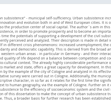
rban subsistence" - municipal self-sufficiency. Urban subsistence in
 innovation and evolution both in and of West European cities. It is 
also the production center of social capital. The author´s aim in this
istence, in order to promote prosperity and to become an important
is time the potentials of supporting a development of the civil sub
iently perceived and analyzed. Their description is made in detail 
elf in different crisis phenomenons: increased unemployment, the de
idarity and democratic capability. This is derived from the broad a
in western urban areas - in particular in Germany - and their interac
nd quality of life depend on a balance between competition and co
-cultural context. The already highly considerable performance of
market and state, offers a great capacity for development. In thi
wn by the example of the city of Cologne and analyzed in its effect
tative survey were carried out in Cologne. Additionally, the munici
criptive character, in so far as it relates for the first time the sign
text to human geography, via the example of Cologne. Further on 
subsistence to the efficiency of socioeconomic system and the civil 
ention of this dissertation to make the concept of urban subsistence 
e. Thus, a broader basis for further research has been established