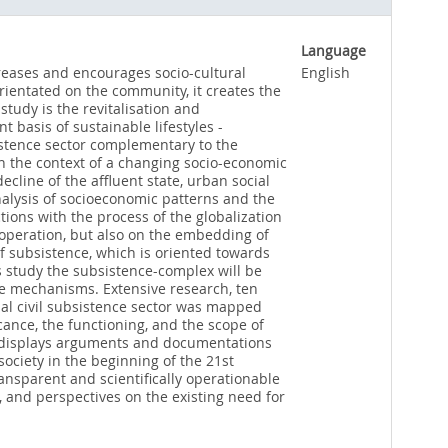
Language
creases and encourages socio-cultural
English
orientated on the community, it creates the
 study is the revitalisation and
 basis of sustainable lifestyles -
sistence sector complementary to the
in the context of a changing socio-economic
cline of the affluent state, urban social
nalysis of socioeconomic patterns and the
tions with the process of the globalization
operation, but also on the embedding of
 subsistence, which is oriented towards
s study the subsistence-complex will be
ive mechanisms. Extensive research, ten
pal civil subsistence sector was mapped
ificance, the functioning, and the scope of
it displays arguments and documentations
society in the beginning of the 21st
transparent and scientifically operationable
, and perspectives on the existing need for