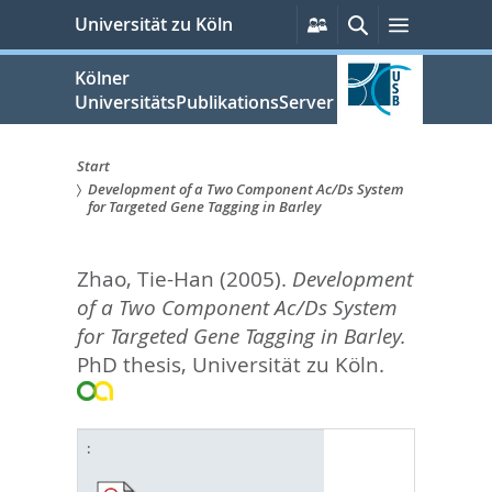
zum
Persönliche
Suche
Menü
Universität zu Köln
Services
Inhalt
springen
Kölner
UniversitätsPublikationsServer
Start
Development of a Two Component Ac/Ds System
Sie
for Targeted Gene Tagging in Barley
sind
Zhao, Tie-Han
(2005).
Development
hier:
of a Two Component Ac/Ds System
for Targeted Gene Tagging in Barley.
PhD thesis, Universität zu Köln.