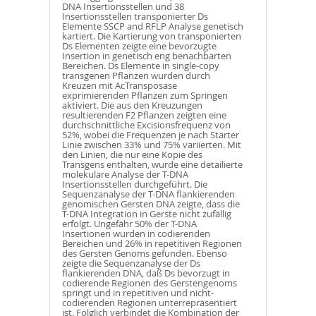
DNA Insertionsstellen und 38
Insertionsstellen transponierter Ds
Elemente SSCP and RFLP Analyse genetisch
kartiert. Die Kartierung von transponierten
Ds Elementen zeigte eine bevorzugte
Insertion in genetisch eng benachbarten
Bereichen. Ds Elemente in single-copy
transgenen Pflanzen wurden durch
Kreuzen mit AcTransposase
exprimierenden Pflanzen zum Springen
aktiviert. Die aus den Kreuzungen
resultierenden F2 Pflanzen zeigten eine
durchschnittliche Excisionsfrequenz von
52%, wobei die Frequenzen je nach Starter
Linie zwischen 33% und 75% variierten. Mit
den Linien, die nur eine Kopie des
Transgens enthalten, wurde eine detailierte
molekulare Analyse der T-DNA
Insertionsstellen durchgeführt. Die
Sequenzanalyse der T-DNA flankierenden
genomischen Gersten DNA zeigte, dass die
T-DNA Integration in Gerste nicht zufällig
erfolgt. Ungefähr 50% der T-DNA
Insertionen wurden in codierenden
Bereichen und 26% in repetitiven Regionen
des Gersten Genoms gefunden. Ebenso
zeigte die Sequenzanalyse der Ds
flankierenden DNA, daß Ds bevorzugt in
codierende Regionen des Gerstengenoms
springt und in repetitiven und nicht-
codierenden Regionen unterrepräsentiert
ist. Folglich verbindet die Kombination der