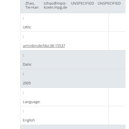
Zhao,
tzhao@mpiz-
UNSPECIFIED
UNSPECIFIED
Tie-Han
koeln.mpg.de
URN:
urn:nbn:de:hbz:38-15537
Date:
2005
Language:
English