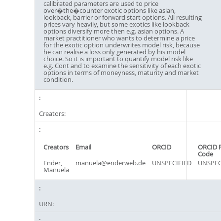
calibrated parameters are used to price
over�the�counter exotic options like asian,
lookback, barrier or forward start options. All resulting
prices vary heavily, but some exotics like lookback
options diversify more then e.g. asian options. A
market practitioner who wants to determine a price
for the exotic option underwrites model risk, because
he can realise a loss only generated by his model
choice. So it is important to quantify model risk like
e.g. Cont and to examine the sensitivity of each exotic
options in terms of moneyness, maturity and market
condition.
Creators:
Creators
Email
ORCID
ORCID 
Code
Ender,
manuela@enderweb.de
UNSPECIFIED
UNSPEC
Manuela
URN: