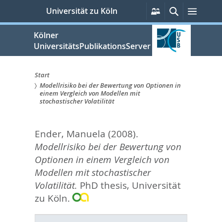
zum
Persönliche
Suche
Menü
Universität zu Köln
Services
Inhalt
springen
Kölner
UniversitätsPublikationsServer
Start
Modellrisiko bei der Bewertung von Optionen in
Sie
einem Vergleich von Modellen mit
stochastischer Volatilität
sind
hier:
Ender, Manuela
(2008).
Modellrisiko bei der Bewertung von
Optionen in einem Vergleich von
Modellen mit stochastischer
Volatilität.
PhD thesis, Universität
zu Köln.