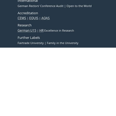
International
German Rectors' Conference Audit
Open to the World
Accreditation
CEMS
EQUIS
AQAS
Research
German U15
HR
Excellence in Research
Further Labels
Fairtrade University
Family in the University