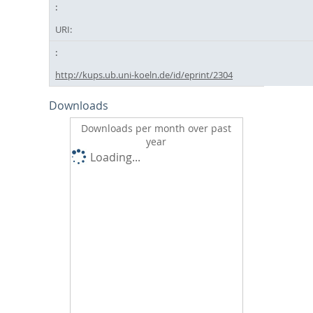
URI:
http://kups.ub.uni-koeln.de/id/eprint/2304
Downloads
Downloads per month over past
year
Loading...