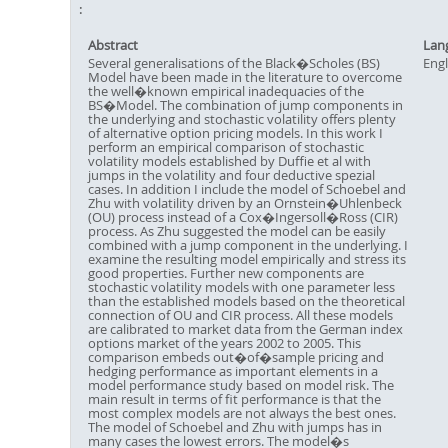
Abstract
Lan
Several generalisations of the Black�Scholes (BS)
Engl
Model have been made in the literature to overcome
the well�known empirical inadequacies of the
BS�Model. The combination of jump components in
the underlying and stochastic volatility offers plenty
of alternative option pricing models. In this work I
perform an empirical comparison of stochastic
volatility models established by Duffie et al with
jumps in the volatility and four deductive spezial
cases. In addition I include the model of Schoebel and
Zhu with volatility driven by an Ornstein�Uhlenbeck
(OU) process instead of a Cox�Ingersoll�Ross (CIR)
process. As Zhu suggested the model can be easily
combined with a jump component in the underlying. I
examine the resulting model empirically and stress its
good properties. Further new components are
stochastic volatility models with one parameter less
than the established models based on the theoretical
connection of OU and CIR process. All these models
are calibrated to market data from the German index
options market of the years 2002 to 2005. This
comparison embeds out�of�sample pricing and
hedging performance as important elements in a
model performance study based on model risk. The
main result in terms of fit performance is that the
most complex models are not always the best ones.
The model of Schoebel and Zhu with jumps has in
many cases the lowest errors. The model�s