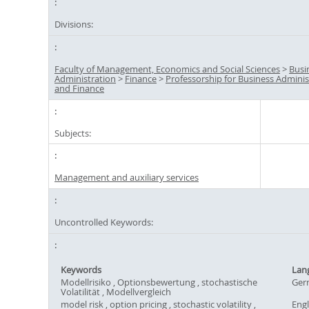
Divisions:
Faculty of Management, Economics and Social Sciences
>
Busi
Administration
>
Finance
>
Professorship for Business Adminis
and Finance
Subjects:
Management and auxiliary services
Uncontrolled Keywords:
Keywords
Lan
Modellrisiko , Optionsbewertung , stochastische
Ger
Volatilität , Modellvergleich
model risk , option pricing , stochastic volatility ,
Engl