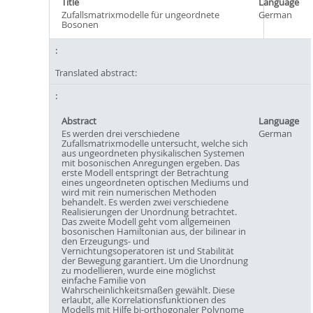
Title
Language
Zufallsmatrixmodelle für ungeordnete
German
Bosonen
Translated abstract:
Abstract
Language
Es werden drei verschiedene
German
Zufallsmatrixmodelle untersucht, welche sich
aus ungeordneten physikalischen Systemen
mit bosonischen Anregungen ergeben. Das
erste Modell entspringt der Betrachtung
eines ungeordneten optischen Mediums und
wird mit rein numerischen Methoden
behandelt. Es werden zwei verschiedene
Realisierungen der Unordnung betrachtet.
Das zweite Modell geht vom allgemeinen
bosonischen Hamiltonian aus, der bilinear in
den Erzeugungs- und
Vernichtungsoperatoren ist und Stabilität
der Bewegung garantiert. Um die Unordnung
zu modellieren, wurde eine möglichst
einfache Familie von
Wahrscheinlichkeitsmaßen gewählt. Diese
erlaubt, alle Korrelationsfunktionen des
Modells mit Hilfe bi-orthogonaler Polynome