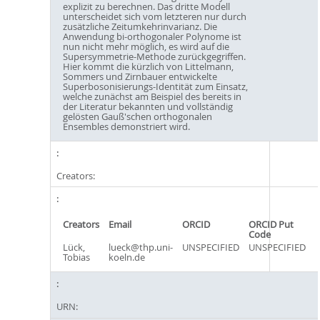
explizit zu berechnen. Das dritte Modell
unterscheidet sich vom letzteren nur durch
zusätzliche Zeitumkehrinvarianz. Die
Anwendung bi-orthogonaler Polynome ist
nun nicht mehr möglich, es wird auf die
Supersymmetrie-Methode zurückgegriffen.
Hier kommt die kürzlich von Littelmann,
Sommers und Zirnbauer entwickelte
Superbosonisierungs-Identität zum Einsatz,
welche zunächst am Beispiel des bereits in
der Literatur bekannten und vollständig
gelösten Gauß'schen orthogonalen
Ensembles demonstriert wird.
Creators:
Creators
Email
ORCID
ORCID Put
Code
Lück,
lueck@thp.uni-
UNSPECIFIED
UNSPECIFIED
Tobias
koeln.de
URN: