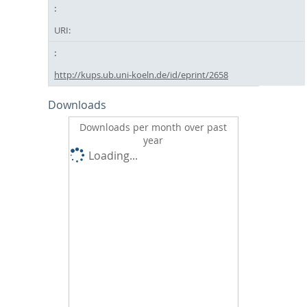
URI:
http://kups.ub.uni-koeln.de/id/eprint/2658
Downloads
Downloads per month over past
year
Loading...