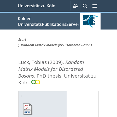
zum
Persönliche
Suche
Menü
Universität zu Köln
Services
Inhalt
springen
Kölner
UniversitätsPublikationsServer
Start
Random Matrix Models for Disordered Bosons
Sie
sind
Lück, Tobias
(2009).
Random
hier:
Matrix Models for Disordered
Bosons.
PhD thesis, Universität zu
Köln.