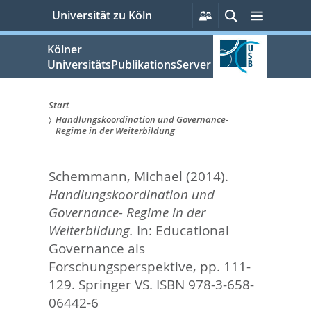
zum
Persönliche
Suche
Menü
Universität zu Köln
Services
Inhalt
springen
Kölner
UniversitätsPublikationsServer
Start
Handlungskoordination und Governance-
Sie
Regime in der Weiterbildung
sind
Schemmann, Michael
(2014).
hier:
Handlungskoordination und
Governance- Regime in der
Weiterbildung.
In:
Educational
Governance als
Forschungsperspektive,
pp. 111-
129. Springer VS. ISBN 978-3-658-
06442-6