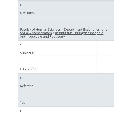
Divisions:
Faculty of Human Sciences
>
Department Erziehungs- und
Sozialwissenschaften
>
Institut für Bildungsphilosophie,
Anthropologie und Pädagogik
Subjects:
Education
Refereed:
Yes