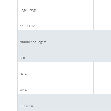
Page Range:
pp. 111-129
Number of Pages:
360
Date:
2014
Publisher: