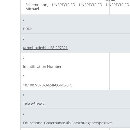
Schemmann,
UNSPECIFIED
UNSPECIFIED
UNSPECIFIED
Michael
URN:
urn:nbn:de:hbz:38-297321
Identification Number:
10.1007/978-3-658-06443-3_5
Title of Book:
Educational Governance als Forschungsperspektive