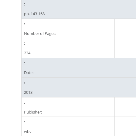
pp. 143-168
Number of Pages:
234
Date:
2013
Publisher:
wbv