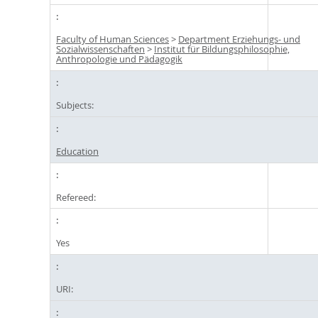
Faculty of Human Sciences
>
Department Erziehungs- und
Sozialwissenschaften
>
Institut für Bildungsphilosophie,
Anthropologie und Pädagogik
Subjects:
Education
Refereed:
Yes
URI: