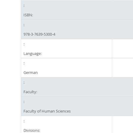
ISBN:
978-3-7639-5300-4
Language:
German
Faculty:
Faculty of Human Sciences
Divisions: