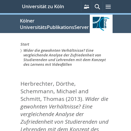
zum
Persönliche
Suche
Menü
Universität zu Köln
Services
Inhalt
springen
Kölner
UniversitätsPublikationsServer
Start
Wider die gewohnten Verhältnisse? Eine
Sie
vergleichende Analyse der Zufriedenheit von
Studierenden und Lehrenden mit dem Konzept
sind
des Lernens mit Videofällen
hier:
Herbrechter, Dörthe
,
Schemmann, Michael
and
Schmitt, Thomas
(2013).
Wider die
gewohnten Verhältnisse? Eine
vergleichende Analyse der
Zufriedenheit von Studierenden und
Lehrenden mit dem Konzept des