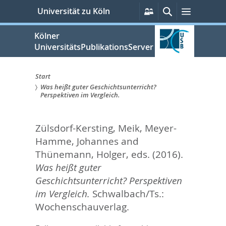
zum
Persönliche
Suche
Menü
Universität zu Köln
Services
Inhalt
springen
Kölner
UniversitätsPublikationsServer
Start
Was heißt guter Geschichtsunterricht?
Sie
Perspektiven im Vergleich.
sind
Zülsdorf-Kersting, Meik
,
Meyer-
hier:
Hamme, Johannes
and
Thünemann, Holger
, eds.
(2016).
Was heißt guter
Geschichtsunterricht? Perspektiven
im Vergleich.
Schwalbach/Ts.:
Wochenschauverlag.