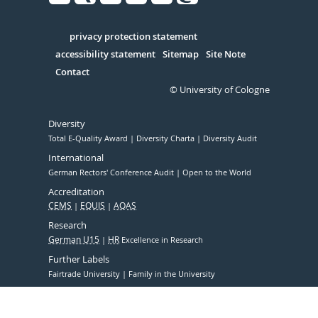
Facebook
Xing
Youtube
Linked
Instagram
in
Serivce
privacy protection statement
accessibility statement
Sitemap
Site Note
Contact
© University of Cologne
Diversity
Total E-Quality Award
Diversity Charta
Diversity Audit
International
German Rectors' Conference Audit
Open to the World
Accreditation
CEMS
EQUIS
AQAS
Research
German U15
HR
Excellence in Research
Further Labels
Fairtrade University
Family in the University