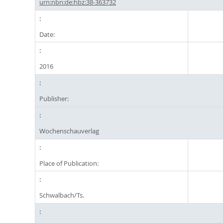
urn:nbn:de:hbz:38-363732
Date:
2016
Publisher:
Wochenschauverlag
Place of Publication:
Schwalbach/Ts.