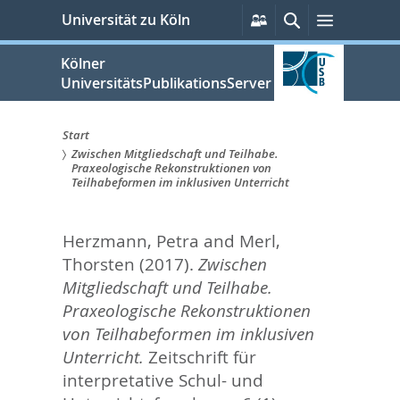
zum
Persönliche
Suche
Menü
Universität zu Köln
Services
Inhalt
springen
Kölner
UniversitätsPublikationsServer
Start
Zwischen Mitgliedschaft und Teilhabe.
Sie
Praxeologische Rekonstruktionen von
Teilhabeformen im inklusiven Unterricht
sind
hier:
Herzmann, Petra
and
Merl,
Thorsten
(2017).
Zwischen
Mitgliedschaft und Teilhabe.
Praxeologische Rekonstruktionen
von Teilhabeformen im inklusiven
Unterricht.
Zeitschrift für
interpretative Schul- und