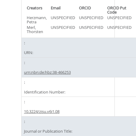
Creators
Email
ORCID
ORCID Put
Code
Herzmann,
UNSPECIFIED
UNSPECIFIED
UNSPECIFIED
Petra
Merl,
UNSPECIFIED
UNSPECIFIED
UNSPECIFIED
Thorsten
URN:
urn:nbn:de:hbz:38-466253
Identification Number:
10.3224/zisu.v6i1.08
Journal or Publication Title: