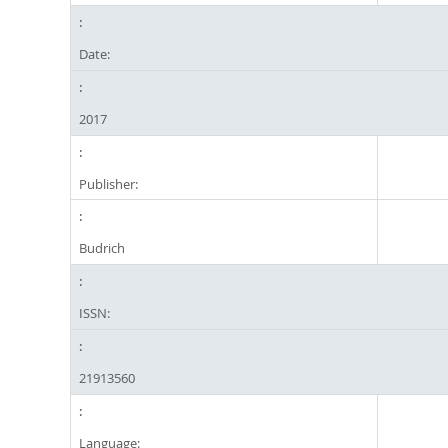
Date:
2017
Publisher:
Budrich
ISSN:
21913560
Language: