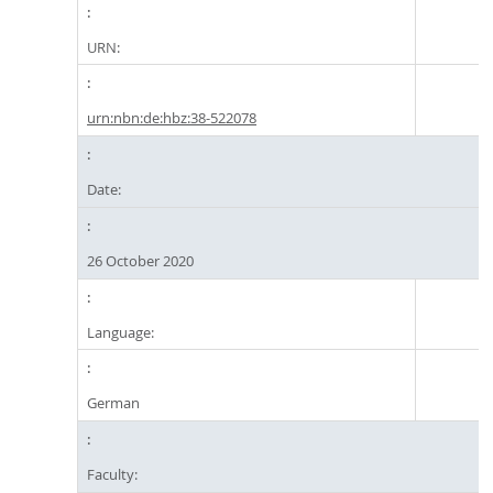
URN:
urn:nbn:de:hbz:38-522078
Date:
26 October 2020
Language:
German
Faculty: