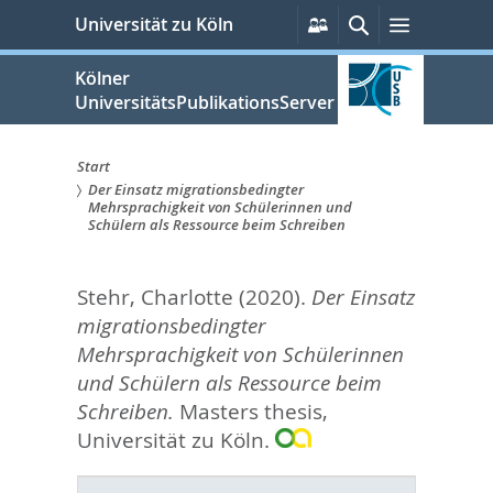
zum
Persönliche
Suche
Menü
Universität zu Köln
Services
Inhalt
springen
Kölner
UniversitätsPublikationsServer
Start
Der Einsatz migrationsbedingter
Sie
Mehrsprachigkeit von Schülerinnen und
Schülern als Ressource beim Schreiben
sind
hier:
Stehr, Charlotte
(2020).
Der Einsatz
migrationsbedingter
Mehrsprachigkeit von Schülerinnen
und Schülern als Ressource beim
Schreiben.
Masters thesis,
Universität zu Köln.