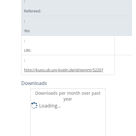
Refereed:
Yes
URI:
http://kups.ub.uni-koeln.de/id/eprint/52207
Downloads
Downloads per month over past
year
Loading...