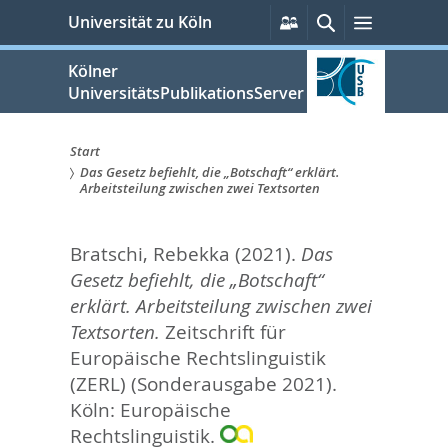
zum
Persönliche
Suche
Menü
Universität zu Köln
Services
Inhalt
springen
Kölner
UniversitätsPublikationsServer
Start
Das Gesetz befiehlt, die „Botschaft“ erklärt.
Sie
Arbeitsteilung zwischen zwei Textsorten
sind
Bratschi, Rebekka
(2021).
Das
hier:
Gesetz befiehlt, die „Botschaft“
erklärt. Arbeitsteilung zwischen zwei
Textsorten.
Zeitschrift für
Europäische Rechtslinguistik
(ZERL) (Sonderausgabe 2021).
Köln: Europäische
Rechtslinguistik.