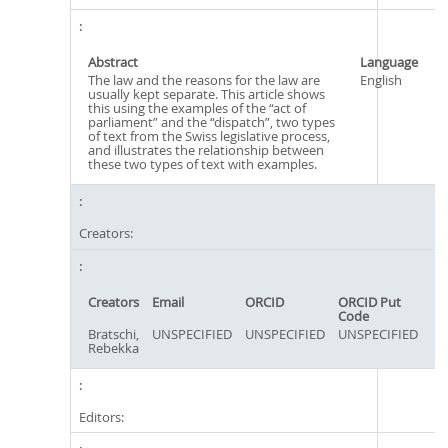
Abstract
Language
The law and the reasons for the law are
English
usually kept separate. This article shows
this using the examples of the “act of
parliament” and the “dispatch”, two types
of text from the Swiss legislative process,
and illustrates the relationship between
these two types of text with examples.
Creators:
Creators
Email
ORCID
ORCID Put
Code
Bratschi,
UNSPECIFIED
UNSPECIFIED
UNSPECIFIED
Rebekka
Editors: