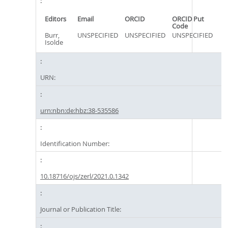
Editors
Email
ORCID
ORCID Put
Code
Burr,
UNSPECIFIED
UNSPECIFIED
UNSPECIFIED
Isolde
URN:
urn:nbn:de:hbz:38-535586
Identification Number:
10.18716/ojs/zerl/2021.0.1342
Journal or Publication Title: