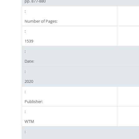
pp. 877-880
Number of Pages:
1539
Date:
2020
Publisher:
WTM