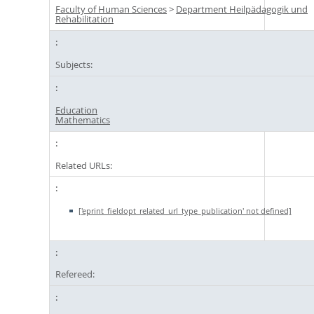
Faculty of Human Sciences
>
Department Heilpädagogik und
Rehabilitation
Subjects:
Education
Mathematics
Related URLs:
['eprint_fieldopt_related_url_type_publication' not defined]
Refereed: