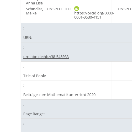
Anna Lisa
Schindler,
UNSPECIFIED
UNSPEC
Maike
https://orcid.org/0000-
0001-9530-4151
URN:
urn:nbn:de:hbz:38-545933
Title of Book:
Beiträge zum Mathematikunterricht 2020
Page Range: