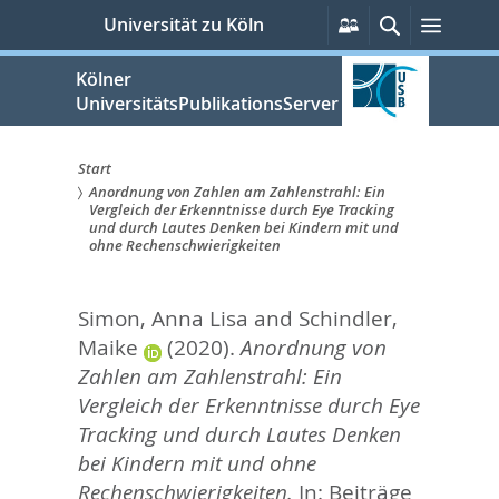
zum
Persönliche
Suche
Menü
Universität zu Köln
Services
Inhalt
springen
Kölner
UniversitätsPublikationsServer
Start
Anordnung von Zahlen am Zahlenstrahl: Ein
Sie
Vergleich der Erkenntnisse durch Eye Tracking
und durch Lautes Denken bei Kindern mit und
sind
ohne Rechenschwierigkeiten
hier:
Simon, Anna Lisa
and
Schindler,
Maike
(2020).
Anordnung von
Zahlen am Zahlenstrahl: Ein
Vergleich der Erkenntnisse durch Eye
Tracking und durch Lautes Denken
bei Kindern mit und ohne
Rechenschwierigkeiten.
In:
Beiträge