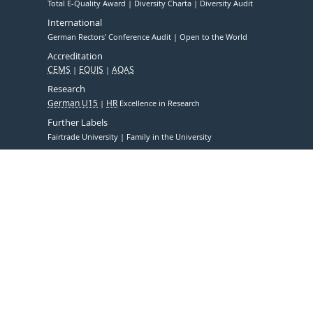
Total E-Quality Award
Diversity Charta
Diversity Audit
International
German Rectors' Conference Audit
Open to the World
Accreditation
CEMS
EQUIS
AQAS
Research
German U15
HR
Excellence in Research
Further Labels
Fairtrade University
Family in the University