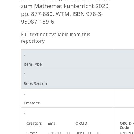
zum Mathematikunterricht 2020,
pp. 877-880. WTM. ISBN 978-3-
95987-139-6
Full text not available from this
repository.
Item Type:
Book Section
Creators:
Creators
Email
ORCID
ORCID 
Code
Simon,
UNSPECIFIED
UNSPECIFIED
UNSPEC