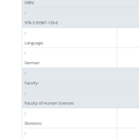
ISBN:
978-3-95987-139-6
Language:
German
Faculty:
Faculty of Human Sciences
Divisions: