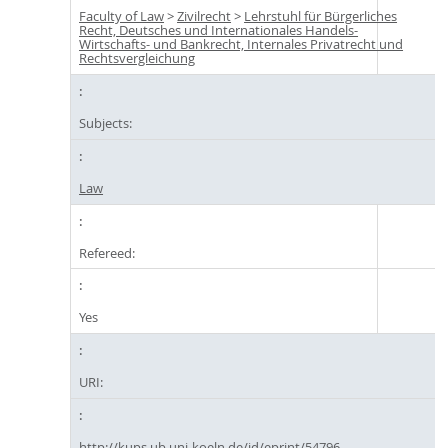
Faculty of Law
>
Zivilrecht
>
Lehrstuhl für Bürgerliches
Recht, Deutsches und Internationales Handels-
Wirtschafts- und Bankrecht, Internales Privatrecht und
Rechtsvergleichung
Subjects:
Law
Refereed:
Yes
URI:
http://kups.ub.uni-koeln.de/id/eprint/54796