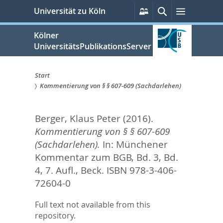
zum
Persönliche
Suche
Menü
Universität zu Köln
Services
Inhalt
springen
Kölner
UniversitätsPublikationsServer
Start
Kommentierung von § § 607-609 (Sachdarlehen)
Sie
sind
Berger, Klaus Peter
(2016).
hier:
Kommentierung von § § 607-609
(Sachdarlehen).
In:
Münchener
Kommentar zum BGB, Bd. 3, Bd.
4, 7. Aufl.,
Beck. ISBN 978-3-406-
72604-0
Full text not available from this
repository.