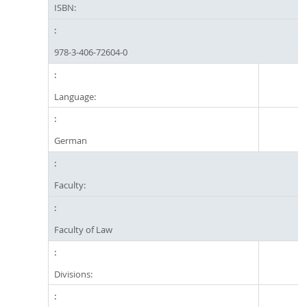
ISBN:
978-3-406-72604-0
Language:
German
Faculty:
Faculty of Law
Divisions: