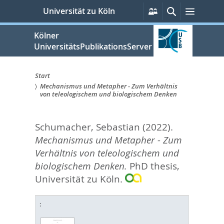
zum
Persönliche
Suche
Menü
Universität zu Köln
Services
Inhalt
springen
Kölner
UniversitätsPublikationsServer
Start
Mechanismus und Metapher - Zum Verhältnis
Sie
von teleologischem und biologischem Denken
sind
Schumacher, Sebastian
(2022).
hier:
Mechanismus und Metapher - Zum
Verhältnis von teleologischem und
biologischem Denken.
PhD thesis,
Universität zu Köln.