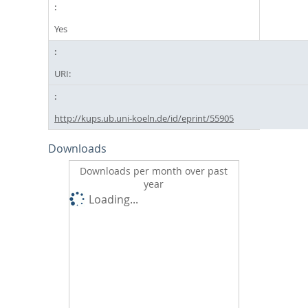
Yes
URI:
http://kups.ub.uni-koeln.de/id/eprint/55905
Downloads
Downloads per month over past
year
Loading...