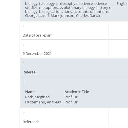
biology, teleology, philosophy of science, science
Englis
studies, metaphors, evolutionary biology, history of
biology, biological functions, accounts of funtions,
George Lakoff, Mark Johnson, Charles Darwin
Date of oral exam:
6 December 2021
Referee:
Name
Academic Title
Roth, Siegfried
Prof. Dr.
Hüttemann, Andreas
Prof. Dr.
Refereed: