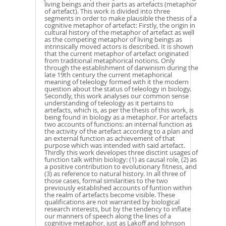
living beings and their parts as artefacts (metaphor
of artefact). This work is divided into three
segments in order to make plausible the thesis of a
cognitive metaphor of artefact: Firstly, the origin in
cultural history of the metaphor of artefact as well
as the competing metaphor of living beings as
intrinsically moved actors is described. It is shown
that the current metaphor of artefact originated
from traditional metaphorical notions. Only
through the establishment of darwinism during the
late 19th century the current metaphorical
meaning of teleology formed with it the modern
question about the status of teleology in biology.
Secondly, this work analyses our common sense
understanding of teleology as it pertains to
artefacts, which is, as per the thesis of this work, is
being found in biology as a metaphor. For artefacts
two accounts of functions: an internal function as
the activity of the artefact according to a plan and
an external function as achievement of that
purpose which was intended with said artefact.
Thirdly this work developes three disctint usages of
function talk within biology: (1) as causal role, (2) as
a positive contribution to evolutionary fitness, and
(3) as reference to natural history. In all three of
those cases, formal similarities to the two
previously established accounts of funtion within
the realm of artefacts become visible. These
qualifications are not warranted by biological
research interests, but by the tendency to inflate
our manners of speech along the lines of a
cognitive metaphor, just as Lakoff and Johnson