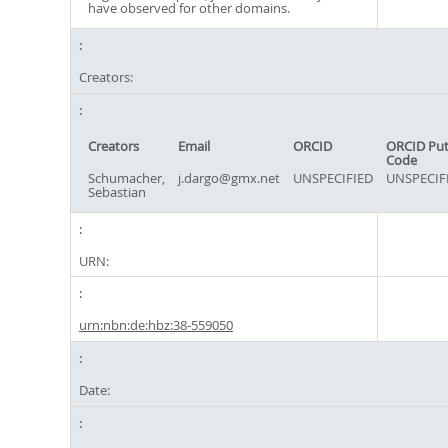
have observed for other domains.
Creators:
Creators
Email
ORCID
ORCID Pu
Code
Schumacher,
j.dargo@gmx.net
UNSPECIFIED
UNSPECIF
Sebastian
URN:
urn:nbn:de:hbz:38-559050
Date: