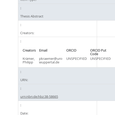
Thesis Abstract
Creators:
Creators
Email
ORCID
ORCID Put
Code
Krämer,
pkraemer@uni-
UNSPECIFIED
UNSPECIFIED
Philipp
wuppertal.de
URN:
urn:nbn:de:hbz:38-58665
Date: