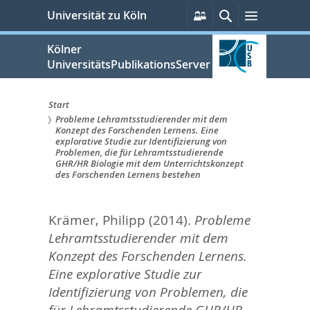
zum
Persönliche
Suche
Menü
Universität zu Köln
Services
Inhalt
springen
Kölner
UniversitätsPublikationsServer
Start
Probleme Lehramtsstudierender mit dem
Sie
Konzept des Forschenden Lernens. Eine
explorative Studie zur Identifizierung von
sind
Problemen, die für Lehramtsstudierende
GHR/HR Biologie mit dem Unterrichtskonzept
hier:
des Forschenden Lernens bestehen
Krämer, Philipp
(2014).
Probleme
Lehramtsstudierender mit dem
Konzept des Forschenden Lernens.
Eine explorative Studie zur
Identifizierung von Problemen, die