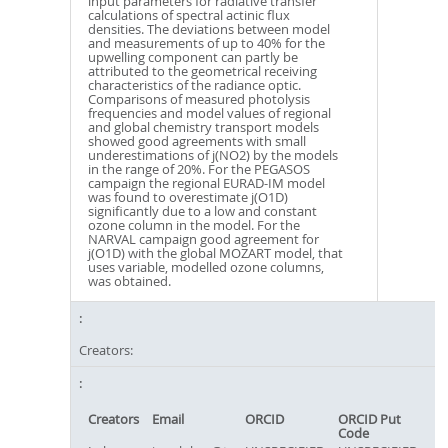
input parameters for radiative transfer
calculations of spectral actinic flux
densities. The deviations between model
and measurements of up to 40% for the
upwelling component can partly be
attributed to the geometrical receiving
characteristics of the radiance optic.
Comparisons of measured photolysis
frequencies and model values of regional
and global chemistry transport models
showed good agreements with small
underestimations of j(NO2) by the models
in the range of 20%. For the PEGASOS
campaign the regional EURAD-IM model
was found to overestimate j(O1D)
significantly due to a low and constant
ozone column in the model. For the
NARVAL campaign good agreement for
j(O1D) with the global MOZART model, that
uses variable, modelled ozone columns,
was obtained.
Creators:
Creators
Email
ORCID
ORCID Put
Code