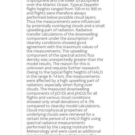
troposphere and the lower stratosphere
over the Atlantic Ocean. Typical Zeppelin
flight heights ranged from 100 m to 900 m
and flights were therefore always
performed below possible cloud layers.
Thus the measurements were influenced
by potentially overlaying clouds and a small
upwelling part of radiation. Radiative
transfer calculations of the downwelling
component under the assumption of
clearsky conditions showed good
agreement with the maximum values of
the measurements. The upwelling
component of the spectral actinic flux
density was unexpectedly greater than the
model results. The reason for this is
unknown and requires further reasearch.
Owing to the typical flight heights of HALO
in the range 8–14 km, the measurements
were affected by a high upwelling part of
radiation, especially when flying over
clouds. The measured downwelling
components of j(O1D) and j(NO2) for all
flights and various cloud conditions
showed only small deviations of 4–5%
compared to clearsky model calculations.
Cloud-microphysical properties of
underlying clouds were retrieved for a
certain time period of a HALO-flight using
spectral radiance measurements
performed by the Leipzig Institute for
Meteorology and were used as additional