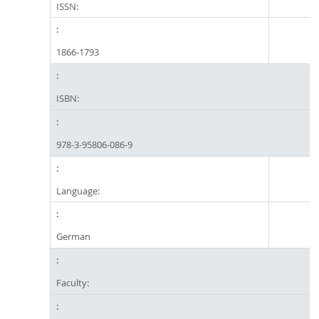
ISSN:
1866-1793
ISBN:
978-3-95806-086-9
Language:
German
Faculty: