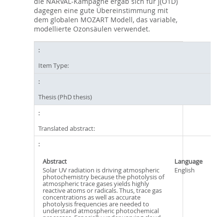
die NARVAL-Kampagne ergab sich für j(O1D)
dagegen eine gute Übereinstimmung mit
dem globalen MOZART Modell, das variable,
modellierte Ozonsäulen verwendet.
Item Type:
Thesis (PhD thesis)
Translated abstract:
Abstract
Language
Solar UV radiation is driving atmospheric
English
photochemistry because the photolysis of
atmospheric trace gases yields highly
reactive atoms or radicals. Thus, trace gas
concentrations as well as accurate
photolysis frequencies are needed to
understand atmospheric photochemical