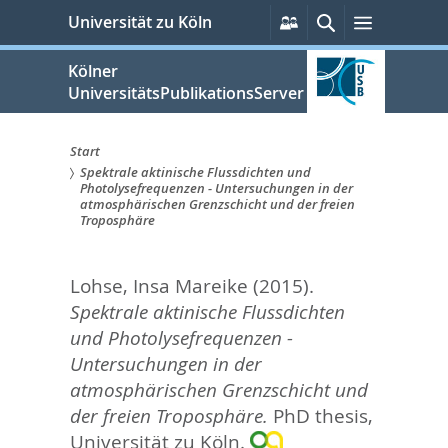
zum
Persönliche
Suche
Menü
Universität zu Köln
Services
Inhalt
springen
Kölner
UniversitätsPublikationsServer
Start
Spektrale aktinische Flussdichten und
Sie
Photolysefrequenzen - Untersuchungen in der
atmosphärischen Grenzschicht und der freien
sind
Troposphäre
hier:
Lohse, Insa Mareike
(2015).
Spektrale aktinische Flussdichten
und Photolysefrequenzen -
Untersuchungen in der
atmosphärischen Grenzschicht und
der freien Troposphäre.
PhD thesis,
Universität zu Köln.