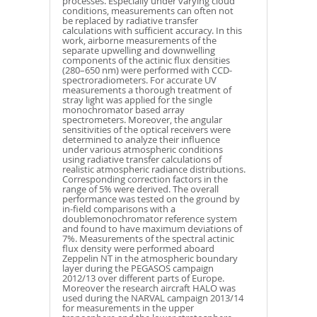
processes. Especially under varying cloud
conditions, measurements can often not
be replaced by radiative transfer
calculations with sufficient accuracy. In this
work, airborne measurements of the
separate upwelling and downwelling
components of the actinic flux densities
(280–650 nm) were performed with CCD-
spectroradiometers. For accurate UV
measurements a thorough treatment of
stray light was applied for the single
monochromator based array
spectrometers. Moreover, the angular
sensitivities of the optical receivers were
determined to analyze their influence
under various atmospheric conditions
using radiative transfer calculations of
realistic atmospheric radiance distributions.
Corresponding correction factors in the
range of 5% were derived. The overall
performance was tested on the ground by
in-field comparisons with a
doublemonochromator reference system
and found to have maximum deviations of
7%. Measurements of the spectral actinic
flux density were performed aboard
Zeppelin NT in the atmospheric boundary
layer during the PEGASOS campaign
2012/13 over different parts of Europe.
Moreover the research aircraft HALO was
used during the NARVAL campaign 2013/14
for measurements in the upper