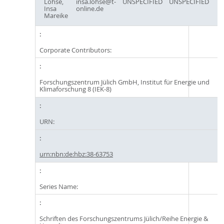
Lohse,
insa.lohse@t-
UNSPECIFIED
UNSPECIFIED
Insa
online.de
Mareike
Corporate Contributors:
Forschungszentrum Jülich GmbH, Institut für Energie und
Klimaforschung 8 (IEK-8)
URN:
urn:nbn:de:hbz:38-63753
Series Name:
Schriften des Forschungszentrums Jülich/Reihe Energie &