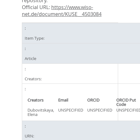
repository.
Official URL:
https://www.wiso-
net.de/document/KUSE__4503084
Item Type:
Article
Creators:
Creators
Email
ORCID
ORCID Put
Code
Dubovitskaya,
UNSPECIFIED
UNSPECIFIED
UNSPECIFIE
Elena
URN: