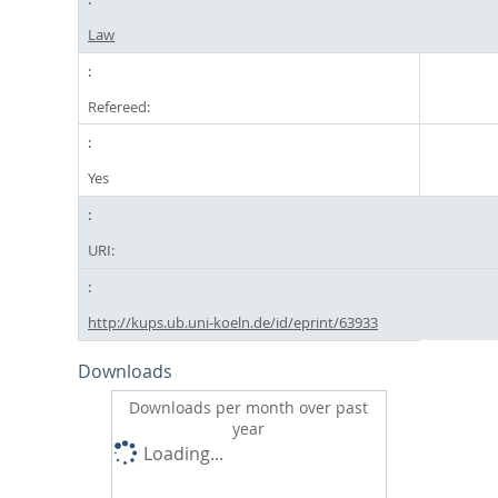
Law
Refereed:
Yes
URI:
http://kups.ub.uni-koeln.de/id/eprint/63933
Downloads
Downloads per month over past
year
Loading...