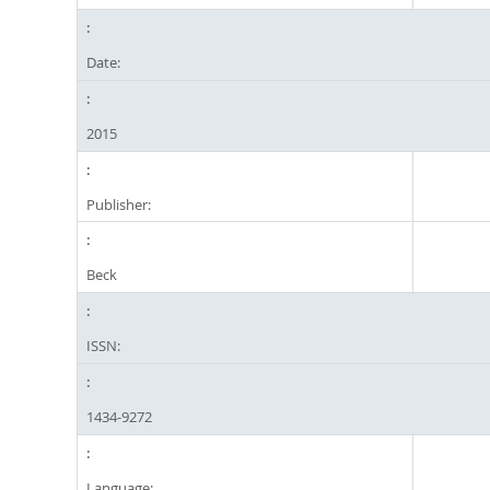
Date:
2015
Publisher:
Beck
ISSN:
1434-9272
Language: