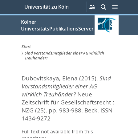
zum
Persönliche
Suche
Menü
Universität zu Köln
Services
Inhalt
springen
Kölner
UniversitätsPublikationsServer
Start
Sind Vorstandsmitglieder einer AG wirklich
Sie
Treuhänder?
sind
Dubovitskaya, Elena
(2015).
Sind
hier:
Vorstandsmitglieder einer AG
wirklich Treuhänder?
Neue
Zeitschrift für Gesellschaftsrecht :
NZG (25). pp. 983-988.
Beck. ISSN
1434-9272
Full text not available from this