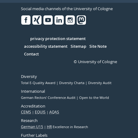
Social media channels of the University of Cologne
Facebook
Xing
Youtube
Linked
Instagram
in
Serivce
privacy protection statement
accessibility statement
Sitemap
Site Note
Contact
© University of Cologne
Diversity
Total E-Quality Award
Diversity Charta
Diversity Audit
International
German Rectors' Conference Audit
Open to the World
Accreditation
CEMS
EQUIS
AQAS
Research
German U15
HR
Excellence in Research
Further Labels