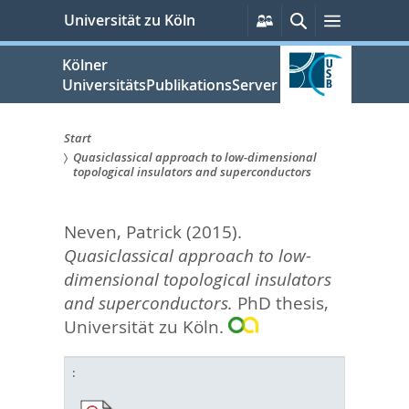
zum
Persönliche
Suche
Menü
Universität zu Köln
Services
Inhalt
springen
Kölner
UniversitätsPublikationsServer
Start
Quasiclassical approach to low-dimensional
Sie
topological insulators and superconductors
sind
Neven, Patrick
(2015).
hier:
Quasiclassical approach to low-
dimensional topological insulators
and superconductors.
PhD thesis,
Universität zu Köln.