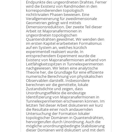
Endpunkte des ungeordneten Drahtes. Ferner
wird die Existenz von Randmoden in den
korrespondierenden topologisch
nichttrivialen Phasen bewiesen. Eine
Verallgemeinerung für zweidimensionale
Geometrien gelingt wird mittels
Dimensionsreduktion. Der zweite Teil dieser
Arbeit ist Majoranafermionen in
ungeordneten topologischen
Quantendrähten gewidmet. Wir wenden den
im ersten Kapitel erarbeiteten Formalismus
auf ein System an, welches kürzlich
experimentell realisiert wurde. In
entsprechendem Experiment wurde die
Existenz von Majoranafermionen anhand von
Leitfähigkeitsspitzen in Tunnelexperimenten
nachgewiesen. Wir leiten eine analytische
Theorie her, die Grundlage für eine effiziente
numerische Berechnung von physikalischen
Observablen darstellt. Insbesondere
berechnen wir die gemittelte, lokale
Zustandsdichte und zeigen, dass
Unordnungseffekte die eindeutige
Identifizierung von Majoranafermionen in
Tunnelexperimenten erschweren können. Im
letzten Teil dieser Arbeit diskutieren wir kurz
die Resultate einer noch andauernden
Untersuchung der Formation lokaler
topologischer Domänen in Quantendrähten,
hervorgerufen durch Unordnung. Auch die
mögliche unordnungsbedingte Stabilisierung
dieser Domänen wird diskutiert und mit dem