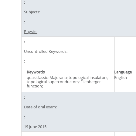
Subjects:
Physics
Uncontrolled Keywords:
Keywords
Language
quasiclassic; Majorana; topological insulators;
English
topological superconductors; Eilenberger
function;
Date of oral exam:
19 June 2015