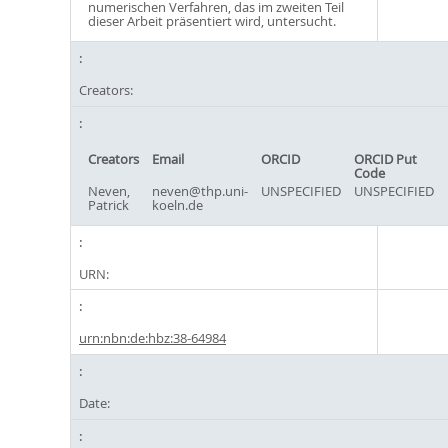
numerischen Verfahren, das im zweiten Teil
dieser Arbeit präsentiert wird, untersucht.
Creators:
Creators
Email
ORCID
ORCID Put
Code
Neven,
neven@thp.uni-
UNSPECIFIED
UNSPECIFIED
Patrick
koeln.de
URN:
urn:nbn:de:hbz:38-64984
Date: