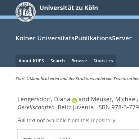
zum
Universität zu Köln
Inhalt
springen
Kölner UniversitätsPublikationsServer
Hauptnavigation
About KUPS
Search
Browse
Statistics
Start
Männlichkeiten und der Strukturwandel von Erwerbsarbeit 
Sie
Lengersdorf, Diana
and
Meuser, Michael
sind
Gesellschaften.
Beltz Juventa. ISBN 978-3-77
hier:
Full text not available from this repository.