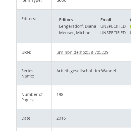
Item Type:
Book
Editors:
Editors
Email
Lengersdorf, Diana
UNSPECIFIED
Meuser, Michael
UNSPECIFIED
URN:
urn:nbn:de:hbz:38-705229
Series
Arbeitsgesellschaft im Wandel
Name:
Number of
198
Pages:
Date:
2016