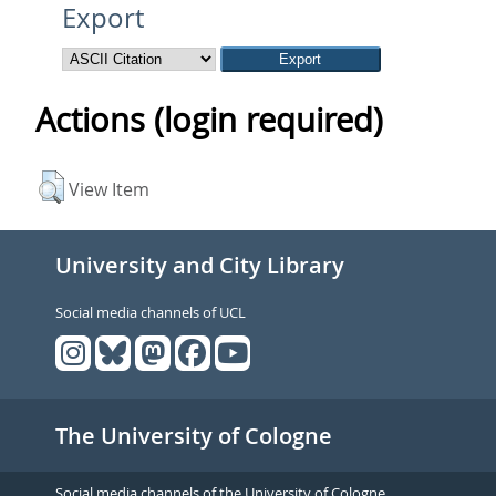
Export
Actions (login required)
View Item
University and City Library
Social media channels of UCL
The University of Cologne
Social media channels of the University of Cologne