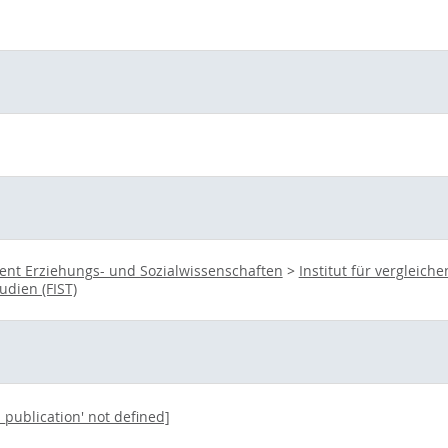
nt Erziehungs- und Sozialwissenschaften
>
Institut für vergleic
udien (FIST)
e_publication' not defined]