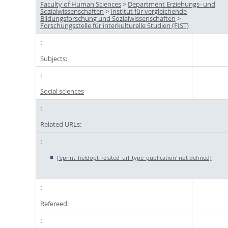
Faculty of Human Sciences
>
Department Erziehungs- und
Sozialwissenschaften
>
Institut für vergleichende
Bildungsforschung und Sozialwissenschaften
>
Forschungsstelle für interkulturelle Studien (FIST)
Subjects:
Social sciences
Related URLs:
['eprint_fieldopt_related_url_type_publication' not defined]
Refereed: