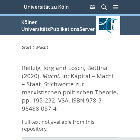
zum
Persönliche
Suche
Menü
Universität zu Köln
Services
Inhalt
springen
Kölner
UniversitätsPublikationsServer
Start
Macht
Sie
Reitzig, Jörg
and
Lösch, Bettina
sind
(2020).
Macht.
In:
Kapital – Macht
hier:
– Staat. Stichworte zur
marxistischen politischen Theorie,
pp. 195-232. VSA. ISBN 978-3-
96488-057-4
Full text not available from this
repository.