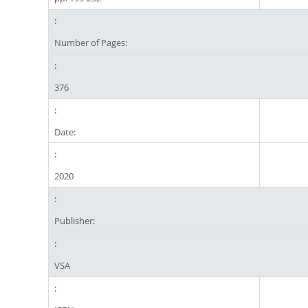
Number of Pages:
376
Date:
2020
Publisher:
VSA