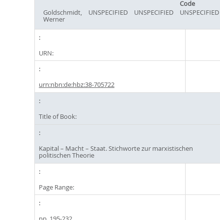
Code
Goldschmidt,
UNSPECIFIED
UNSPECIFIED
UNSPECIFIED
Werner
URN:
urn:nbn:de:hbz:38-705722
Title of Book:
Kapital – Macht – Staat. Stichworte zur marxistischen
politischen Theorie
Page Range:
pp. 195-232