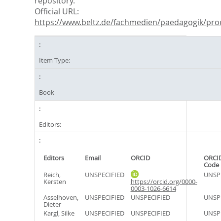
repository.
Official URL:
https://www.beltz.de/fachmedien/paedagogik/prod
Item Type:
Book
Editors:
Editors
Email
ORCID
ORCID
Code
Reich,
UNSPECIFIED
UNSP
Kersten
https://orcid.org/0000-
0003-1026-6614
Asselhoven,
UNSPECIFIED
UNSPECIFIED
UNSP
Dieter
Kargl, Silke
UNSPECIFIED
UNSPECIFIED
UNSP