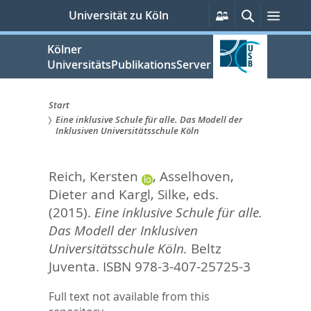
zum
Persönliche
Suche
Menü
Universität zu Köln
Services
Inhalt
springen
Kölner
UniversitätsPublikationsServer
Start
Eine inklusive Schule für alle. Das Modell der
Sie
Inklusiven Universitätsschule Köln
sind
Reich, Kersten
,
Asselhoven,
hier:
Dieter
and
Kargl, Silke
, eds.
(2015).
Eine inklusive Schule für alle.
Das Modell der Inklusiven
Universitätsschule Köln.
Beltz
Juventa. ISBN 978-3-407-25725-3
Full text not available from this