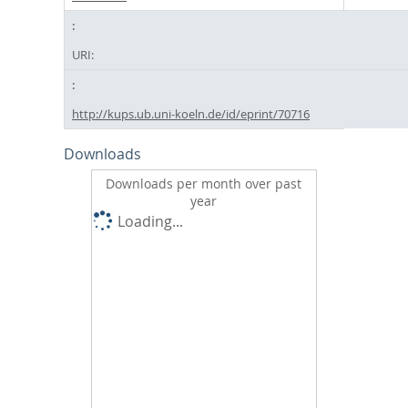
URI:
http://kups.ub.uni-koeln.de/id/eprint/70716
Downloads
Downloads per month over past
year
Loading...