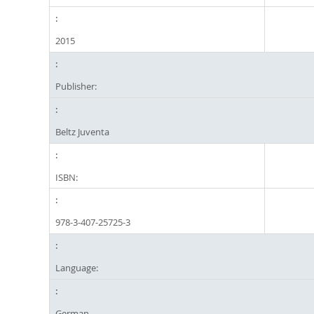
2015
Publisher:
Beltz Juventa
ISBN:
978-3-407-25725-3
Language:
German