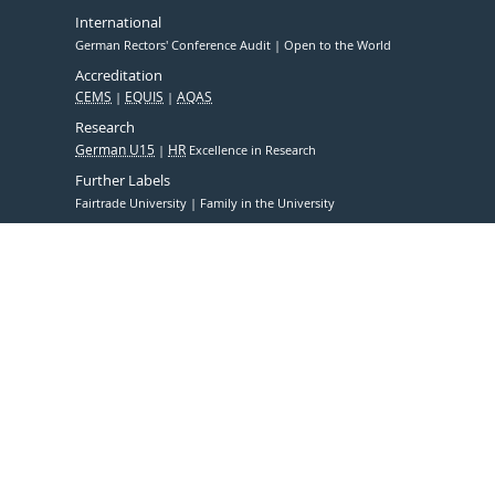
International
German Rectors' Conference Audit
Open to the World
Accreditation
CEMS
EQUIS
AQAS
Research
German U15
HR
Excellence in Research
Further Labels
Fairtrade University
Family in the University