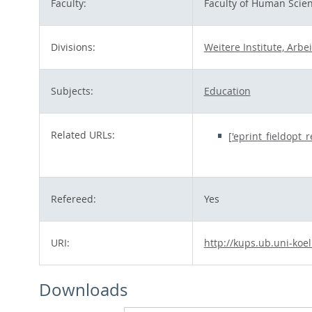
Faculty:
Faculty of Human Scie
Divisions:
Weitere Institute, Arb
Subjects:
Education
Related URLs:
['eprint_fieldopt_
Refereed:
Yes
URI:
http://kups.ub.uni-koe
Downloads