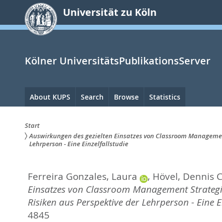
zum
Universität zu Köln
Inhalt
springen
Kölner UniversitätsPublikationsServer
Hauptnavigation
About KUPS
Search
Browse
Statistics
Start
Auswirkungen des gezielten Einsatzes von Classroom Management 
Sie
Lehrperson - Eine Einzelfallstudie
sind
Ferreira Gonzales, Laura
,
Hövel, Dennis C
hier:
Einsatzes von Classroom Management Strategie
Risiken aus Perspektive der Lehrperson - Eine Ei
4845