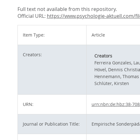
Full text not available from this repository.
Official URL:
https://www.psychologie-aktuell.com/fi
Item Type:
Article
Creators:
Creators
Ferreira Gonzales, La
Hövel, Dennis Christi
Hennemann, Thomas
Schlüter, Kirsten
URN:
urn:nbn:de:hbz:38-70
Journal or Publication Title:
Empirische Sonderpäd