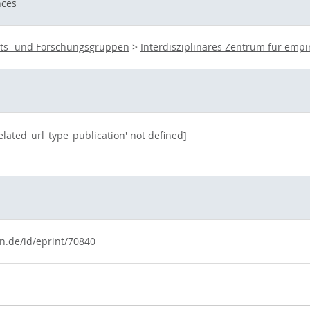
nces
eits- und Forschungsgruppen
>
Interdisziplinäres Zentrum für empi
related_url_type_publication' not defined]
ln.de/id/eprint/70840