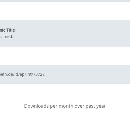
ic Title
r. med.
oeln.de/id/eprint/73728
Downloads per month over past year