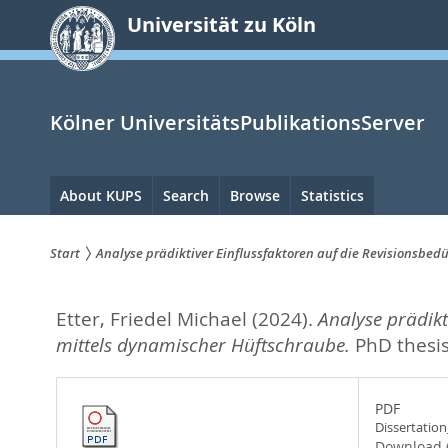
zum
Universität zu Köln
Inhalt
springen
Kölner UniversitätsPublikationsServer
Hauptnavigation
About KUPS
Search
Browse
Statistics
Start
Analyse prädiktiver Einflussfaktoren auf die Revisionsbe
Sie
Etter, Friedel Michael
(2024).
Analyse prädikt
sind
mittels dynamischer Hüftschraube.
PhD thesis
hier:
PDF
Dissertatio
Download 