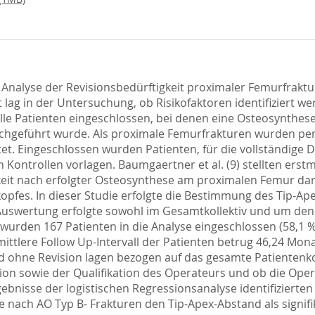
er Analyse der Revisionsbedürftigkeit proximaler Femurfrakt
g in der Untersuchung, ob Risikofaktoren identifiziert we
alle Patienten eingeschlossen, bei denen eine Osteosynthe
chgeführt wurde. Als proximale Femurfrakturen wurden per
et. Eingeschlossen wurden Patienten, für die vollständige D
ontrollen vorlagen. Baumgaertner et al. (9) stellten erstm
igkeit nach erfolgter Osteosynthese am proximalen Femur da
pfes. In dieser Studie erfolgte die Bestimmung des Tip-A
Auswertung erfolgte sowohl im Gesamtkollektiv und um den
 wurden 167 Patienten in die Analyse eingeschlossen (58,1 %
mittlere Follow Up-Intervall der Patienten betrug 46,24 M
d ohne Revision lagen bezogen auf das gesamte Patientenkol
tion sowie der Qualifikation des Operateurs und ob die Oper
ebnisse der logistischen Regressionsanalyse identifizierten 
e nach AO Typ B- Frakturen den Tip-Apex-Abstand als signifik