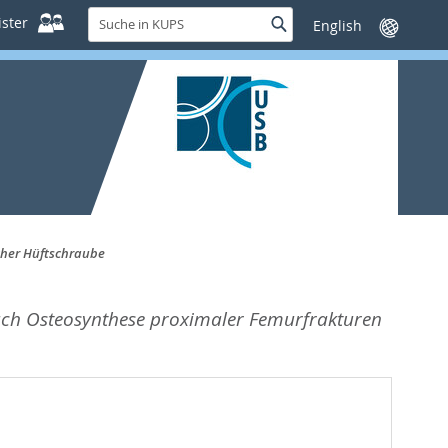
Suche
ster
Suche
Sprache
in
wechseln
KUPS
cher Hüftschraube
 nach Osteosynthese proximaler Femurfrakturen