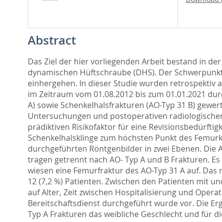
Abstract
Das Ziel der hier vorliegenden Arbeit bestand in d
dynamischen Hüftschraube (DHS). Der Schwerpunkt la
einhergehen. In dieser Studie wurden retrospektiv 
im Zeitraum vom 01.08.2012 bis zum 01.01.2021 dur
A) sowie Schenkelhalsfrakturen (AO-Typ 31 B) gewert
Untersuchungen und postoperativen radiologischen K
prädiktiven Risikofaktor für eine Revisionsbedürft
Schenkelhalsklinge zum höchsten Punkt des Femurko
durchgeführten Röntgenbilder in zwei Ebenen. Die 
tragen getrennt nach AO- Typ A und B Frakturen. Es
wiesen eine Femurfraktur des AO-Typ 31 A auf. Das 
12 (7,2 %) Patienten. Zwischen den Patienten mit un
auf Alter, Zeit zwischen Hospitalisierung und Opera
Bereitschaftsdienst durchgeführt wurde vor. Die Erg
Typ A Frakturen das weibliche Geschlecht und für di