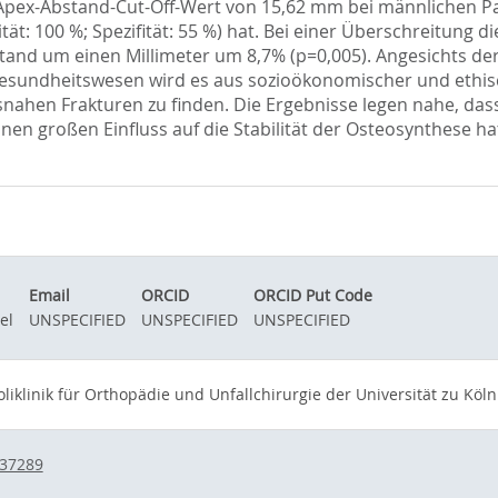
Apex-Abstand-Cut-Off-Wert von 15,62 mm bei männlichen Pat
tät: 100 %; Spezifität: 55 %) hat. Bei einer Überschreitung d
bstand um einen Millimeter um 8,7% (p=0,005). Angesichts 
esundheitswesen wird es aus sozioökonomischer und ethisc
nahen Frakturen zu finden. Die Ergebnisse legen nahe, das
en großen Einfluss auf die Stabilität der Osteosynthese hat
Email
ORCID
ORCID Put Code
el
UNSPECIFIED
UNSPECIFIED
UNSPECIFIED
oliklinik für Orthopädie und Unfallchirurgie der Universität zu Köln
737289