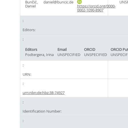
Bunčić,
daniel@buncic.de
UNSP
Daniel
https://orcid.org/0000-
0002-1090-8907
Editors:
Editors
Email
ORCID
ORCID Pu
Podtergera, Irina
UNSPECIFIED
UNSPECIFIED
UNSPECIF
URN:
urn:nbn:de:hbz:38-74927
Identification Number: