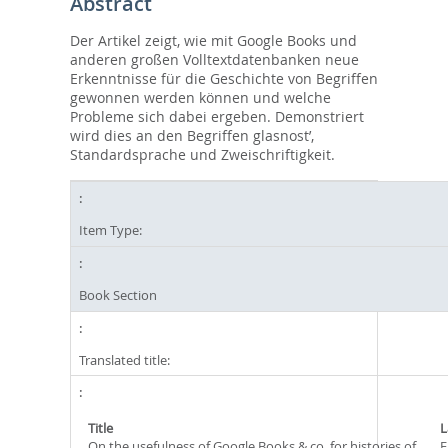
Abstract
Der Artikel zeigt, wie mit Google Books und
anderen großen Volltextdatenbanken neue
Erkenntnisse für die Geschichte von Begriffen
gewonnen werden können und welche
Probleme sich dabei ergeben. Demonstriert
wird dies an den Begriffen glasnost’,
Standardsprache und Zweischriftigkeit.
Item Type:
Book Section
Translated title:
Title
L
On the usefulness of Google Books & co. for histories of
E