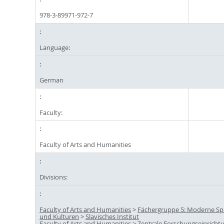
978-3-89971-972-7
Language:
German
Faculty:
Faculty of Arts and Humanities
Divisions:
Faculty of Arts and Humanities
>
Fächergruppe 5: Moderne S
und Kulturen
>
Slavisches Institut
Faculty of Arts and Humanities
>
Zentrale Forschungseinricht