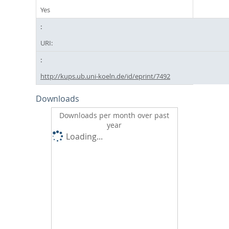
Yes
URI:
http://kups.ub.uni-koeln.de/id/eprint/7492
Downloads
Downloads per month over past
year
Loading...