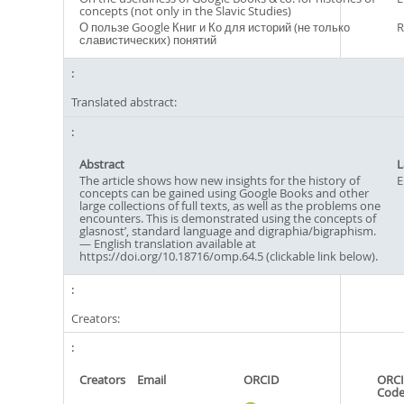
concepts (not only in the Slavic Studies)
О пользе Google Книг и Ко для историй (не только
R
славистических) понятий
Translated abstract:
Abstract
L
The article shows how new insights for the history of
E
concepts can be gained using Google Books and other
large collections of full texts, as well as the problems one
encounters. This is demonstrated using the concepts of
glasnost’, standard language and digraphia/bigraphism.
— English translation available at
https://doi.org/10.18716/omp.64.5 (clickable link below).
Creators:
Creators
Email
ORCID
ORCI
Cod