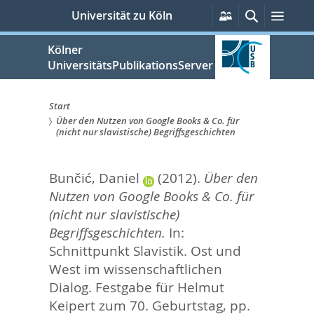
zum
Persönliche
Suche
Men
Universität zu Köln
Services
Inhalt
springen
Kölner
UniversitätsPublikationsServer
Start
Über den Nutzen von Google Books & Co. für
Sie
(nicht nur slavistische) Begriffsgeschichten
sind
Bunčić, Daniel
(2012).
Über den
hier:
Nutzen von Google Books & Co. für
(nicht nur slavistische)
Begriffsgeschichten.
In:
Schnittpunkt Slavistik. Ost und
West im wissenschaftlichen
Dialog. Festgabe für Helmut
Keipert zum 70. Geburtstag,
pp.