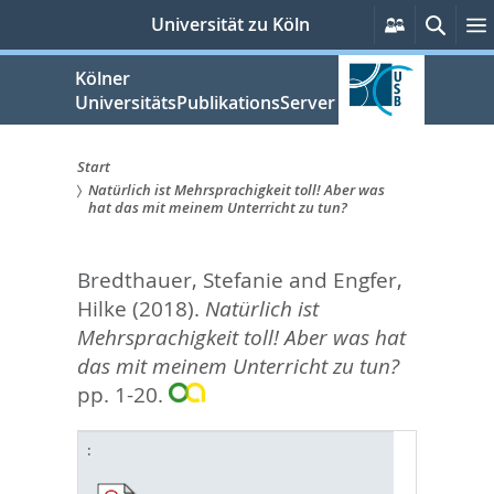
zum
Persönlich
Such
Universität zu Köln
Services
Inhalt
springen
Kölner
UniversitätsPublikationsServer
Start
Natürlich ist Mehrsprachigkeit toll! Aber was
Sie
hat das mit meinem Unterricht zu tun?
sind
Bredthauer, Stefanie
and
Engfer,
hier:
Hilke
(2018).
Natürlich ist
Mehrsprachigkeit toll! Aber was hat
das mit meinem Unterricht zu tun?
pp. 1-20.