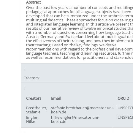
Abstract
Over the past few years, a number of concepts and multiling
pedagogical approaches for all language subjects have been
developed that can be summarized under the umbrella term
multilingual didactics. These approaches focus on cross-lingua
and integrated language learning. In this article we present t
results of our narrative review of twelve empirical studies tha
with a number of questions concerning how language teache
Austria, Germany and Switzerland feel about multilingual dida
the effectiveness of their training, and how they implement it
their teaching. Based on the key findings, we derive
recommendations with regard to the professional developm
language teachers, teaching and learning resources, further 
as well as recommendations for practitioners and stakeholde
Creators:
Creators
Email
ORCID
Bredthauer,
stefanie.bredthauer@mercator.uni-
UNSPECI
Stefanie
koeln.de
Engfer,
hilke.engfer@mercator.uni-
UNSPECI
Hilke
koeln.de