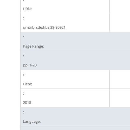
URN:
urn:nbn:de:hbz:38-80921
Page Range:
pp. 1-20
Date:
2018
Language: