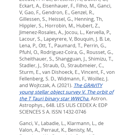
Eckart, A.
,
Eisenhauer, F.
,
Filho, M.
,
Ganci,
V
,
Gao, F.
,
Gendron, E.
,
Genzel, R.
,
Gillessen, S.
,
Heissel, G.
,
Henning, Th
,
Hippler, S.
,
Horrobin, M.
,
Hubert, Z.
,
Jimenez-Rosales, A.
,
Jocou, L.
,
Kervella, P.
,
Lacour, S.
,
Lapeyrere, V
,
Bouquin, J. B. Le
,
Lena, P.
,
Ott, T.
,
Paumard, T.
,
Perrin, G.
,
Pfuhl, O.
,
Rodriguez-Coira, G.
,
Rousset, G.
,
Scheithauer, S.
,
Shangguan, J.
,
Shimizu, T.
,
Stadler, J.
,
Straub, O.
,
Straubmeier, C.
,
Sturm, E.
,
van Dishoeck, E.
,
Vincent, F.
,
von
Fellenberg, S. D.
,
Widmann, F.
,
Woillez, J.
and
Wojtczak, A.
(2021).
The GRAVITY
young stellar object survey V. The orbit of
the T Tauri binary star WWCha.
Astron.
Astrophys., 648.
LES ULIS CEDEX A: EDP
SCIENCES S A. ISSN 1432-0746
Ganci, V.
,
Labadie, L.
,
Klarmann, L.
,
de
Valon, A.
,
Perraut, K.
,
Benisty, M.
,