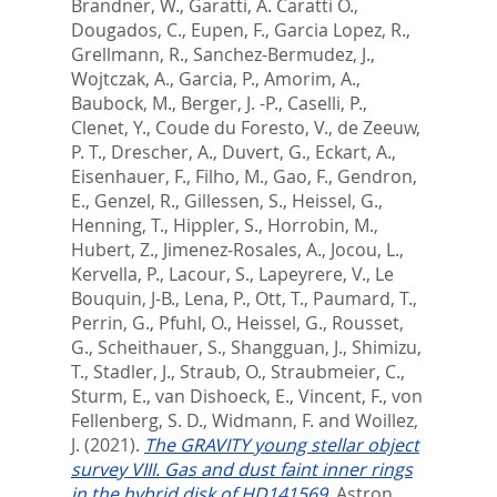
Brandner, W.
,
Garatti, A. Caratti O.
,
Dougados, C.
,
Eupen, F.
,
Garcia Lopez, R.
,
Grellmann, R.
,
Sanchez-Bermudez, J.
,
Wojtczak, A.
,
Garcia, P.
,
Amorim, A.
,
Baubock, M.
,
Berger, J. -P.
,
Caselli, P.
,
Clenet, Y.
,
Coude du Foresto, V.
,
de Zeeuw,
P. T.
,
Drescher, A.
,
Duvert, G.
,
Eckart, A.
,
Eisenhauer, F.
,
Filho, M.
,
Gao, F.
,
Gendron,
E.
,
Genzel, R.
,
Gillessen, S.
,
Heissel, G.
,
Henning, T.
,
Hippler, S.
,
Horrobin, M.
,
Hubert, Z.
,
Jimenez-Rosales, A.
,
Jocou, L.
,
Kervella, P.
,
Lacour, S.
,
Lapeyrere, V.
,
Le
Bouquin, J-B.
,
Lena, P.
,
Ott, T.
,
Paumard, T.
,
Perrin, G.
,
Pfuhl, O.
,
Heissel, G.
,
Rousset,
G.
,
Scheithauer, S.
,
Shangguan, J.
,
Shimizu,
T.
,
Stadler, J.
,
Straub, O.
,
Straubmeier, C.
,
Sturm, E.
,
van Dishoeck, E.
,
Vincent, F.
,
von
Fellenberg, S. D.
,
Widmann, F.
and
Woillez,
J.
(2021).
The GRAVITY young stellar object
survey VIII. Gas and dust faint inner rings
in the hybrid disk of HD141569.
Astron.