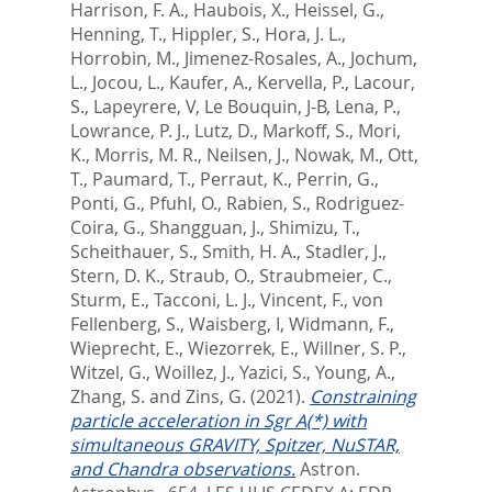
Harrison, F. A.
,
Haubois, X.
,
Heissel, G.
,
Henning, T.
,
Hippler, S.
,
Hora, J. L.
,
Horrobin, M.
,
Jimenez-Rosales, A.
,
Jochum,
L.
,
Jocou, L.
,
Kaufer, A.
,
Kervella, P.
,
Lacour,
S.
,
Lapeyrere, V
,
Le Bouquin, J-B
,
Lena, P.
,
Lowrance, P. J.
,
Lutz, D.
,
Markoff, S.
,
Mori,
K.
,
Morris, M. R.
,
Neilsen, J.
,
Nowak, M.
,
Ott,
T.
,
Paumard, T.
,
Perraut, K.
,
Perrin, G.
,
Ponti, G.
,
Pfuhl, O.
,
Rabien, S.
,
Rodriguez-
Coira, G.
,
Shangguan, J.
,
Shimizu, T.
,
Scheithauer, S.
,
Smith, H. A.
,
Stadler, J.
,
Stern, D. K.
,
Straub, O.
,
Straubmeier, C.
,
Sturm, E.
,
Tacconi, L. J.
,
Vincent, F.
,
von
Fellenberg, S.
,
Waisberg, I
,
Widmann, F.
,
Wieprecht, E.
,
Wiezorrek, E.
,
Willner, S. P.
,
Witzel, G.
,
Woillez, J.
,
Yazici, S.
,
Young, A.
,
Zhang, S.
and
Zins, G.
(2021).
Constraining
particle acceleration in Sgr A(*) with
simultaneous GRAVITY, Spitzer, NuSTAR,
and Chandra observations.
Astron.