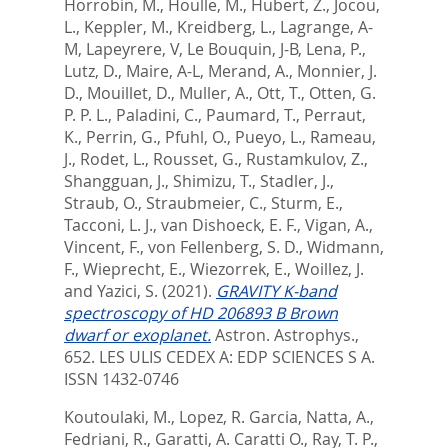
Horrobin, M.
,
Houlle, M.
,
Hubert, Z.
,
Jocou,
L.
,
Keppler, M.
,
Kreidberg, L.
,
Lagrange, A-
M
,
Lapeyrere, V
,
Le Bouquin, J-B
,
Lena, P.
,
Lutz, D.
,
Maire, A-L
,
Merand, A.
,
Monnier, J.
D.
,
Mouillet, D.
,
Muller, A.
,
Ott, T.
,
Otten, G.
P. P. L.
,
Paladini, C.
,
Paumard, T.
,
Perraut,
K.
,
Perrin, G.
,
Pfuhl, O.
,
Pueyo, L.
,
Rameau,
J.
,
Rodet, L.
,
Rousset, G.
,
Rustamkulov, Z.
,
Shangguan, J.
,
Shimizu, T.
,
Stadler, J.
,
Straub, O.
,
Straubmeier, C.
,
Sturm, E.
,
Tacconi, L. J.
,
van Dishoeck, E. F.
,
Vigan, A.
,
Vincent, F.
,
von Fellenberg, S. D.
,
Widmann,
F.
,
Wieprecht, E.
,
Wiezorrek, E.
,
Woillez, J.
and
Yazici, S.
(2021).
GRAVITY K-band
spectroscopy of HD 206893 B Brown
dwarf or exoplanet.
Astron. Astrophys.,
652.
LES ULIS CEDEX A: EDP SCIENCES S A.
ISSN 1432-0746
Koutoulaki, M.
,
Lopez, R. Garcia
,
Natta, A.
,
Fedriani, R.
,
Garatti, A. Caratti O.
,
Ray, T. P.
,