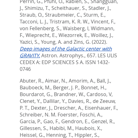
Perrin, G.
,
Pfuhl, O.
,
Rabien, S.
,
Shangguan,
J.
,
Shimizu, T.
,
Scheithauer, S.
,
Stadler, J.
,
Straub, O.
,
Straubmeier, C.
,
Sturm, E.
,
Tacconi, L. J.
,
Tristram, K. R. W.
,
Vincent, F.
,
von Fellenberg, S.
,
Waisberg, I
,
Widmann,
F.
,
Wieprecht, E.
,
Wiezorrek, E.
,
Woillez, J.
,
Yazici, S.
,
Young, A.
and
Zins, G.
(2022).
Deep images of the Galactic center with
GRAVITY.
Astron. Astrophys., 657.
LES ULIS
CEDEX A: EDP SCIENCES S A. ISSN 1432-
0746
Abuter, R.
,
Aimar, N.
,
Amorim, A.
,
Ball, J.
,
Bauboeck, M.
,
Berger, J. P.
,
Bonnet, H.
,
Bourdarot, G.
,
Brandner, W.
,
Cardoso, V
,
Clenet, Y.
,
Dallilar, Y.
,
Davies, R.
,
de Zeeuw,
P. T.
,
Dexter, J.
,
Drescher, A.
,
Eisenhauer, F.
,
Schreiber, N. M. Foerster
,
Foschi, A.
,
Garcia, P.
,
Gao, F.
,
Gendron, E.
,
Genzel, R.
,
Gillessen, S.
,
Habibi, M.
,
Haubois, X.
,
Heissel, G.
,
Henning, T.
,
Hippler, S.
,