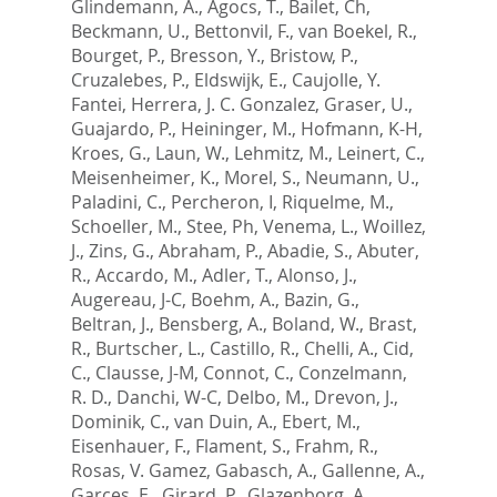
Glindemann, A.
,
Agocs, T.
,
Bailet, Ch
,
Beckmann, U.
,
Bettonvil, F.
,
van Boekel, R.
,
Bourget, P.
,
Bresson, Y.
,
Bristow, P.
,
Cruzalebes, P.
,
Eldswijk, E.
,
Caujolle, Y.
Fantei
,
Herrera, J. C. Gonzalez
,
Graser, U.
,
Guajardo, P.
,
Heininger, M.
,
Hofmann, K-H
,
Kroes, G.
,
Laun, W.
,
Lehmitz, M.
,
Leinert, C.
,
Meisenheimer, K.
,
Morel, S.
,
Neumann, U.
,
Paladini, C.
,
Percheron, I
,
Riquelme, M.
,
Schoeller, M.
,
Stee, Ph
,
Venema, L.
,
Woillez,
J.
,
Zins, G.
,
Abraham, P.
,
Abadie, S.
,
Abuter,
R.
,
Accardo, M.
,
Adler, T.
,
Alonso, J.
,
Augereau, J-C
,
Boehm, A.
,
Bazin, G.
,
Beltran, J.
,
Bensberg, A.
,
Boland, W.
,
Brast,
R.
,
Burtscher, L.
,
Castillo, R.
,
Chelli, A.
,
Cid,
C.
,
Clausse, J-M
,
Connot, C.
,
Conzelmann,
R. D.
,
Danchi, W-C
,
Delbo, M.
,
Drevon, J.
,
Dominik, C.
,
van Duin, A.
,
Ebert, M.
,
Eisenhauer, F.
,
Flament, S.
,
Frahm, R.
,
Rosas, V. Gamez
,
Gabasch, A.
,
Gallenne, A.
,
Garces, E.
,
Girard, P.
,
Glazenborg, A.
,