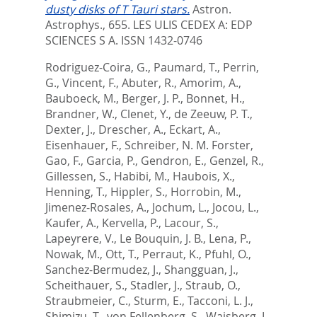
dusty disks of T Tauri stars.
Astron.
Astrophys., 655.
LES ULIS CEDEX A: EDP
SCIENCES S A. ISSN 1432-0746
Rodriguez-Coira, G.
,
Paumard, T.
,
Perrin,
G.
,
Vincent, F.
,
Abuter, R.
,
Amorim, A.
,
Bauboeck, M.
,
Berger, J. P.
,
Bonnet, H.
,
Brandner, W.
,
Clenet, Y.
,
de Zeeuw, P. T.
,
Dexter, J.
,
Drescher, A.
,
Eckart, A.
,
Eisenhauer, F.
,
Schreiber, N. M. Forster
,
Gao, F.
,
Garcia, P.
,
Gendron, E.
,
Genzel, R.
,
Gillessen, S.
,
Habibi, M.
,
Haubois, X.
,
Henning, T.
,
Hippler, S.
,
Horrobin, M.
,
Jimenez-Rosales, A.
,
Jochum, L.
,
Jocou, L.
,
Kaufer, A.
,
Kervella, P.
,
Lacour, S.
,
Lapeyrere, V.
,
Le Bouquin, J. B.
,
Lena, P.
,
Nowak, M.
,
Ott, T.
,
Perraut, K.
,
Pfuhl, O.
,
Sanchez-Bermudez, J.
,
Shangguan, J.
,
Scheithauer, S.
,
Stadler, J.
,
Straub, O.
,
Straubmeier, C.
,
Sturm, E.
,
Tacconi, L. J.
,
Shimizu, T.
,
von Fellenberg, S.
,
Waisberg, I.
,