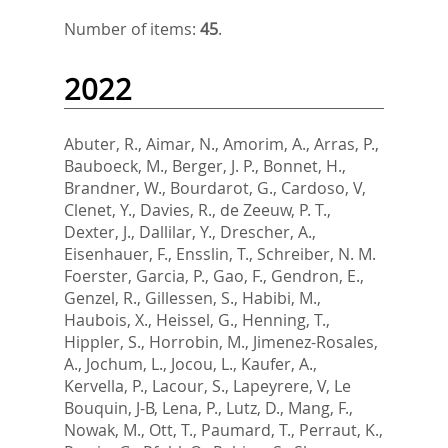
Number of items:
45
.
2022
Abuter, R.
,
Aimar, N.
,
Amorim, A.
,
Arras, P.
,
Bauboeck, M.
,
Berger, J. P.
,
Bonnet, H.
,
Brandner, W.
,
Bourdarot, G.
,
Cardoso, V
,
Clenet, Y.
,
Davies, R.
,
de Zeeuw, P. T.
,
Dexter, J.
,
Dallilar, Y.
,
Drescher, A.
,
Eisenhauer, F.
,
Ensslin, T.
,
Schreiber, N. M.
Foerster
,
Garcia, P.
,
Gao, F.
,
Gendron, E.
,
Genzel, R.
,
Gillessen, S.
,
Habibi, M.
,
Haubois, X.
,
Heissel, G.
,
Henning, T.
,
Hippler, S.
,
Horrobin, M.
,
Jimenez-Rosales,
A.
,
Jochum, L.
,
Jocou, L.
,
Kaufer, A.
,
Kervella, P.
,
Lacour, S.
,
Lapeyrere, V
,
Le
Bouquin, J-B
,
Lena, P.
,
Lutz, D.
,
Mang, F.
,
Nowak, M.
,
Ott, T.
,
Paumard, T.
,
Perraut, K.
,