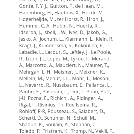
Gonte, F. Y. J.
,
Guitton, F.
,
de Haan, M.
,
Hanenburg, H.
,
Haubois, X.
,
Hocde, V
,
Hogerheijde, M.
,
ter Horst, R.
,
Hron, J.
,
Hummel, C. A.
,
Hubin, N.
,
Huerta, R.
,
Idserda, J.
,
Isbell, J. W.
,
Ives, D.
,
Jakob, G.
,
Jasko, A.
,
Jochum, L.
,
Klarmann, L.
,
Klein, R.
,
Kragt, J.
,
Kuindersma, S.
,
Kokoulina, E.
,
Labadie, L.
,
Lacour, S.
,
Leftley, J.
,
Le Poole,
R.
,
Lizon, J-L
,
Lopez, M.
,
Lykou, F.
,
Merand,
A.
,
Marcotto, A.
,
Mauclert, N.
,
Maurer, T.
,
Mehrgan, L. H.
,
Meisner, J.
,
Meixner, K.
,
Mellein, M.
,
Menut, J. L.
,
Mohr, L.
,
Mosoni,
L.
,
Navarro, R.
,
Nussbaum, E.
,
Pallanca, L.
,
Pantin, E.
,
Pasquini, L.
,
Duc, T. Phan
,
Pott,
J-U
,
Pozna, E.
,
Richichi, A.
,
Ridinger, A.
,
Rigal, F.
,
Rivinius, Th
,
Roelfsema, R.
,
Rohloff, R-R
,
Rousseau, S.
,
Salabert, D.
,
Schertl, D.
,
Schuhler, N.
,
Schuil, M.
,
Shabun, K.
,
Soulain, A.
,
Stephan, C.
,
Toledo, P.
,
Tristram, K.
,
Tromp, N.
,
Vakili, F.
,