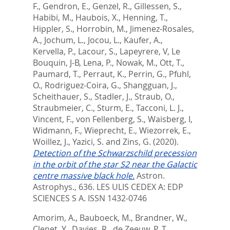
F.
,
Gendron, E.
,
Genzel, R.
,
Gillessen, S.
,
Habibi, M.
,
Haubois, X.
,
Henning, T.
,
Hippler, S.
,
Horrobin, M.
,
Jimenez-Rosales,
A.
,
Jochum, L.
,
Jocou, L.
,
Kaufer, A.
,
Kervella, P.
,
Lacour, S.
,
Lapeyrere, V
,
Le
Bouquin, J-B
,
Lena, P.
,
Nowak, M.
,
Ott, T.
,
Paumard, T.
,
Perraut, K.
,
Perrin, G.
,
Pfuhl,
O.
,
Rodriguez-Coira, G.
,
Shangguan, J.
,
Scheithauer, S.
,
Stadler, J.
,
Straub, O.
,
Straubmeier, C.
,
Sturm, E.
,
Tacconi, L. J.
,
Vincent, F.
,
von Fellenberg, S.
,
Waisberg, I
,
Widmann, F.
,
Wieprecht, E.
,
Wiezorrek, E.
,
Woillez, J.
,
Yazici, S.
and
Zins, G.
(2020).
Detection of the Schwarzschild precession
in the orbit of the star S2 near the Galactic
centre massive black hole.
Astron.
Astrophys., 636.
LES ULIS CEDEX A: EDP
SCIENCES S A. ISSN 1432-0746
Amorim, A.
,
Bauboeck, M.
,
Brandner, W.
,
Clenet, Y.
,
Davies, R.
,
de Zeeuw, P. T.
,