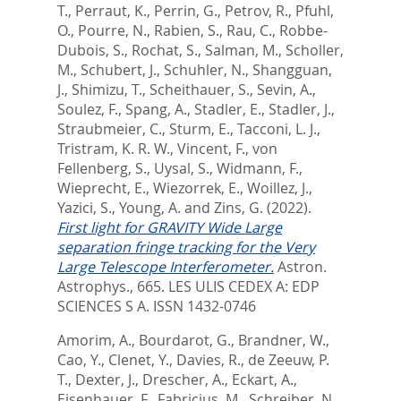
T.
,
Perraut, K.
,
Perrin, G.
,
Petrov, R.
,
Pfuhl,
O.
,
Pourre, N.
,
Rabien, S.
,
Rau, C.
,
Robbe-
Dubois, S.
,
Rochat, S.
,
Salman, M.
,
Scholler,
M.
,
Schubert, J.
,
Schuhler, N.
,
Shangguan,
J.
,
Shimizu, T.
,
Scheithauer, S.
,
Sevin, A.
,
Soulez, F.
,
Spang, A.
,
Stadler, E.
,
Stadler, J.
,
Straubmeier, C.
,
Sturm, E.
,
Tacconi, L. J.
,
Tristram, K. R. W.
,
Vincent, F.
,
von
Fellenberg, S.
,
Uysal, S.
,
Widmann, F.
,
Wieprecht, E.
,
Wiezorrek, E.
,
Woillez, J.
,
Yazici, S.
,
Young, A.
and
Zins, G.
(2022).
First light for GRAVITY Wide Large
separation fringe tracking for the Very
Large Telescope Interferometer.
Astron.
Astrophys., 665.
LES ULIS CEDEX A: EDP
SCIENCES S A. ISSN 1432-0746
Amorim, A.
,
Bourdarot, G.
,
Brandner, W.
,
Cao, Y.
,
Clenet, Y.
,
Davies, R.
,
de Zeeuw, P.
T.
,
Dexter, J.
,
Drescher, A.
,
Eckart, A.
,
Eisenhauer, F.
,
Fabricius, M.
,
Schreiber, N.