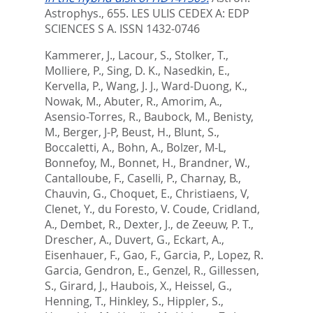
Astrophys., 655.
LES ULIS CEDEX A: EDP
SCIENCES S A. ISSN 1432-0746
Kammerer, J.
,
Lacour, S.
,
Stolker, T.
,
Molliere, P.
,
Sing, D. K.
,
Nasedkin, E.
,
Kervella, P.
,
Wang, J. J.
,
Ward-Duong, K.
,
Nowak, M.
,
Abuter, R.
,
Amorim, A.
,
Asensio-Torres, R.
,
Baubock, M.
,
Benisty,
M.
,
Berger, J-P
,
Beust, H.
,
Blunt, S.
,
Boccaletti, A.
,
Bohn, A.
,
Bolzer, M-L
,
Bonnefoy, M.
,
Bonnet, H.
,
Brandner, W.
,
Cantalloube, F.
,
Caselli, P.
,
Charnay, B.
,
Chauvin, G.
,
Choquet, E.
,
Christiaens, V
,
Clenet, Y.
,
du Foresto, V. Coude
,
Cridland,
A.
,
Dembet, R.
,
Dexter, J.
,
de Zeeuw, P. T.
,
Drescher, A.
,
Duvert, G.
,
Eckart, A.
,
Eisenhauer, F.
,
Gao, F.
,
Garcia, P.
,
Lopez, R.
Garcia
,
Gendron, E.
,
Genzel, R.
,
Gillessen,
S.
,
Girard, J.
,
Haubois, X.
,
Heissel, G.
,
Henning, T.
,
Hinkley, S.
,
Hippler, S.
,