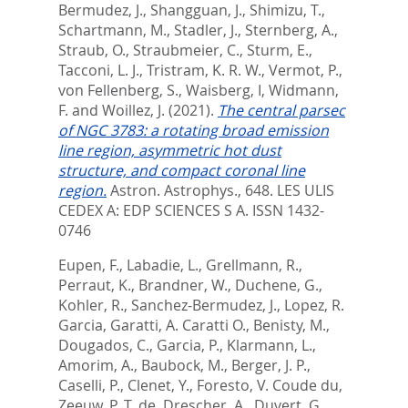
Bermudez, J.
,
Shangguan, J.
,
Shimizu, T.
,
Schartmann, M.
,
Stadler, J.
,
Sternberg, A.
,
Straub, O.
,
Straubmeier, C.
,
Sturm, E.
,
Tacconi, L. J.
,
Tristram, K. R. W.
,
Vermot, P.
,
von Fellenberg, S.
,
Waisberg, I
,
Widmann,
F.
and
Woillez, J.
(2021).
The central parsec
of NGC 3783: a rotating broad emission
line region, asymmetric hot dust
structure, and compact coronal line
region.
Astron. Astrophys., 648.
LES ULIS
CEDEX A: EDP SCIENCES S A. ISSN 1432-
0746
Eupen, F.
,
Labadie, L.
,
Grellmann, R.
,
Perraut, K.
,
Brandner, W.
,
Duchene, G.
,
Kohler, R.
,
Sanchez-Bermudez, J.
,
Lopez, R.
Garcia
,
Garatti, A. Caratti O.
,
Benisty, M.
,
Dougados, C.
,
Garcia, P.
,
Klarmann, L.
,
Amorim, A.
,
Baubock, M.
,
Berger, J. P.
,
Caselli, P.
,
Clenet, Y.
,
Foresto, V. Coude du
,
Zeeuw, P. T. de
,
Drescher, A.
,
Duvert, G.
,