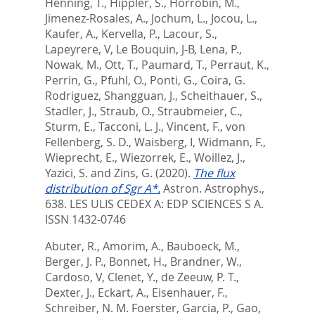
Henning, T.
,
Hippler, S.
,
Horrobin, M.
,
Jimenez-Rosales, A.
,
Jochum, L.
,
Jocou, L.
,
Kaufer, A.
,
Kervella, P.
,
Lacour, S.
,
Lapeyrere, V
,
Le Bouquin, J-B
,
Lena, P.
,
Nowak, M.
,
Ott, T.
,
Paumard, T.
,
Perraut, K.
,
Perrin, G.
,
Pfuhl, O.
,
Ponti, G.
,
Coira, G.
Rodriguez
,
Shangguan, J.
,
Scheithauer, S.
,
Stadler, J.
,
Straub, O.
,
Straubmeier, C.
,
Sturm, E.
,
Tacconi, L. J.
,
Vincent, F.
,
von
Fellenberg, S. D.
,
Waisberg, I
,
Widmann, F.
,
Wieprecht, E.
,
Wiezorrek, E.
,
Woillez, J.
,
Yazici, S.
and
Zins, G.
(2020).
The flux
distribution of Sgr A*.
Astron. Astrophys.,
638.
LES ULIS CEDEX A: EDP SCIENCES S A.
ISSN 1432-0746
Abuter, R.
,
Amorim, A.
,
Bauboeck, M.
,
Berger, J. P.
,
Bonnet, H.
,
Brandner, W.
,
Cardoso, V
,
Clenet, Y.
,
de Zeeuw, P. T.
,
Dexter, J.
,
Eckart, A.
,
Eisenhauer, F.
,
Schreiber, N. M. Foerster
,
Garcia, P.
,
Gao,