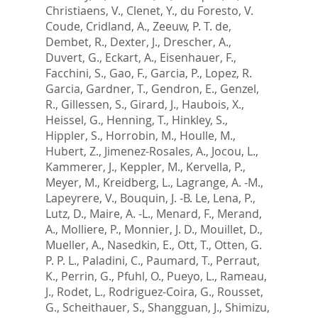
Christiaens, V.
,
Clenet, Y.
,
du Foresto, V.
Coude
,
Cridland, A.
,
Zeeuw, P. T. de
,
Dembet, R.
,
Dexter, J.
,
Drescher, A.
,
Duvert, G.
,
Eckart, A.
,
Eisenhauer, F.
,
Facchini, S.
,
Gao, F.
,
Garcia, P.
,
Lopez, R.
Garcia
,
Gardner, T.
,
Gendron, E.
,
Genzel,
R.
,
Gillessen, S.
,
Girard, J.
,
Haubois, X.
,
Heissel, G.
,
Henning, T.
,
Hinkley, S.
,
Hippler, S.
,
Horrobin, M.
,
Houlle, M.
,
Hubert, Z.
,
Jimenez-Rosales, A.
,
Jocou, L.
,
Kammerer, J.
,
Keppler, M.
,
Kervella, P.
,
Meyer, M.
,
Kreidberg, L.
,
Lagrange, A. -M.
,
Lapeyrere, V.
,
Bouquin, J. -B. Le
,
Lena, P.
,
Lutz, D.
,
Maire, A. -L.
,
Menard, F.
,
Merand,
A.
,
Molliere, P.
,
Monnier, J. D.
,
Mouillet, D.
,
Mueller, A.
,
Nasedkin, E.
,
Ott, T.
,
Otten, G.
P. P. L.
,
Paladini, C.
,
Paumard, T.
,
Perraut,
K.
,
Perrin, G.
,
Pfuhl, O.
,
Pueyo, L.
,
Rameau,
J.
,
Rodet, L.
,
Rodriguez-Coira, G.
,
Rousset,
G.
,
Scheithauer, S.
,
Shangguan, J.
,
Shimizu,