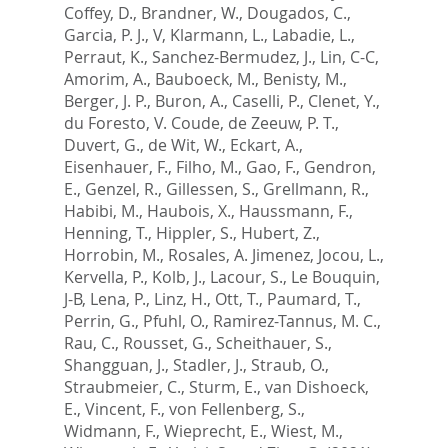
Coffey, D.
,
Brandner, W.
,
Dougados, C.
,
Garcia, P. J., V
,
Klarmann, L.
,
Labadie, L.
,
Perraut, K.
,
Sanchez-Bermudez, J.
,
Lin, C-C
,
Amorim, A.
,
Bauboeck, M.
,
Benisty, M.
,
Berger, J. P.
,
Buron, A.
,
Caselli, P.
,
Clenet, Y.
,
du Foresto, V. Coude
,
de Zeeuw, P. T.
,
Duvert, G.
,
de Wit, W.
,
Eckart, A.
,
Eisenhauer, F.
,
Filho, M.
,
Gao, F.
,
Gendron,
E.
,
Genzel, R.
,
Gillessen, S.
,
Grellmann, R.
,
Habibi, M.
,
Haubois, X.
,
Haussmann, F.
,
Henning, T.
,
Hippler, S.
,
Hubert, Z.
,
Horrobin, M.
,
Rosales, A. Jimenez
,
Jocou, L.
,
Kervella, P.
,
Kolb, J.
,
Lacour, S.
,
Le Bouquin,
J-B
,
Lena, P.
,
Linz, H.
,
Ott, T.
,
Paumard, T.
,
Perrin, G.
,
Pfuhl, O.
,
Ramirez-Tannus, M. C.
,
Rau, C.
,
Rousset, G.
,
Scheithauer, S.
,
Shangguan, J.
,
Stadler, J.
,
Straub, O.
,
Straubmeier, C.
,
Sturm, E.
,
van Dishoeck,
E.
,
Vincent, F.
,
von Fellenberg, S.
,
Widmann, F.
,
Wieprecht, E.
,
Wiest, M.
,