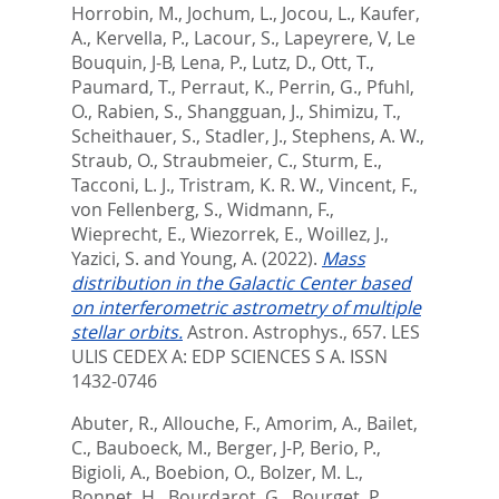
Horrobin, M.
,
Jochum, L.
,
Jocou, L.
,
Kaufer,
A.
,
Kervella, P.
,
Lacour, S.
,
Lapeyrere, V
,
Le
Bouquin, J-B
,
Lena, P.
,
Lutz, D.
,
Ott, T.
,
Paumard, T.
,
Perraut, K.
,
Perrin, G.
,
Pfuhl,
O.
,
Rabien, S.
,
Shangguan, J.
,
Shimizu, T.
,
Scheithauer, S.
,
Stadler, J.
,
Stephens, A. W.
,
Straub, O.
,
Straubmeier, C.
,
Sturm, E.
,
Tacconi, L. J.
,
Tristram, K. R. W.
,
Vincent, F.
,
von Fellenberg, S.
,
Widmann, F.
,
Wieprecht, E.
,
Wiezorrek, E.
,
Woillez, J.
,
Yazici, S.
and
Young, A.
(2022).
Mass
distribution in the Galactic Center based
on interferometric astrometry of multiple
stellar orbits.
Astron. Astrophys., 657.
LES
ULIS CEDEX A: EDP SCIENCES S A. ISSN
1432-0746
Abuter, R.
,
Allouche, F.
,
Amorim, A.
,
Bailet,
C.
,
Bauboeck, M.
,
Berger, J-P
,
Berio, P.
,
Bigioli, A.
,
Boebion, O.
,
Bolzer, M. L.
,
Bonnet, H.
,
Bourdarot, G.
,
Bourget, P.
,