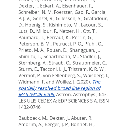
Dexter, J.
,
Eckart, A.
,
Eisenhauer, F.
,
Schreiber, N. M. Foerster
,
Gao, F.
,
Garcia,
P. J. V.
,
Genzel, R.
,
Gillessen, S.
,
Gratadour,
D.
,
Hoenig, S.
,
Kishimoto, M.
,
Lacour, S.
,
Lutz, D.
,
Millour, F.
,
Netzer, H.
,
Ott, T.
,
Paumard, T.
,
Perraut, K.
,
Perrin, G.
,
Peterson, B. M.
,
Petrucci, P. O.
,
Pfuhl, O.
,
Prieto, M. A.
,
Rouan, D.
,
Shangguan, J.
,
Shimizu, T.
,
Schartmann, M.
,
Stadler, J.
,
Sternberg, A.
,
Straub, O.
,
Straubmeier, C.
,
Sturm, E.
,
Tacconi, L. J.
,
Tristram, K. R. W.
,
Vermot, P.
,
von Fellenberg, S.
,
Waisberg, I.
,
Widmann, F.
and
Woillez, J.
(2020).
The
spatially resolved broad line region of
IRAS 09149-6206.
Astron. Astrophys., 643.
LES ULIS CEDEX A: EDP SCIENCES S A. ISSN
1432-0746
Bauboeck, M.
,
Dexter, J.
,
Abuter, R.
,
Amorim, A.
,
Berger, J. P.
,
Bonnet, H.
,