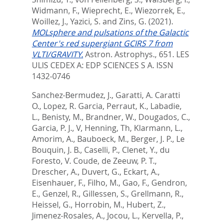
Widmann, F.
,
Wieprecht, E.
,
Wiezorrek, E.
,
Woillez, J.
,
Yazici, S.
and
Zins, G.
(2021).
MOLsphere and pulsations of the Galactic
Center's red supergiant GCIRS 7 from
VLTI/GRAVITY.
Astron. Astrophys., 651.
LES
ULIS CEDEX A: EDP SCIENCES S A. ISSN
1432-0746
Sanchez-Bermudez, J.
,
Garatti, A. Caratti
O.
,
Lopez, R. Garcia
,
Perraut, K.
,
Labadie,
L.
,
Benisty, M.
,
Brandner, W.
,
Dougados, C.
,
Garcia, P. J., V
,
Henning, Th
,
Klarmann, L.
,
Amorim, A.
,
Bauboeck, M.
,
Berger, J. P.
,
Le
Bouquin, J. B.
,
Caselli, P.
,
Clenet, Y.
,
du
Foresto, V. Coude
,
de Zeeuw, P. T.
,
Drescher, A.
,
Duvert, G.
,
Eckart, A.
,
Eisenhauer, F.
,
Filho, M.
,
Gao, F.
,
Gendron,
E.
,
Genzel, R.
,
Gillessen, S.
,
Grellmann, R.
,
Heissel, G.
,
Horrobin, M.
,
Hubert, Z.
,
Jimenez-Rosales, A.
,
Jocou, L.
,
Kervella, P.
,