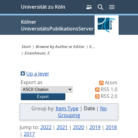
zum
Persönliche
Suche
Menü
Universität zu Köln
Services
Inhalt
springen
Kölner
UniversitätsPublikationsServer
Start
Browse by Author or Editor
E...
Eisenhauer, F.
Sie
sind
Up a level
hier:
Export as
Atom
RSS 1.0
RSS 2.0
Group by:
Item Type
|
Date
|
No
Grouping
Jump to:
2022
|
2021
|
2020
|
2019
|
2018
|
2017