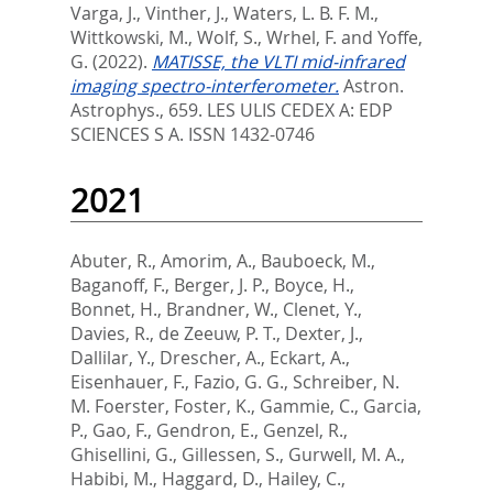
Varga, J.
,
Vinther, J.
,
Waters, L. B. F. M.
,
Wittkowski, M.
,
Wolf, S.
,
Wrhel, F.
and
Yoffe,
G.
(2022).
MATISSE, the VLTI mid-infrared
imaging spectro-interferometer.
Astron.
Astrophys., 659.
LES ULIS CEDEX A: EDP
SCIENCES S A. ISSN 1432-0746
2021
Abuter, R.
,
Amorim, A.
,
Bauboeck, M.
,
Baganoff, F.
,
Berger, J. P.
,
Boyce, H.
,
Bonnet, H.
,
Brandner, W.
,
Clenet, Y.
,
Davies, R.
,
de Zeeuw, P. T.
,
Dexter, J.
,
Dallilar, Y.
,
Drescher, A.
,
Eckart, A.
,
Eisenhauer, F.
,
Fazio, G. G.
,
Schreiber, N.
M. Foerster
,
Foster, K.
,
Gammie, C.
,
Garcia,
P.
,
Gao, F.
,
Gendron, E.
,
Genzel, R.
,
Ghisellini, G.
,
Gillessen, S.
,
Gurwell, M. A.
,
Habibi, M.
,
Haggard, D.
,
Hailey, C.
,