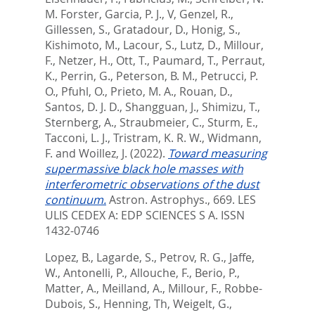
M. Forster
,
Garcia, P. J., V
,
Genzel, R.
,
Gillessen, S.
,
Gratadour, D.
,
Honig, S.
,
Kishimoto, M.
,
Lacour, S.
,
Lutz, D.
,
Millour,
F.
,
Netzer, H.
,
Ott, T.
,
Paumard, T.
,
Perraut,
K.
,
Perrin, G.
,
Peterson, B. M.
,
Petrucci, P.
O.
,
Pfuhl, O.
,
Prieto, M. A.
,
Rouan, D.
,
Santos, D. J. D.
,
Shangguan, J.
,
Shimizu, T.
,
Sternberg, A.
,
Straubmeier, C.
,
Sturm, E.
,
Tacconi, L. J.
,
Tristram, K. R. W.
,
Widmann,
F.
and
Woillez, J.
(2022).
Toward measuring
supermassive black hole masses with
interferometric observations of the dust
continuum.
Astron. Astrophys., 669.
LES
ULIS CEDEX A: EDP SCIENCES S A. ISSN
1432-0746
Lopez, B.
,
Lagarde, S.
,
Petrov, R. G.
,
Jaffe,
W.
,
Antonelli, P.
,
Allouche, F.
,
Berio, P.
,
Matter, A.
,
Meilland, A.
,
Millour, F.
,
Robbe-
Dubois, S.
,
Henning, Th
,
Weigelt, G.
,