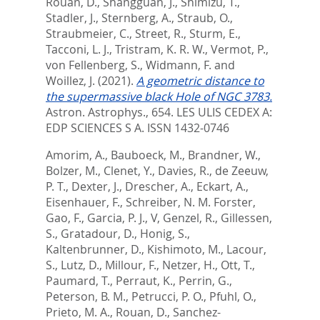
Rouan, D.
,
Shangguan, J.
,
Shimizu, T.
,
Stadler, J.
,
Sternberg, A.
,
Straub, O.
,
Straubmeier, C.
,
Street, R.
,
Sturm, E.
,
Tacconi, L. J.
,
Tristram, K. R. W.
,
Vermot, P.
,
von Fellenberg, S.
,
Widmann, F.
and
Woillez, J.
(2021).
A geometric distance to
the supermassive black Hole of NGC 3783.
Astron. Astrophys., 654.
LES ULIS CEDEX A:
EDP SCIENCES S A. ISSN 1432-0746
Amorim, A.
,
Bauboeck, M.
,
Brandner, W.
,
Bolzer, M.
,
Clenet, Y.
,
Davies, R.
,
de Zeeuw,
P. T.
,
Dexter, J.
,
Drescher, A.
,
Eckart, A.
,
Eisenhauer, F.
,
Schreiber, N. M. Forster
,
Gao, F.
,
Garcia, P. J., V
,
Genzel, R.
,
Gillessen,
S.
,
Gratadour, D.
,
Honig, S.
,
Kaltenbrunner, D.
,
Kishimoto, M.
,
Lacour,
S.
,
Lutz, D.
,
Millour, F.
,
Netzer, H.
,
Ott, T.
,
Paumard, T.
,
Perraut, K.
,
Perrin, G.
,
Peterson, B. M.
,
Petrucci, P. O.
,
Pfuhl, O.
,
Prieto, M. A.
,
Rouan, D.
,
Sanchez-