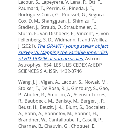
Lacour, S.
,
Lapeyrere, V
,
Lena, P.
,
Ott, T.
,
Paumard, T.
,
Perrin, G.
,
Pineda, J. E.
,
Rodriguez-Coira, G.
,
Rousset, G.
,
Segura-
Cox, D. M.
,
Shangguan, J.
,
Shimizu, T.
,
Stadler, J.
,
Straub, O.
,
Straubmeier, C.
,
Sturm, E.
,
van Dishoeck, E.
,
Vincent, F.
,
von
Fellenberg, S. D.
,
Widmann, F.
and
Woillez,
J.
(2021).
The GRAVITY young stellar object
survey VI. Mapping the variable inner disk
of HD 163296 at sub-au scales.
Astron.
Astrophys., 654.
LES ULIS CEDEX A: EDP
SCIENCES S A. ISSN 1432-0746
Wang, J. J.
,
Vigan, A.
,
Lacour, S.
,
Nowak, M.
,
Stolker, T.
,
De Rosa, R. J.
,
Ginzburg, S.
,
Gao,
P.
,
Abuter, R.
,
Amorim, A.
,
Asensio-Torres,
R.
,
Bauboeck, M.
,
Benisty, M.
,
Berger, J. P.
,
Beust, H.
,
Beuzit, J. -L.
,
Blunt, S.
,
Boccaletti,
A.
,
Bohn, A.
,
Bonnefoy, M.
,
Bonnet, H.
,
Brandner, W.
,
Cantalloube, F.
,
Caselli, P.
,
Charnay, B.
,
Chauvin, G.
,
Choquet, E.
,