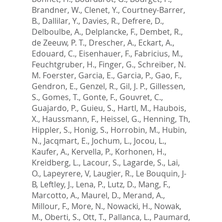
Brandner, W.
,
Clenet, Y.
,
Courtney-Barrer,
B.
,
Dallilar, Y.
,
Davies, R.
,
Defrere, D.
,
Delboulbe, A.
,
Delplancke, F.
,
Dembet, R.
,
de Zeeuw, P. T.
,
Drescher, A.
,
Eckart, A.
,
Edouard, C.
,
Eisenhauer, F.
,
Fabricius, M.
,
Feuchtgruber, H.
,
Finger, G.
,
Schreiber, N.
M. Foerster
,
Garcia, E.
,
Garcia, P.
,
Gao, F.
,
Gendron, E.
,
Genzel, R.
,
Gil, J. P.
,
Gillessen,
S.
,
Gomes, T.
,
Gonte, F.
,
Gouvret, C.
,
Guajardo, P.
,
Guieu, S.
,
Hartl, M.
,
Haubois,
X.
,
Haussmann, F.
,
Heissel, G.
,
Henning, Th
,
Hippler, S.
,
Honig, S.
,
Horrobin, M.
,
Hubin,
N.
,
Jacqmart, E.
,
Jochum, L.
,
Jocou, L.
,
Kaufer, A.
,
Kervella, P.
,
Korhonen, H.
,
Kreidberg, L.
,
Lacour, S.
,
Lagarde, S.
,
Lai,
O.
,
Lapeyrere, V
,
Laugier, R.
,
Le Bouquin, J-
B
,
Leftley, J.
,
Lena, P.
,
Lutz, D.
,
Mang, F.
,
Marcotto, A.
,
Maurel, D.
,
Merand, A.
,
Millour, F.
,
More, N.
,
Nowacki, H.
,
Nowak,
M.
,
Oberti, S.
,
Ott, T.
,
Pallanca, L.
,
Paumard,