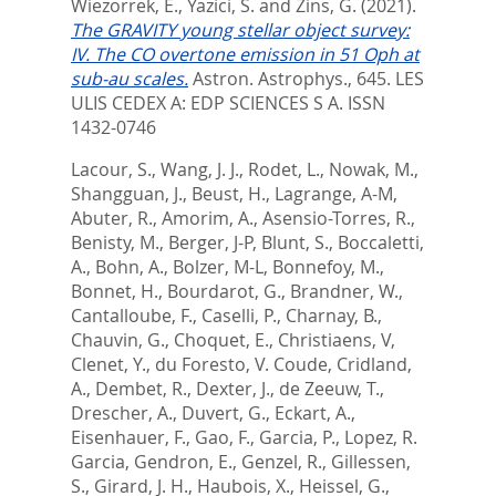
Wiezorrek, E.
,
Yazici, S.
and
Zins, G.
(2021).
The GRAVITY young stellar object survey:
IV. The CO overtone emission in 51 Oph at
sub-au scales.
Astron. Astrophys., 645.
LES
ULIS CEDEX A: EDP SCIENCES S A. ISSN
1432-0746
Lacour, S.
,
Wang, J. J.
,
Rodet, L.
,
Nowak, M.
,
Shangguan, J.
,
Beust, H.
,
Lagrange, A-M
,
Abuter, R.
,
Amorim, A.
,
Asensio-Torres, R.
,
Benisty, M.
,
Berger, J-P
,
Blunt, S.
,
Boccaletti,
A.
,
Bohn, A.
,
Bolzer, M-L
,
Bonnefoy, M.
,
Bonnet, H.
,
Bourdarot, G.
,
Brandner, W.
,
Cantalloube, F.
,
Caselli, P.
,
Charnay, B.
,
Chauvin, G.
,
Choquet, E.
,
Christiaens, V
,
Clenet, Y.
,
du Foresto, V. Coude
,
Cridland,
A.
,
Dembet, R.
,
Dexter, J.
,
de Zeeuw, T.
,
Drescher, A.
,
Duvert, G.
,
Eckart, A.
,
Eisenhauer, F.
,
Gao, F.
,
Garcia, P.
,
Lopez, R.
Garcia
,
Gendron, E.
,
Genzel, R.
,
Gillessen,
S.
,
Girard, J. H.
,
Haubois, X.
,
Heissel, G.
,