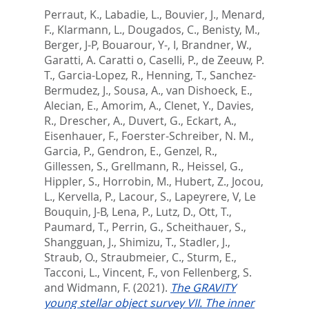
Perraut, K.
,
Labadie, L.
,
Bouvier, J.
,
Menard,
F.
,
Klarmann, L.
,
Dougados, C.
,
Benisty, M.
,
Berger, J-P
,
Bouarour, Y-, I
,
Brandner, W.
,
Garatti, A. Caratti o
,
Caselli, P.
,
de Zeeuw, P.
T.
,
Garcia-Lopez, R.
,
Henning, T.
,
Sanchez-
Bermudez, J.
,
Sousa, A.
,
van Dishoeck, E.
,
Alecian, E.
,
Amorim, A.
,
Clenet, Y.
,
Davies,
R.
,
Drescher, A.
,
Duvert, G.
,
Eckart, A.
,
Eisenhauer, F.
,
Foerster-Schreiber, N. M.
,
Garcia, P.
,
Gendron, E.
,
Genzel, R.
,
Gillessen, S.
,
Grellmann, R.
,
Heissel, G.
,
Hippler, S.
,
Horrobin, M.
,
Hubert, Z.
,
Jocou,
L.
,
Kervella, P.
,
Lacour, S.
,
Lapeyrere, V
,
Le
Bouquin, J-B
,
Lena, P.
,
Lutz, D.
,
Ott, T.
,
Paumard, T.
,
Perrin, G.
,
Scheithauer, S.
,
Shangguan, J.
,
Shimizu, T.
,
Stadler, J.
,
Straub, O.
,
Straubmeier, C.
,
Sturm, E.
,
Tacconi, L.
,
Vincent, F.
,
von Fellenberg, S.
and
Widmann, F.
(2021).
The GRAVITY
young stellar object survey VII. The inner