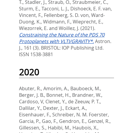
T.
,
Stadler, J.
,
Straub, O.
,
Straubmeier, C.
,
Sturm, E.
,
Tacconi, L. J.
,
Dishoeck, E. F. van
,
Vincent, F.
,
Fellenberg, S. D. von
,
Ward-
Duong, K.
,
Widmann, F.
,
Wieprecht, E.
,
Wiezorrek, E.
and
Woillez, J.
(2021).
Constraining the Nature of the PDS 70
Protoplanets with VLTI/GRAVITY*.
Astron.
J., 161 (3).
BRISTOL: IOP Publishing Ltd.
ISSN 1538-3881
2020
Abuter, R.
,
Amorim, A.
,
Bauboeck, M.
,
Berger, J. B.
,
Bonnet, H.
,
Brandner, W.
,
Cardoso, V
,
Clenet, Y.
,
de Zeeuw, P. T.
,
Dallilar, Y.
,
Dexter, J.
,
Eckart, A.
,
Eisenhauer, F.
,
Schreiber, N. M. Foerster
,
Garcia, P.
,
Gao, F.
,
Gendron, E.
,
Genzel, R.
,
Gillessen, S.
,
Habibi, M.
,
Haubois, X.
,