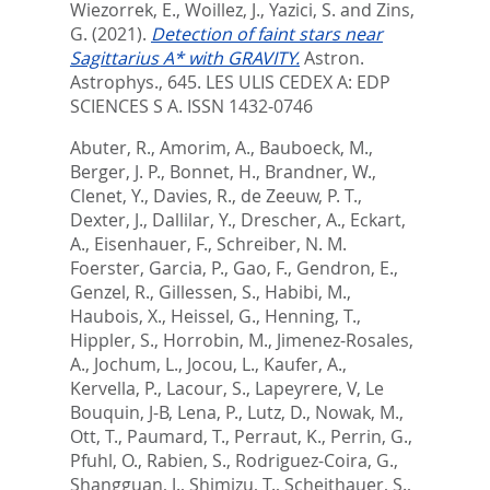
Wiezorrek, E.
,
Woillez, J.
,
Yazici, S.
and
Zins,
G.
(2021).
Detection of faint stars near
Sagittarius A* with GRAVITY.
Astron.
Astrophys., 645.
LES ULIS CEDEX A: EDP
SCIENCES S A. ISSN 1432-0746
Abuter, R.
,
Amorim, A.
,
Bauboeck, M.
,
Berger, J. P.
,
Bonnet, H.
,
Brandner, W.
,
Clenet, Y.
,
Davies, R.
,
de Zeeuw, P. T.
,
Dexter, J.
,
Dallilar, Y.
,
Drescher, A.
,
Eckart,
A.
,
Eisenhauer, F.
,
Schreiber, N. M.
Foerster
,
Garcia, P.
,
Gao, F.
,
Gendron, E.
,
Genzel, R.
,
Gillessen, S.
,
Habibi, M.
,
Haubois, X.
,
Heissel, G.
,
Henning, T.
,
Hippler, S.
,
Horrobin, M.
,
Jimenez-Rosales,
A.
,
Jochum, L.
,
Jocou, L.
,
Kaufer, A.
,
Kervella, P.
,
Lacour, S.
,
Lapeyrere, V
,
Le
Bouquin, J-B
,
Lena, P.
,
Lutz, D.
,
Nowak, M.
,
Ott, T.
,
Paumard, T.
,
Perraut, K.
,
Perrin, G.
,
Pfuhl, O.
,
Rabien, S.
,
Rodriguez-Coira, G.
,
Shangguan, J.
,
Shimizu, T.
,
Scheithauer, S.
,