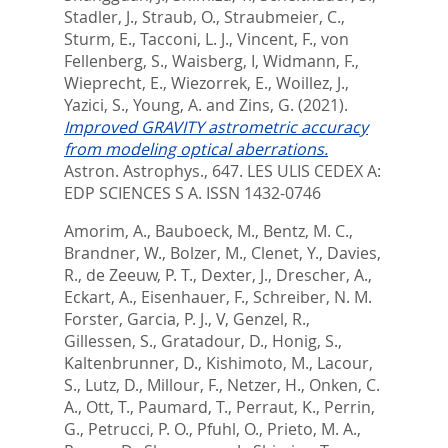
Stadler, J.
,
Straub, O.
,
Straubmeier, C.
,
Sturm, E.
,
Tacconi, L. J.
,
Vincent, F.
,
von
Fellenberg, S.
,
Waisberg, I
,
Widmann, F.
,
Wieprecht, E.
,
Wiezorrek, E.
,
Woillez, J.
,
Yazici, S.
,
Young, A.
and
Zins, G.
(2021).
Improved GRAVITY astrometric accuracy
from modeling optical aberrations.
Astron. Astrophys., 647.
LES ULIS CEDEX A:
EDP SCIENCES S A. ISSN 1432-0746
Amorim, A.
,
Bauboeck, M.
,
Bentz, M. C.
,
Brandner, W.
,
Bolzer, M.
,
Clenet, Y.
,
Davies,
R.
,
de Zeeuw, P. T.
,
Dexter, J.
,
Drescher, A.
,
Eckart, A.
,
Eisenhauer, F.
,
Schreiber, N. M.
Forster
,
Garcia, P. J., V
,
Genzel, R.
,
Gillessen, S.
,
Gratadour, D.
,
Honig, S.
,
Kaltenbrunner, D.
,
Kishimoto, M.
,
Lacour,
S.
,
Lutz, D.
,
Millour, F.
,
Netzer, H.
,
Onken, C.
A.
,
Ott, T.
,
Paumard, T.
,
Perraut, K.
,
Perrin,
G.
,
Petrucci, P. O.
,
Pfuhl, O.
,
Prieto, M. A.
,