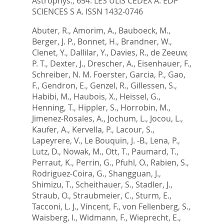
Astrophys., 654.
LES ULIS CEDEX A: EDP
SCIENCES S A. ISSN 1432-0746
Abuter, R.
,
Amorim, A.
,
Bauboeck, M.
,
Berger, J. P.
,
Bonnet, H.
,
Brandner, W.
,
Clenet, Y.
,
Dallilar, Y.
,
Davies, R.
,
de Zeeuw,
P. T.
,
Dexter, J.
,
Drescher, A.
,
Eisenhauer, F.
,
Schreiber, N. M. Foerster
,
Garcia, P.
,
Gao,
F.
,
Gendron, E.
,
Genzel, R.
,
Gillessen, S.
,
Habibi, M.
,
Haubois, X.
,
Heissel, G.
,
Henning, T.
,
Hippler, S.
,
Horrobin, M.
,
Jimenez-Rosales, A.
,
Jochum, L.
,
Jocou, L.
,
Kaufer, A.
,
Kervella, P.
,
Lacour, S.
,
Lapeyrere, V.
,
Le Bouquin, J. -B.
,
Lena, P.
,
Lutz, D.
,
Nowak, M.
,
Ott, T.
,
Paumard, T.
,
Perraut, K.
,
Perrin, G.
,
Pfuhl, O.
,
Rabien, S.
,
Rodriguez-Coira, G.
,
Shangguan, J.
,
Shimizu, T.
,
Scheithauer, S.
,
Stadler, J.
,
Straub, O.
,
Straubmeier, C.
,
Sturm, E.
,
Tacconi, L. J.
,
Vincent, F.
,
von Fellenberg, S.
,
Waisberg, I.
,
Widmann, F.
,
Wieprecht, E.
,