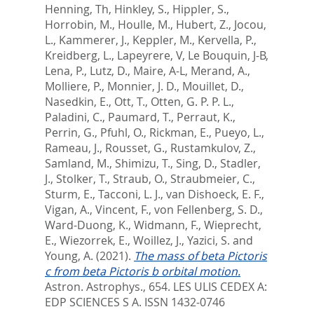
Henning, Th
,
Hinkley, S.
,
Hippler, S.
,
Horrobin, M.
,
Houlle, M.
,
Hubert, Z.
,
Jocou,
L.
,
Kammerer, J.
,
Keppler, M.
,
Kervella, P.
,
Kreidberg, L.
,
Lapeyrere, V
,
Le Bouquin, J-B
,
Lena, P.
,
Lutz, D.
,
Maire, A-L
,
Merand, A.
,
Molliere, P.
,
Monnier, J. D.
,
Mouillet, D.
,
Nasedkin, E.
,
Ott, T.
,
Otten, G. P. P. L.
,
Paladini, C.
,
Paumard, T.
,
Perraut, K.
,
Perrin, G.
,
Pfuhl, O.
,
Rickman, E.
,
Pueyo, L.
,
Rameau, J.
,
Rousset, G.
,
Rustamkulov, Z.
,
Samland, M.
,
Shimizu, T.
,
Sing, D.
,
Stadler,
J.
,
Stolker, T.
,
Straub, O.
,
Straubmeier, C.
,
Sturm, E.
,
Tacconi, L. J.
,
van Dishoeck, E. F.
,
Vigan, A.
,
Vincent, F.
,
von Fellenberg, S. D.
,
Ward-Duong, K.
,
Widmann, F.
,
Wieprecht,
E.
,
Wiezorrek, E.
,
Woillez, J.
,
Yazici, S.
and
Young, A.
(2021).
The mass of beta Pictoris
c from beta Pictoris b orbital motion.
Astron. Astrophys., 654.
LES ULIS CEDEX A:
EDP SCIENCES S A. ISSN 1432-0746