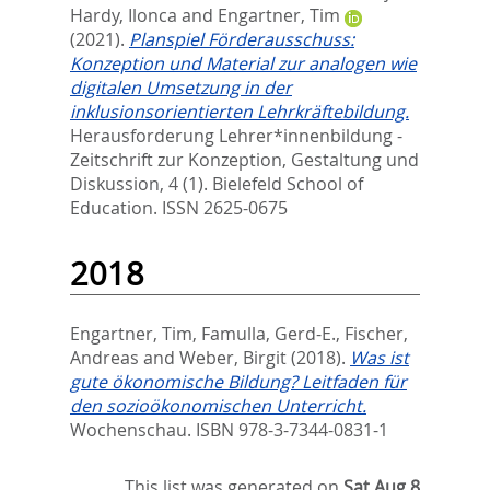
Hardy, Ilonca
and
Engartner, Tim
(2021).
Planspiel Förderausschuss:
Konzeption und Material zur analogen wie
digitalen Umsetzung in der
inklusionsorientierten Lehrkräftebildung.
Herausforderung Lehrer*innenbildung -
Zeitschrift zur Konzeption, Gestaltung und
Diskussion, 4 (1).
Bielefeld School of
Education. ISSN 2625-0675
2018
Engartner, Tim
,
Famulla, Gerd-E.
,
Fischer,
Andreas
and
Weber, Birgit
(2018).
Was ist
gute ökonomische Bildung? Leitfaden für
den sozioökonomischen Unterricht.
Wochenschau. ISBN 978-3-7344-0831-1
This list was generated on
Sat Aug 8