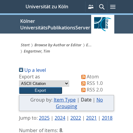
zum
Persönliche
Suche
Menü
Universität zu Köln
Services
Inhalt
springen
Kölner
UniversitätsPublikationsServer
Start
Browse by Author or Editor
E...
Engartner, Tim
Sie
sind
Up a level
hier:
Export as
Atom
RSS 1.0
RSS 2.0
Group by:
Item Type
|
Date
|
No
Grouping
Jump to:
2025
|
2024
|
2022
|
2021
|
2018
Number of items:
8
.