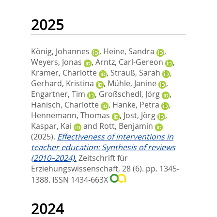
2025
König, Johannes
,
Heine, Sandra
,
Weyers, Jonas
,
Arntz, Carl-Gereon
,
Kramer, Charlotte
,
Strauß, Sarah
,
Gerhard, Kristina
,
Mühle, Janine
,
Engartner, Tim
,
Großschedl, Jörg
,
Hanisch, Charlotte
,
Hanke, Petra
,
Hennemann, Thomas
,
Jost, Jörg
,
Kaspar, Kai
and
Rott, Benjamin
(2025).
Effectiveness of interventions in
teacher education: Synthesis of reviews
(2010–2024).
Zeitschrift für
Erziehungswissenschaft, 28 (6). pp. 1345-
1388.
ISSN 1434-663X
2024