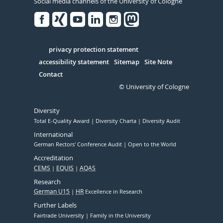
Social media channels of the University of Cologne
Facebook
Xing
Youtube
Linked
Instagram
in
Serivce
privacy protection statement
accessibility statement
Sitemap
Site Note
Contact
© University of Cologne
Diversity
Total E-Quality Award
Diversity Charta
Diversity Audit
International
German Rectors' Conference Audit
Open to the World
Accreditation
CEMS
EQUIS
AQAS
Research
German U15
HR
Excellence in Research
Further Labels
Fairtrade University
Family in the University