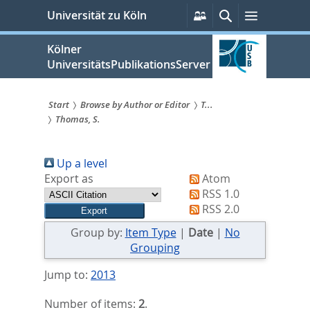
zum
Persönliche
Suche
Menü
Universität zu Köln
Services
Inhalt
springen
Kölner
UniversitätsPublikationsServer
Start
Browse by Author or Editor
T...
Thomas, S.
Sie
sind
Up a level
hier:
Export as
Atom
RSS 1.0
RSS 2.0
Group by:
Item Type
|
Date
|
No
Grouping
Jump to:
2013
Number of items:
2
.